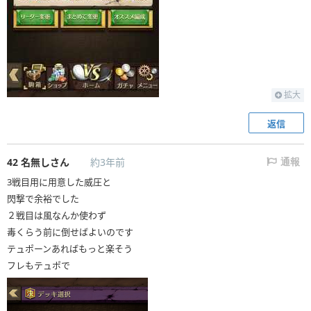
拡大
返信
42
名無しさん
約3年前
通報
3戦目用に用意した威圧と
閃撃で余裕でした
２戦目は風なんか使わず
毒くらう前に倒せばよいのです
テュポーンあればもっと楽そう
フレもテュポで