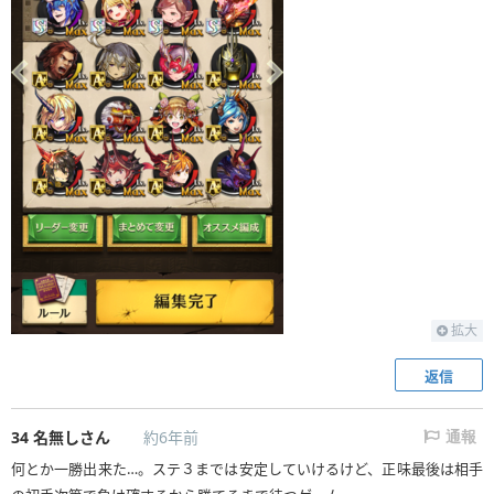
拡大
返信
34
名無しさん
約6年前
通報
何とか一勝出来た…。ステ３までは安定していけるけど、正味最後は相手