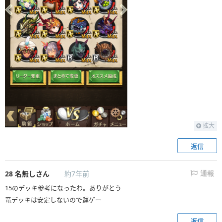
拡大
返信
28
名無しさん
約7年前
通報
15のデッキ参考になったわ。ありがとう
竜デッキは安定しないので運ゲー
返信