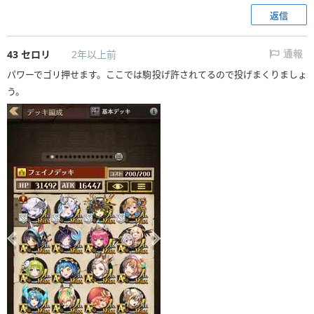
返信
43
セロリ
2年以上前
通報
パワーでゴリ押せます。ここでは駒投げ許されてるので投げまくりましょ
う。