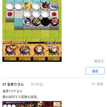
拡大
返信
37
名有りさん
約5年前
通報
竜単?ウケるｗ
魔の封印マス変換も採用。