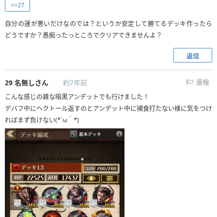
>>27
自分の運が悪いだけなのでは？というか安定して勝てるデッキ作ったら
どうですか？愚痴ったっところでクリアできませんよ？
返信
29
名無しさん
約7年前
通報
こんな感じの雑な暗黒アンデットでも行けました！
デバフ中にヘクトール返すのとアンデット中に捕食打たない様に気をつけ
ればまず負けない(*´ω｀*)