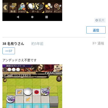
拡大
返信
38
名有りさん
約5年前
通報
>>37
アンデッドさえ不要です