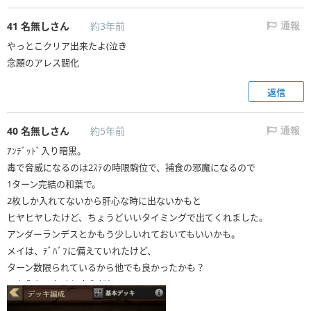
41
名無しさん
約3年前
通報
やっとこクリア出来たよ(泣き
念願のアレス闘化
返信
40
名無しさん
約5年前
通報
ｱﾝﾃﾞｯﾄﾞ入り暗黒。
毒で脅威になるのは2ｽﾃの時限駒位で、捕食の邪魔になるので
1ターン完結の和葉で。
2枚しか入れてないから肝心な時に出ないかもと
ヒヤヒヤしたけど、ちょうどいいタイミングで出てくれました。
アンダーランデスとかもう少しいれておいてもいいかも。
メイは、ﾃﾞﾊﾞﾌに備えていれたけど、
ターン数限られているから他でも良かったかも？
でも入れておくと安心だし。
その辺は迷い中です。