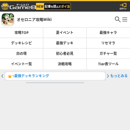
オセロニア攻略Wiki
攻略TOP
夏イベント
最強キャラ
デッキレシピ
最強デッキ
リセマラ
白の塔
初心者必見
ガチャ一覧
イベント一覧
決戦攻略
Tier表ツール
最強デッキランキング
もっとみる
神殴りデ
1
2