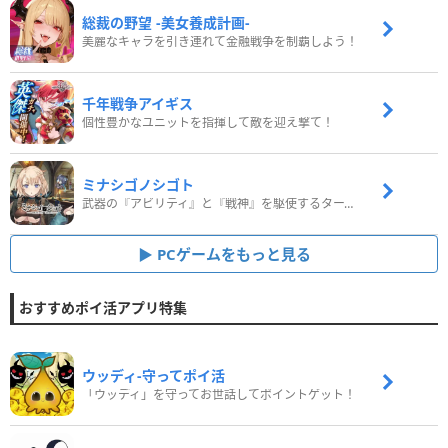
総裁の野望 -美女養成計画-
美麗なキャラを引き連れて金融戦争を制覇しよう！
千年戦争アイギス
個性豊かなユニットを指揮して敵を迎え撃て！
ミナシゴノシゴト
武器の『アビリティ』と『戦神』を駆使するターン制コマンドバトルRPG！
PCゲームをもっと見る
おすすめポイ活アプリ特集
ウッディ‐守ってポイ活
「ウッディ」を守ってお世話してポイントゲット！