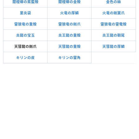
閣螳螂の紫藍殻
閣螳螂の金殻
金色の絲
業炎袋
火竜の厚鱗
火竜の剛翼爪
雷狼竜の重殻
雷狼竜の剛爪
雷狼竜の雷電殻
炎龍の宝玉
炎王龍の重殻
炎王龍の靭尾
天彗龍の剛爪
天彗龍の重殻
天彗龍の厚鱗
キリンの皮
キリンの雷角