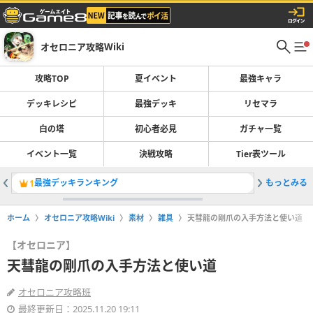
オセロニア攻略Wiki
攻略TOP
夏イベント
最強キャラ
デッキレシピ
最強デッキ
リセマラ
白の塔
初心者必見
ガチャ一覧
イベント一覧
決戦攻略
Tier表ツール
最強デッキランキング
もっとみる
1
2
ホーム
オセロニア攻略Wiki
素材
雑具
天彗龍の剛爪の入手方法と使い道
【オセロニア】
天彗龍の剛爪の入手方法と使い道
オセロニア攻略班
最終更新日：2025.11.20 19:11