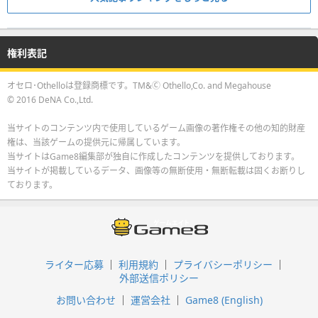
権利表記
オセロ･Othelloは登録商標です。TM&Ⓒ Othello,Co. and Megahouse
© 2016 DeNA Co.,Ltd.
当サイトのコンテンツ内で使用しているゲーム画像の著作権その他の知的財産
権は、当該ゲームの提供元に帰属しています。
当サイトはGame8編集部が独自に作成したコンテンツを提供しております。
当サイトが掲載しているデータ、画像等の無断使用・無断転載は固くお断りし
ております。
ライター応募
利用規約
プライバシーポリシー
外部送信ポリシー
お問い合わせ
運営会社
Game8 (English)