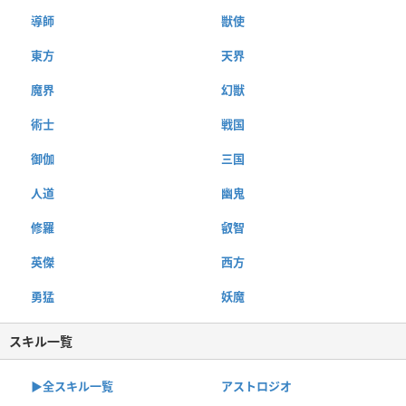
導師
獣使
東方
天界
魔界
幻獣
術士
戦国
御伽
三国
人道
幽鬼
修羅
叡智
英傑
西方
勇猛
妖魔
スキル一覧
▶︎全スキル一覧
アストロジオ