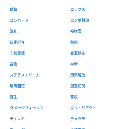
鼓舞
コラプス
コンバート
コンボ封印
混乱
桜吹雪
四季折々
殊楔
守勢霊魂
春夏秋冬
召喚
神雷
ステラストリーム
閃気解放
増魂回復
遡及幻閃
蘇生
奪紋
ダメージフィールド
ダル・リアクト
ディレイ
チャクラ