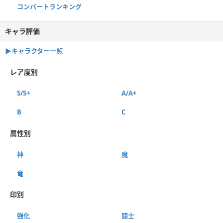
コンバートランキング
キャラ評価
▶︎キャラクター一覧
レア度別
S/S+
A/A+
B
C
属性別
神
魔
竜
印別
強化
闘士