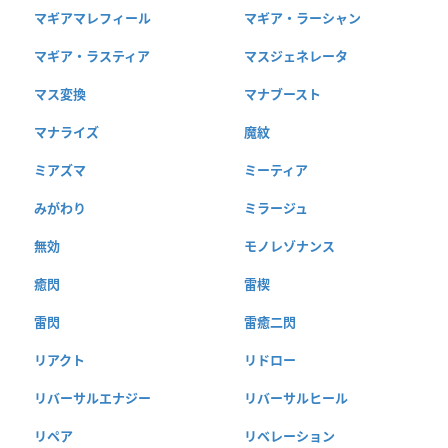
マギアマレフィール
マギア・ラーシャン
マギア・ラスティア
マスジェネレータ
マス変換
マナブースト
マナライズ
魔紋
ミアズマ
ミーティア
みがわり
ミラージュ
無効
モノレゾナンス
癒閃
雷楔
雷閃
雷癒二閃
リアクト
リドロー
リバーサルエナジー
リバーサルヒール
リペア
リベレーション