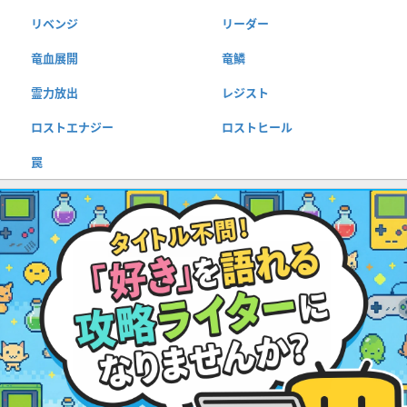
リベンジ
リーダー
竜血展開
竜鱗
霊力放出
レジスト
ロストエナジー
ロストヒール
罠