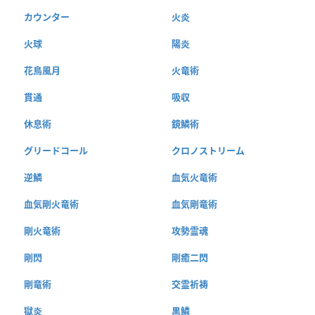
カウンター
火炎
火球
陽炎
花鳥風月
火竜術
貫通
吸収
休息術
鏡鱗術
グリードコール
クロノストリーム
逆鱗
血気火竜術
血気剛火竜術
血気剛竜術
剛火竜術
攻勢霊魂
剛閃
剛癒二閃
剛竜術
交霊祈祷
獄炎
黒鱗