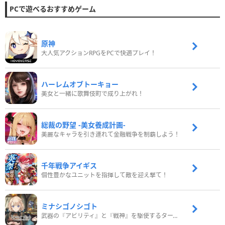
PCで遊べるおすすめゲーム
原神
大人気アクションRPGをPCで快適プレイ！
ハーレムオブトーキョー
美女と一緒に歌舞伎町で成り上がれ！
総裁の野望 -美女養成計画-
美麗なキャラを引き連れて金融戦争を制覇しよう！
千年戦争アイギス
個性豊かなユニットを指揮して敵を迎え撃て！
ミナシゴノシゴト
武器の『アビリティ』と『戦神』を駆使するターン制コマンドバトルRPG！