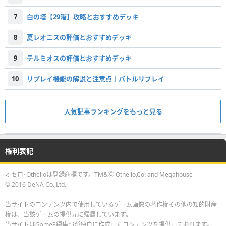
7
白の塔【29階】攻略とおすすめデッキ
8
夏レオニスの評価とおすすめデッキ
9
テルミオスの評価とおすすめデッキ
10
リプレイ機能の解説と注意点｜バトルリプレイ
人気記事ランキングをもっと見る
権利表記
オセロ･Othelloは登録商標です。TM&Ⓒ Othello,Co. and Megahouse
© 2016 DeNA Co.,Ltd.
当サイトのコンテンツ内で使用しているゲーム画像の著作権その他の知的財産
権は、当該ゲームの提供元に帰属しています。
当サイトはGame8編集部が独自に作成したコンテンツを提供しております。