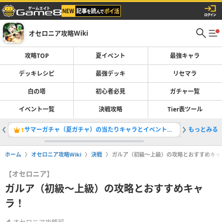
オセロニア攻略Wiki
攻略TOP
夏イベント
最強キャラ
デッキレシピ
最強デッキ
リセマラ
白の塔
初心者必見
ガチャ一覧
イベント一覧
決戦攻略
Tier表ツール
サマーガチャ（夏ガチャ）の当たりキャラとイベント情報
もっとみる
フルフレ
1
2
ホーム
オセロニア攻略Wiki
決戦
ガルア（初級〜上級）の攻略とおすすめキャ
【オセロニア】
ガルア（初級〜上級）の攻略とおすすめキャ
ラ！