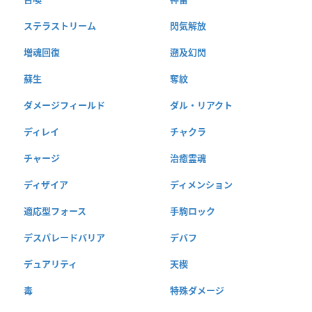
ステラストリーム
閃気解放
増魂回復
遡及幻閃
蘇生
奪紋
ダメージフィールド
ダル・リアクト
ディレイ
チャクラ
チャージ
治癒霊魂
ディザイア
ディメンション
適応型フォース
手駒ロック
デスパレードバリア
デバフ
デュアリティ
天楔
毒
特殊ダメージ