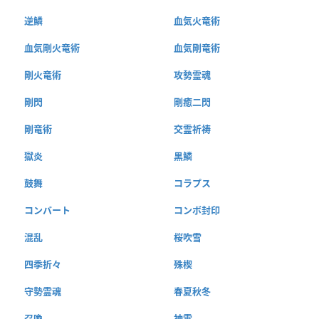
逆鱗
血気火竜術
血気剛火竜術
血気剛竜術
剛火竜術
攻勢霊魂
剛閃
剛癒二閃
剛竜術
交霊祈祷
獄炎
黒鱗
鼓舞
コラプス
コンバート
コンボ封印
混乱
桜吹雪
四季折々
殊楔
守勢霊魂
春夏秋冬
召喚
神雷