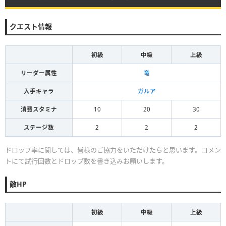
クエスト情報
初級
中級
上級
リーダー属性
竜
入手キャラ
ガルア
消費スタミナ
10
20
30
ステージ数
2
2
2
ドロップ率に関しては、皆様のご協力をいただけたらと思います。コメン
トにて試行回数とドロップ数を書き込みお願いします。
敵HP
初級
中級
上級