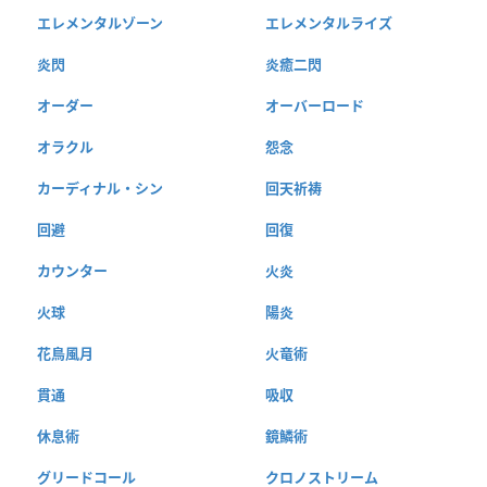
エレメンタルゾーン
エレメンタルライズ
炎閃
炎癒二閃
オーダー
オーバーロード
オラクル
怨念
カーディナル・シン
回天祈祷
回避
回復
カウンター
火炎
火球
陽炎
花鳥風月
火竜術
貫通
吸収
休息術
鏡鱗術
グリードコール
クロノストリーム