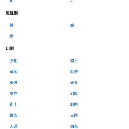
B
C
属性別
神
魔
竜
印別
強化
闘士
導師
獣使
東方
天界
魔界
幻獣
術士
戦国
御伽
三国
人道
幽鬼