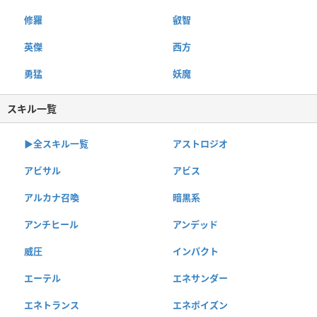
修羅
叡智
英傑
西方
勇猛
妖魔
スキル一覧
▶︎全スキル一覧
アストロジオ
アビサル
アビス
アルカナ召喚
暗黒系
アンチヒール
アンデッド
威圧
インパクト
エーテル
エネサンダー
エネトランス
エネポイズン