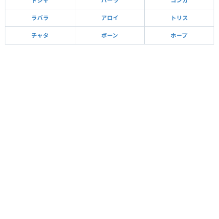
ドシャ
バーラ
コンガ
ラバラ
アロイ
トリス
チャタ
ボーン
ホープ