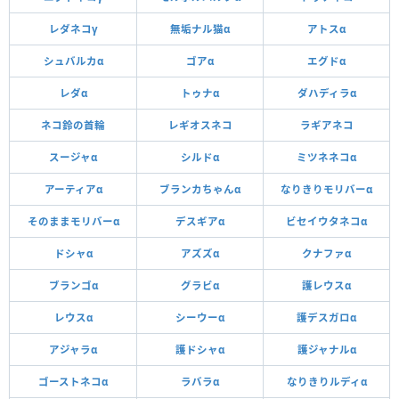
レダネコγ
無垢ナル猫α
アトスα
シュバルカα
ゴアα
エグドα
レダα
トゥナα
ダハディラα
ネコ鈴の首輪
レギオスネコ
ラギアネコ
スージャα
シルドα
ミツネネコα
アーティアα
ブランカちゃんα
なりきりモリバーα
そのままモリバーα
デスギアα
ビセイウタネコα
ドシャα
アズズα
クナファα
ブランゴα
グラビα
護レウスα
レウスα
シーウーα
護デスガロα
アジャラα
護ドシャα
護ジャナルα
ゴーストネコα
ラバラα
なりきりルディα