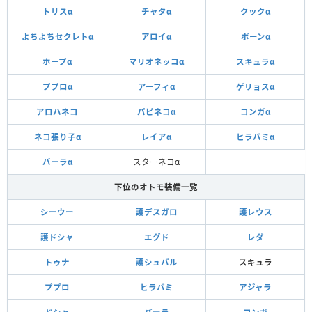
トリスα
チャタα
クックα
よちよちセクレトα
アロイα
ボーンα
ホープα
マリオネッコα
スキュラα
ププロα
アーフィα
ゲリョスα
アロハネコ
パピネコα
コンガα
ネコ張り子α
レイアα
ヒラバミα
バーラα
スターネコα
下位のオトモ装備一覧
シーウー
護デスガロ
護レウス
護ドシャ
エグド
レダ
トゥナ
護シュバル
スキュラ
ププロ
ヒラバミ
アジャラ