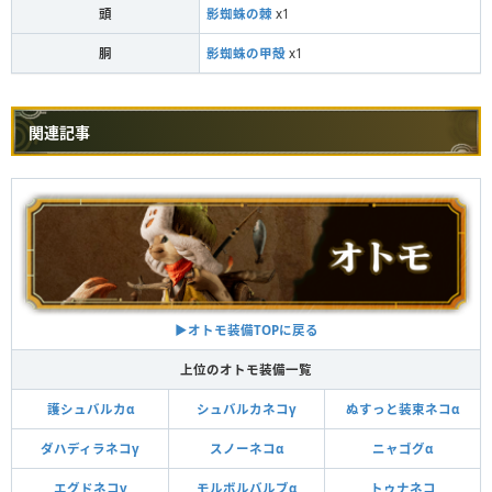
頭
影蜘蛛の棘
x1
胴
影蜘蛛の甲殻
x1
関連記事
▶︎オトモ装備TOPに戻る
上位のオトモ装備一覧
護シュバルカα
シュバルカネコγ
ぬすっと装束ネコα
ダハディラネコγ
スノーネコα
ニャゴグα
エグドネコγ
モルボルバルブα
トゥナネコ