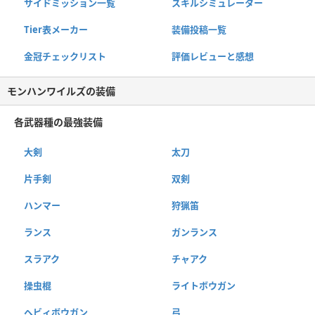
サイドミッション一覧
スキルシミュレーター
Tier表メーカー
装備投稿一覧
金冠チェックリスト
評価レビューと感想
モンハンワイルズの装備
各武器種の最強装備
大剣
太刀
片手剣
双剣
ハンマー
狩猟笛
ランス
ガンランス
スラアク
チャアク
操虫棍
ライトボウガン
ヘビィボウガン
弓