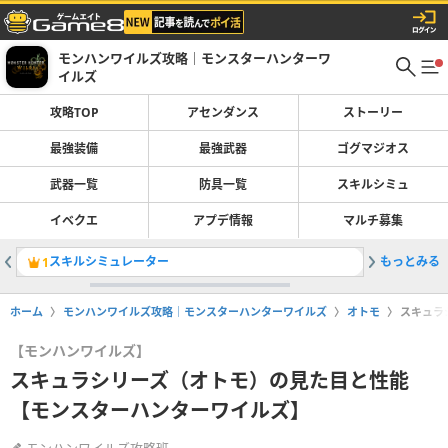
モンハンワイルズ攻略｜モンスターハンターワ
イルズ
攻略TOP
アセンダンス
ストーリー
最強装備
最強武器
ゴグマジオス
武器一覧
防具一覧
スキルシミュ
イベクエ
アプデ情報
マルチ募集
スキルシミュレーター
もっとみる
最強装備
1
2
ホーム
モンハンワイルズ攻略｜モンスターハンターワイルズ
オトモ
スキュラ
【モンハンワイルズ】
スキュラシリーズ（オトモ）の見た目と性能
【モンスターハンターワイルズ】