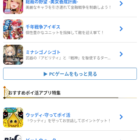
総裁の野望 -美女養成計画-
美麗なキャラを引き連れて金融戦争を制覇しよう！
千年戦争アイギス
個性豊かなユニットを指揮して敵を迎え撃て！
ミナシゴノシゴト
武器の『アビリティ』と『戦神』を駆使するターン制コマンドバトルRPG！
PCゲームをもっと見る
おすすめポイ活アプリ特集
ウッディ‐守ってポイ活
「ウッディ」を守ってお世話してポイントゲット！