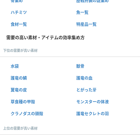
骨集め
歴戦狩猟の証集め
ハチミツ
魚一覧
食材一覧
特産品一覧
需要の高い素材・アイテムの効率集め方
下位の需要が高い素材
水袋
獣骨
護竜の鱗
護竜の血
翼竜の皮
とがった牙
草食種の甲殻
モンスターの体液
クラノダスの頭殻
護竜セクレトの羽
上位の需要が高い素材