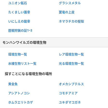
ユニオン鉱石
グラシスメタル
たくましい護骨
翼竜の上皮
いにしえの龍骨
ネマラチカの堅殻
歴戦狩猟の証1~3
モンハンワイルズの環境生物
環境生物一覧
レア環境生物一覧
水棲生物リスト一覧
光る環境生物一覧
探すことになる環境生物の場所
黄金魚
オメカシプテルス
アシアトノコシ
コモチアミア
ホムラエリトカゲ
ユキダマコガネ