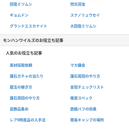
回復ミツムシ
閃光羽虫
ギョムドン
スナノリュウセイ
グランドエスカナイト
大回復ミツムシ
モンハンワイルズのお役立ち記事
人気のお役立ち記事
素材採取依頼
マカ錬金
護石ガチャの当たり
護石周回のやり方
鎧玉の稼ぎ方
金冠チェックリスト
護石周回のやり方
推奨スペック
装飾品集め
歌姫バフの効果
レア6特産品の入手法
簡易キャンプの場所