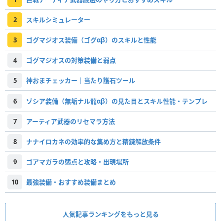
2
スキルシミュレーター
3
ゴグマジオス装備（ゴグαβ）のスキルと性能
4
ゴグマジオスの対策装備と弱点
5
神おまチェッカー｜当たり護石ツール
6
ゾシア装備（無垢ナル龍αβ）の見た目とスキル性能・テンプレ
7
アーティア武器のリセマラ方法
8
ナナイロカネの効率的な集め方と精錬解放条件
9
ゴアマガラの弱点と攻略・出現場所
10
最強装備・おすすめ装備まとめ
人気記事ランキングをもっと見る