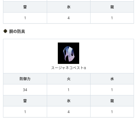
雷
氷
龍
1
4
1
胴の防具
スージャネコベストα
防御力
火
水
34
1
1
雷
氷
龍
1
4
1