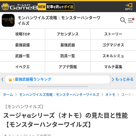
モンハンワイルズ攻略｜モンスターハンターワ
イルズ
攻略TOP
アセンダンス
ストーリー
最強装備
最強武器
ゴグマジオス
武器一覧
防具一覧
スキルシミュ
イベクエ
アプデ情報
マルチ募集
最強武器種ランキング
もっとみる
Switc
1
2
ホーム
モンハンワイルズ攻略｜モンスターハンターワイルズ
オトモ
スージャ
【モンハンワイルズ】
スージャαシリーズ（オトモ）の見た目と性能
【モンスターハンターワイルズ】