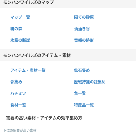
モンハンワイルズのマップ
マップ一覧
隔ての砂原
緋の森
油涌き谷
氷霧の断崖
竜都の跡形
モンハンワイルズのアイテム・素材
アイテム・素材一覧
鉱石集め
骨集め
歴戦狩猟の証集め
ハチミツ
魚一覧
食材一覧
特産品一覧
需要の高い素材・アイテムの効率集め方
下位の需要が高い素材