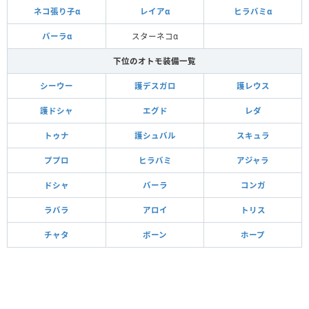
ネコ張り子α
レイアα
ヒラバミα
バーラα
スターネコα
下位のオトモ装備一覧
シーウー
護デスガロ
護レウス
護ドシャ
エグド
レダ
トゥナ
護シュバル
スキュラ
ププロ
ヒラバミ
アジャラ
ドシャ
バーラ
コンガ
ラバラ
アロイ
トリス
チャタ
ボーン
ホープ