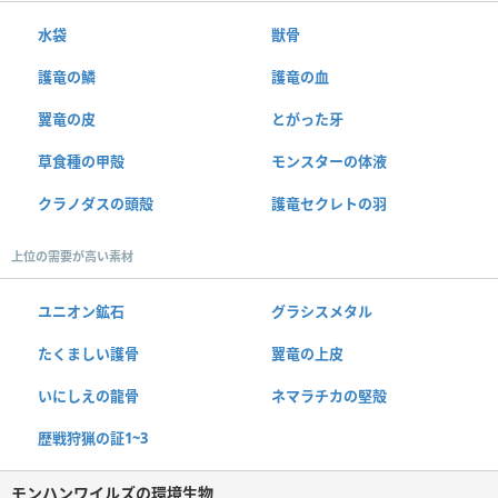
水袋
獣骨
護竜の鱗
護竜の血
翼竜の皮
とがった牙
草食種の甲殻
モンスターの体液
クラノダスの頭殻
護竜セクレトの羽
上位の需要が高い素材
ユニオン鉱石
グラシスメタル
たくましい護骨
翼竜の上皮
いにしえの龍骨
ネマラチカの堅殻
歴戦狩猟の証1~3
モンハンワイルズの環境生物