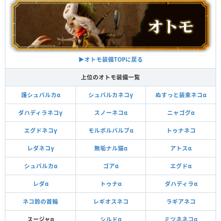
▶︎オトモ装備TOPに戻る
上位のオトモ装備一覧
護シュバルカα
シュバルカネコγ
ぬすっと装束ネコα
ダハディラネコγ
スノーネコα
ニャゴグα
エグドネコγ
モルボルバルブα
トゥナネコ
レダネコγ
無垢ナル猫α
アトスα
シュバルカα
ゴアα
エグドα
レダα
トゥナα
ダハディラα
ネコ鈴の首輪
レギオスネコ
ラギアネコ
スージャα
シルドα
ミツネネコα