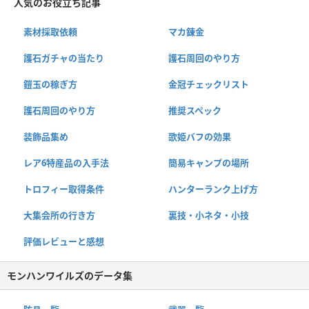
人気のお役立ち記事
素材採取依頼
マカ錬金
護石ガチャの当たり
護石周回のやり方
鎧玉の稼ぎ方
金冠チェックリスト
護石周回のやり方
推奨スペック
装飾品集め
歌姫バフの効果
レア6特産品の入手法
簡易キャンプの場所
トロフィー取得条件
ハンターランク上げ方
大集会所の行き方
裏技・小ネタ・小技
評価レビューと感想
モンハンワイルズのデータ集