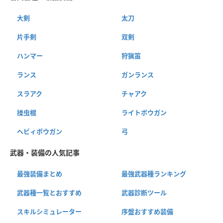
大剣
太刀
片手剣
双剣
ハンマー
狩猟笛
ランス
ガンランス
スラアク
チャアク
操虫棍
ライトボウガン
ヘビィボウガン
弓
武器・装備の人気記事
最強装備まとめ
最強武器種ランキング
武器種一覧とおすすめ
武器診断ツール
スキルシミュレーター
序盤おすすめ装備