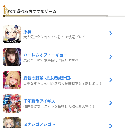
PCで遊べるおすすめゲーム
原神
大人気アクションRPGをPCで快適プレイ！
ハーレムオブトーキョー
美女と一緒に歌舞伎町で成り上がれ！
総裁の野望 -美女養成計画-
美麗なキャラを引き連れて金融戦争を制覇しよう！
千年戦争アイギス
個性豊かなユニットを指揮して敵を迎え撃て！
ミナシゴノシゴト