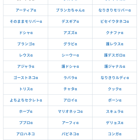
アーティアα
ブランカちゃんα
なりきりモリバーα
そのままモリバーα
デスギアα
ビセイウタネコα
ドシャα
アズズα
クナファα
ブランゴα
グラビα
護レウスα
レウスα
シーウーα
護デスガロα
アジャラα
護ドシャα
護ジャナルα
ゴーストネコα
ラバラα
なりきりルディα
トリスα
チャタα
クックα
よちよちセクレトα
アロイα
ボーンα
ホープα
マリオネッコα
スキュラα
ププロα
アーフィα
ゲリョスα
アロハネコ
パピネコα
コンガα