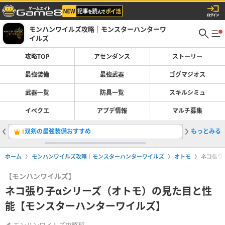
モンハンワイルズ攻略｜モンスターハンターワ
イルズ
攻略TOP
アセンダンス
ストーリー
最強装備
最強武器
ゴグマジオス
武器一覧
防具一覧
スキルシミュ
イベクエ
アプデ情報
マルチ募集
双剣の最強装備おすすめ
もっとみる
リンエン
1
2
ホーム
モンハンワイルズ攻略｜モンスターハンターワイルズ
オトモ
ネコ張り
【モンハンワイルズ】
ネコ張り子αシリーズ（オトモ）の見た目と性
能【モンスターハンターワイルズ】