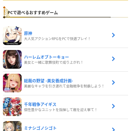
PCで遊べるおすすめゲーム
原神
大人気アクションRPGをPCで快適プレイ！
ハーレムオブトーキョー
美女と一緒に歌舞伎町で成り上がれ！
総裁の野望 -美女養成計画-
美麗なキャラを引き連れて金融戦争を制覇しよう！
千年戦争アイギス
個性豊かなユニットを指揮して敵を迎え撃て！
ミナシゴノシゴト