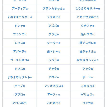
アーティアα
ブランカちゃんα
なりきりモリバーα
そのままモリバーα
デスギアα
ビセイウタネコα
ドシャα
アズズα
クナファα
ブランゴα
グラビα
護レウスα
レウスα
シーウーα
護デスガロα
アジャラα
護ドシャα
護ジャナルα
ゴーストネコα
ラバラα
なりきりルディα
トリスα
チャタα
クックα
よちよちセクレトα
アロイα
ボーンα
ホープα
マリオネッコα
スキュラα
ププロα
アーフィα
ゲリョスα
アロハネコ
パピネコα
コンガα