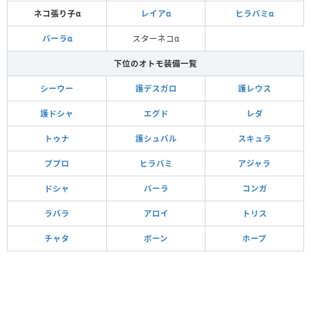
ネコ張り子α
レイアα
ヒラバミα
バーラα
スターネコα
下位のオトモ装備一覧
シーウー
護デスガロ
護レウス
護ドシャ
エグド
レダ
トゥナ
護シュバル
スキュラ
ププロ
ヒラバミ
アジャラ
ドシャ
バーラ
コンガ
ラバラ
アロイ
トリス
チャタ
ボーン
ホープ