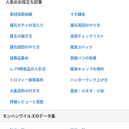
人気のお役立ち記事
素材採取依頼
マカ錬金
護石ガチャの当たり
護石周回のやり方
鎧玉の稼ぎ方
金冠チェックリスト
護石周回のやり方
推奨スペック
装飾品集め
歌姫バフの効果
レア6特産品の入手法
簡易キャンプの場所
トロフィー取得条件
ハンターランク上げ方
大集会所の行き方
裏技・小ネタ・小技
評価レビューと感想
モンハンワイルズのデータ集