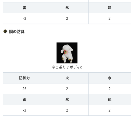
雷
氷
龍
-3
2
2
胴の防具
ネコ張り子ボディα
防御力
火
水
26
2
2
雷
氷
龍
-3
2
2