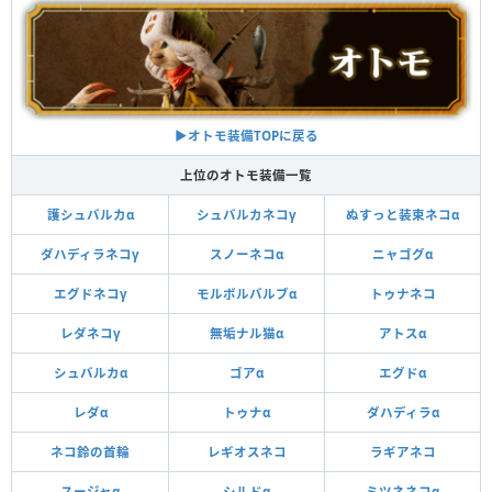
▶︎オトモ装備TOPに戻る
上位のオトモ装備一覧
護シュバルカα
シュバルカネコγ
ぬすっと装束ネコα
ダハディラネコγ
スノーネコα
ニャゴグα
エグドネコγ
モルボルバルブα
トゥナネコ
レダネコγ
無垢ナル猫α
アトスα
シュバルカα
ゴアα
エグドα
レダα
トゥナα
ダハディラα
ネコ鈴の首輪
レギオスネコ
ラギアネコ
スージャα
シルドα
ミツネネコα