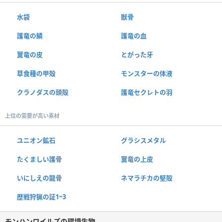
水袋
獣骨
護竜の鱗
護竜の血
翼竜の皮
とがった牙
草食種の甲殻
モンスターの体液
クラノダスの頭殻
護竜セクレトの羽
上位の需要が高い素材
ユニオン鉱石
グラシスメタル
たくましい護骨
翼竜の上皮
いにしえの龍骨
ネマラチカの堅殻
歴戦狩猟の証1~3
モンハンワイルズの環境生物