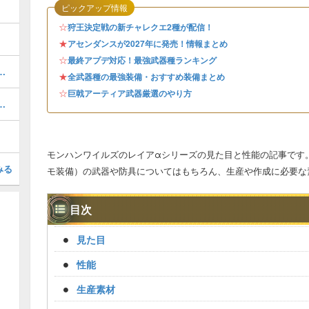
ピックアップ情報
☆
狩王決定戦の新チャレクエ2種が配信！
★
アセンダンスが2027年に発売！情報まとめ
☆
最終アプデ対応！最強武器種ランキング
器厳選のやり方とおすすめスキル
★
全武器種の最強装備・おすすめ装備まとめ
☆
巨戟アーティア武器厳選のやり方
装備（シュバルカγ）のスキルと性能
モンハンワイルズのレイアαシリーズの見た目と性能の記事です
みる
モ装備）の武器や防具についてはもちろん、生産や作成に必要な
目次
見た目
性能
生産素材