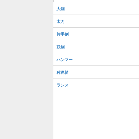
大剣
太刀
片手剣
双剣
ハンマー
狩猟笛
ランス