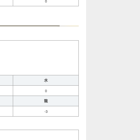
0
水
0
龍
-3