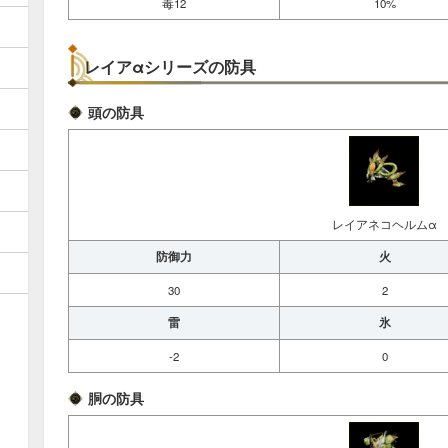
毒12
10%
レイアαシリーズの防具
頭の防具
レイアネコヘルムα
防御力
火
30
2
雷
氷
-2
0
胴の防具