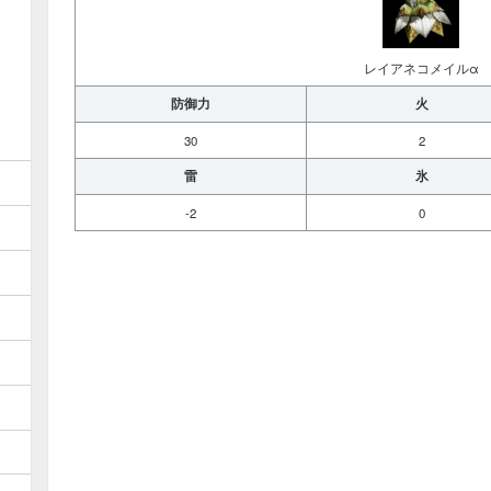
レイアネコメイルα
防御力
火
30
2
雷
氷
-2
0