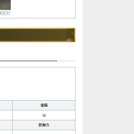
拡大
遠隔
38
防御力