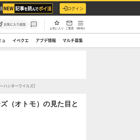
活
ログイン
お気に入り追加
ご意見
MENU
お気に入り
ミュ
イベクエ
アプデ情報
マルチ募集
ターハンターワイルズ】
ーズ（オトモ）の見た目と
】