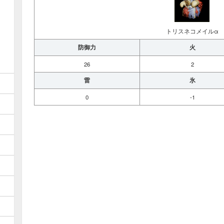
トリスネコメイルα
防御力
火
26
2
雷
氷
0
-1