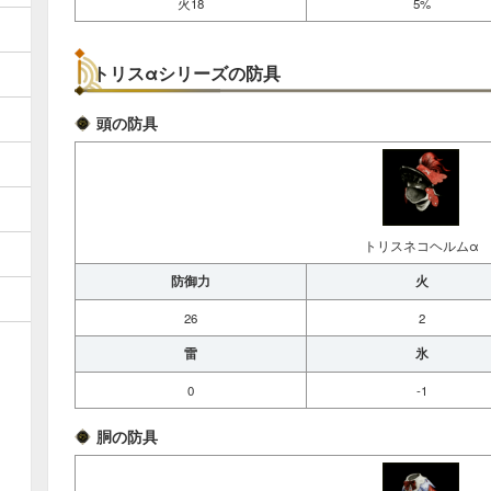
火18
5%
トリスαシリーズの防具
頭の防具
トリスネコヘルムα
防御力
火
26
2
雷
氷
0
-1
胴の防具