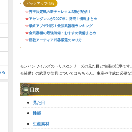
ピックアップ情報
☆
狩王決定戦の新チャレクエ2種が配信！
★
アセンダンスが2027年に発売！情報まとめ
☆
最終アプデ対応！最強武器種ランキング
★
全武器種の最強装備・おすすめ装備まとめ
☆
巨戟アーティア武器厳選のやり方
モンハンワイルズのトリスαシリーズの見た目と性能の記事です
みる
モ装備）の武器や防具についてはもちろん、生産や作成に必要な
目次
見た目
性能
生産素材