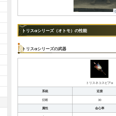
トリスαシリーズ（オトモ）の性能
トリスαシリーズの武器
トリスネコスピアα
系統
近接
切断
30
属性
会心率