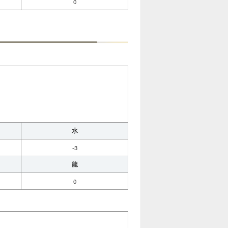
0
水
-3
龍
0