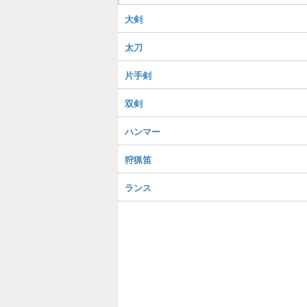
大剣
太刀
片手剣
双剣
ハンマー
狩猟笛
ランス