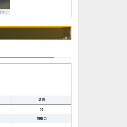
拡大
遠隔
32
防御力