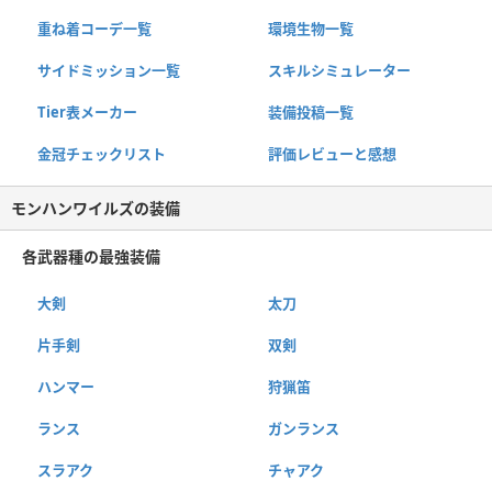
重ね着コーデ一覧
環境生物一覧
サイドミッション一覧
スキルシミュレーター
Tier表メーカー
装備投稿一覧
金冠チェックリスト
評価レビューと感想
モンハンワイルズの装備
各武器種の最強装備
大剣
太刀
片手剣
双剣
ハンマー
狩猟笛
ランス
ガンランス
スラアク
チャアク