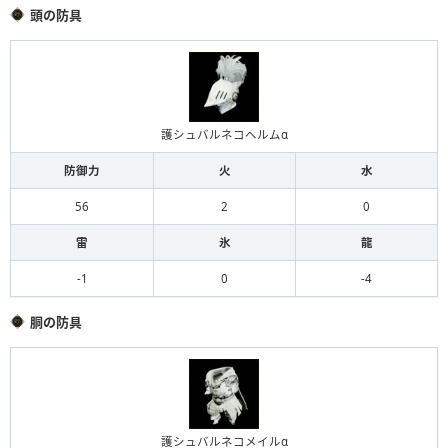
頭の防具
護シュバルネコヘルムα
防御力
火
水
56
2
0
雷
氷
龍
-1
0
-4
胴の防具
護シュバルネコメイルα