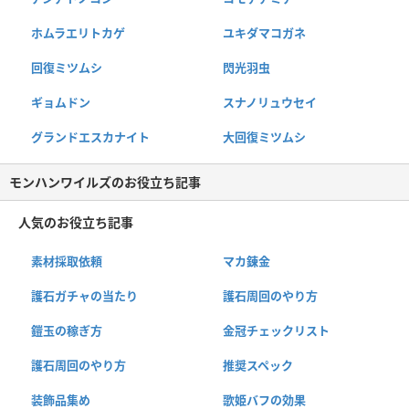
ホムラエリトカゲ
ユキダマコガネ
回復ミツムシ
閃光羽虫
ギョムドン
スナノリュウセイ
グランドエスカナイト
大回復ミツムシ
モンハンワイルズのお役立ち記事
人気のお役立ち記事
素材採取依頼
マカ錬金
護石ガチャの当たり
護石周回のやり方
鎧玉の稼ぎ方
金冠チェックリスト
護石周回のやり方
推奨スペック
装飾品集め
歌姫バフの効果