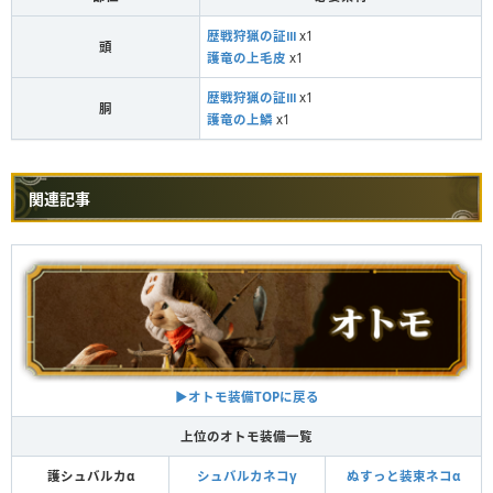
歴戦狩猟の証Ⅲ
x1
頭
護竜の上毛皮
x1
歴戦狩猟の証Ⅲ
x1
胴
護竜の上鱗
x1
関連記事
▶︎オトモ装備TOPに戻る
上位のオトモ装備一覧
護シュバルカα
シュバルカネコγ
ぬすっと装束ネコα