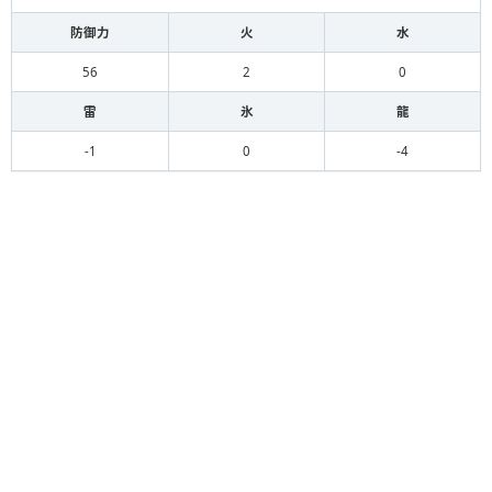
防御力
火
水
56
2
0
雷
氷
龍
-1
0
-4