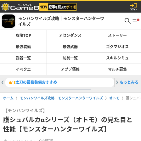
モンハンワイルズ攻略｜モンスターハンターワ
イルズ
攻略TOP
アセンダンス
ストーリー
最強装備
最強武器
ゴグマジオス
武器一覧
防具一覧
スキルシミュ
イベクエ
アプデ情報
マルチ募集
太刀の最強装備おすすめ
もっとみる
Switc
1
2
ホーム
モンハンワイルズ攻略｜モンスターハンターワイルズ
オトモ
護シュバ
【モンハンワイルズ】
護シュバルカαシリーズ（オトモ）の見た目と
性能【モンスターハンターワイルズ】