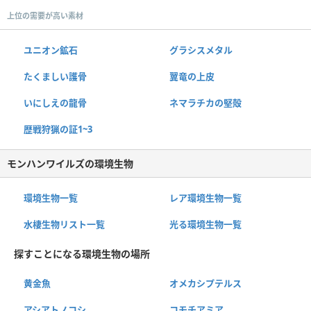
上位の需要が高い素材
ユニオン鉱石
グラシスメタル
たくましい護骨
翼竜の上皮
いにしえの龍骨
ネマラチカの堅殻
歴戦狩猟の証1~3
モンハンワイルズの環境生物
環境生物一覧
レア環境生物一覧
水棲生物リスト一覧
光る環境生物一覧
探すことになる環境生物の場所
黄金魚
オメカシプテルス
アシアトノコシ
コモチアミア