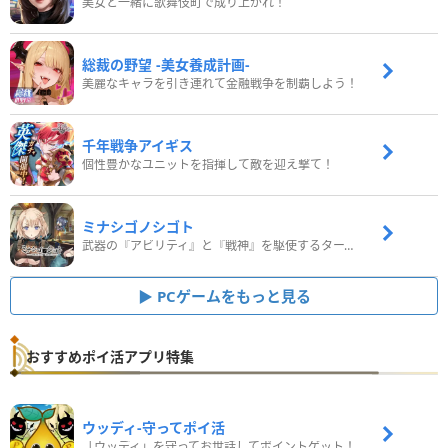
美女と一緒に歌舞伎町で成り上がれ！
総裁の野望 -美女養成計画-
美麗なキャラを引き連れて金融戦争を制覇しよう！
千年戦争アイギス
個性豊かなユニットを指揮して敵を迎え撃て！
ミナシゴノシゴト
武器の『アビリティ』と『戦神』を駆使するターン制コマンドバトルRPG！
PCゲームをもっと見る
おすすめポイ活アプリ特集
ウッディ‐守ってポイ活
「ウッディ」を守ってお世話してポイントゲット！