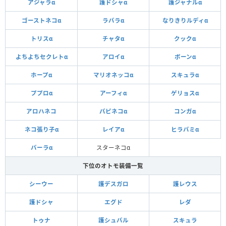
アジャラα
護ドシャα
護ジャナルα
ゴーストネコα
ラバラα
なりきりルディα
トリスα
チャタα
クックα
よちよちセクレトα
アロイα
ボーンα
ホープα
マリオネッコα
スキュラα
ププロα
アーフィα
ゲリョスα
アロハネコ
パピネコα
コンガα
ネコ張り子α
レイアα
ヒラバミα
バーラα
スターネコα
下位のオトモ装備一覧
シーウー
護デスガロ
護レウス
護ドシャ
エグド
レダ
トゥナ
護シュバル
スキュラ