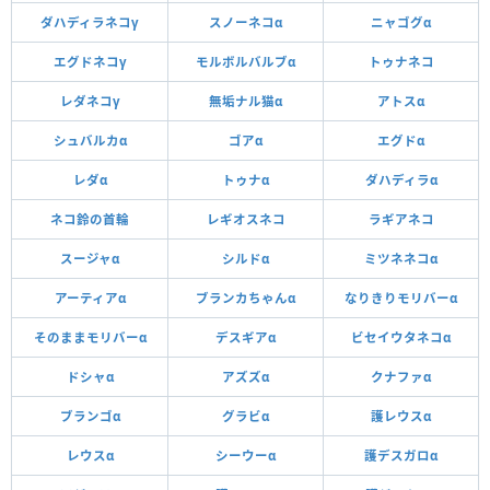
ダハディラネコγ
スノーネコα
ニャゴグα
エグドネコγ
モルボルバルブα
トゥナネコ
レダネコγ
無垢ナル猫α
アトスα
シュバルカα
ゴアα
エグドα
レダα
トゥナα
ダハディラα
ネコ鈴の首輪
レギオスネコ
ラギアネコ
スージャα
シルドα
ミツネネコα
アーティアα
ブランカちゃんα
なりきりモリバーα
そのままモリバーα
デスギアα
ビセイウタネコα
ドシャα
アズズα
クナファα
ブランゴα
グラビα
護レウスα
レウスα
シーウーα
護デスガロα