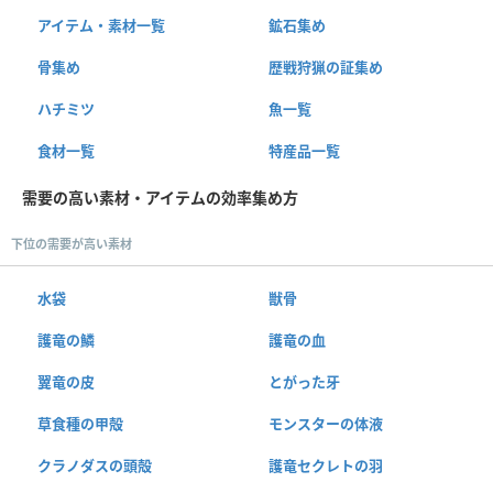
アイテム・素材一覧
鉱石集め
骨集め
歴戦狩猟の証集め
ハチミツ
魚一覧
食材一覧
特産品一覧
需要の高い素材・アイテムの効率集め方
下位の需要が高い素材
水袋
獣骨
護竜の鱗
護竜の血
翼竜の皮
とがった牙
草食種の甲殻
モンスターの体液
クラノダスの頭殻
護竜セクレトの羽