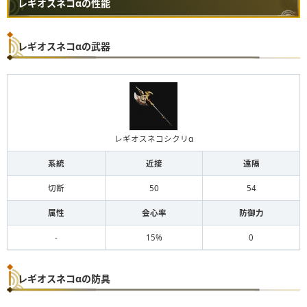
レギオスネコαの性能
レギオスネコαの武器
レギオスネコシクリα
系統
近接
遠隔
切断
50
54
属性
会心率
防御力
-
15%
0
レギオスネコαの防具