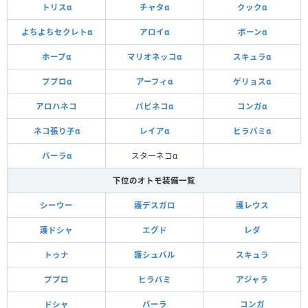
トリスα
チャタα
クックα
よちよちセクレトα
アロイα
ボーンα
ホープα
マリオネッコα
スキュラα
ププロα
アーフィα
ゲリョスα
アロハネコ
パピネコα
コンガα
ネコ張り子α
レイアα
ヒラバミα
バーラα
スターネコα
下位のオトモ装備一覧
シーウー
護デスガロ
護レウス
護ドシャ
エグド
レダ
トゥナ
護シュバル
スキュラ
ププロ
ヒラバミ
アジャラ
ドシャ
バーラ
コンガ