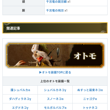
頭
千刃竜の鋭刃鱗
x1
胴
千刃竜の飛刃
x1
関連記事
▶︎オトモ装備TOPに戻る
上位のオトモ装備一覧
護シュバルカα
シュバルカネコγ
ぬすっと装束ネコα
ダハディラネコγ
スノーネコα
ニャゴグα
エグドネコγ
モルボルバルブα
トゥナネコ