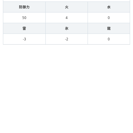
防御力
火
水
50
4
0
雷
氷
龍
-3
-2
0