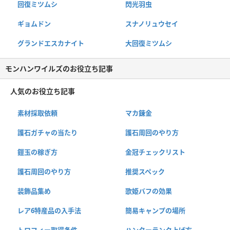
回復ミツムシ
閃光羽虫
ギョムドン
スナノリュウセイ
グランドエスカナイト
大回復ミツムシ
モンハンワイルズのお役立ち記事
人気のお役立ち記事
素材採取依頼
マカ錬金
護石ガチャの当たり
護石周回のやり方
鎧玉の稼ぎ方
金冠チェックリスト
護石周回のやり方
推奨スペック
装飾品集め
歌姫バフの効果
レア6特産品の入手法
簡易キャンプの場所