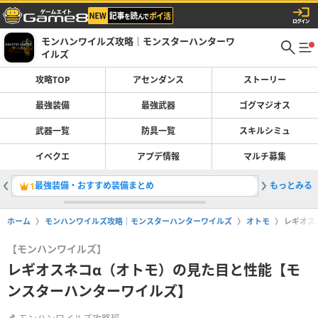
モンハンワイルズ攻略｜モンスターハンターワ
イルズ
攻略TOP
アセンダンス
ストーリー
最強装備
最強武器
ゴグマジオス
武器一覧
防具一覧
スキルシミュ
イベクエ
アプデ情報
マルチ募集
最強装備・おすすめ装備まとめ
もっとみる
巨戟アー
1
2
ホーム
モンハンワイルズ攻略｜モンスターハンターワイルズ
オトモ
レギオス
【モンハンワイルズ】
レギオスネコα（オトモ）の見た目と性能【モ
ンスターハンターワイルズ】