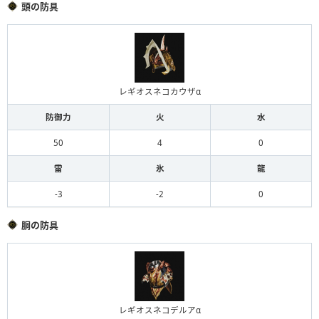
頭の防具
レギオスネコカウザα
防御力
火
水
50
4
0
雷
氷
龍
-3
-2
0
胴の防具
レギオスネコデルアα