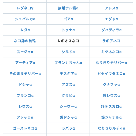
レダネコγ
無垢ナル猫α
アトスα
シュバルカα
ゴアα
エグドα
レダα
トゥナα
ダハディラα
ネコ鈴の首輪
レギオスネコ
ラギアネコ
スージャα
シルドα
ミツネネコα
アーティアα
ブランカちゃんα
なりきりモリバーα
そのままモリバーα
デスギアα
ビセイウタネコα
ドシャα
アズズα
クナファα
ブランゴα
グラビα
護レウスα
レウスα
シーウーα
護デスガロα
アジャラα
護ドシャα
護ジャナルα
ゴーストネコα
ラバラα
なりきりルディα