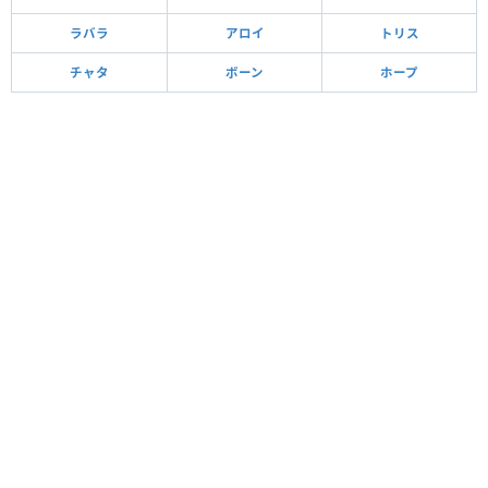
ラバラ
アロイ
トリス
チャタ
ボーン
ホープ