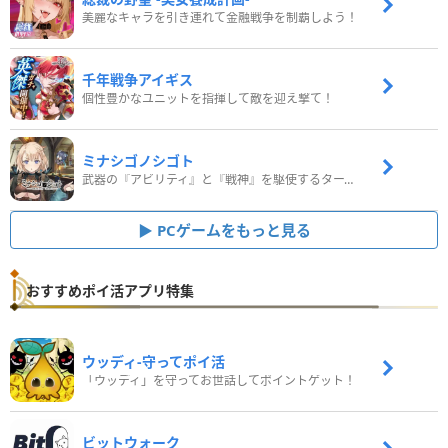
美麗なキャラを引き連れて金融戦争を制覇しよう！
千年戦争アイギス
個性豊かなユニットを指揮して敵を迎え撃て！
ミナシゴノシゴト
武器の『アビリティ』と『戦神』を駆使するターン制コマンドバトルRPG！
PCゲームをもっと見る
おすすめポイ活アプリ特集
ウッディ‐守ってポイ活
「ウッディ」を守ってお世話してポイントゲット！
ビットウォーク