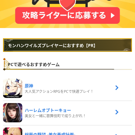
モンハンワイルズプレイヤーにおすすめ【PR】
PCで遊べるおすすめゲーム
原神
大人気アクションRPGをPCで快適プレイ！
ハーレムオブトーキョー
美女と一緒に歌舞伎町で成り上がれ！
総裁の野望 -美女養成計画-