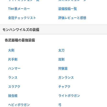
Tier表メーカー
装備投稿一覧
金冠チェックリスト
評価レビューと感想
モンハンワイルズの装備
各武器種の最強装備
大剣
太刀
片手剣
双剣
ハンマー
狩猟笛
ランス
ガンランス
スラアク
チャアク
操虫棍
ライトボウガン
ヘビィボウガン
弓