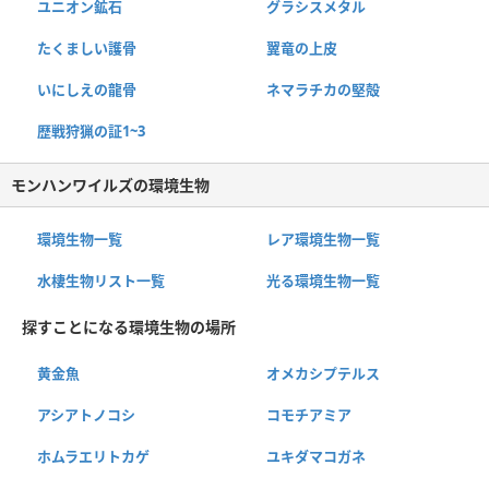
ユニオン鉱石
グラシスメタル
たくましい護骨
翼竜の上皮
いにしえの龍骨
ネマラチカの堅殻
歴戦狩猟の証1~3
モンハンワイルズの環境生物
環境生物一覧
レア環境生物一覧
水棲生物リスト一覧
光る環境生物一覧
探すことになる環境生物の場所
黄金魚
オメカシプテルス
アシアトノコシ
コモチアミア
ホムラエリトカゲ
ユキダマコガネ