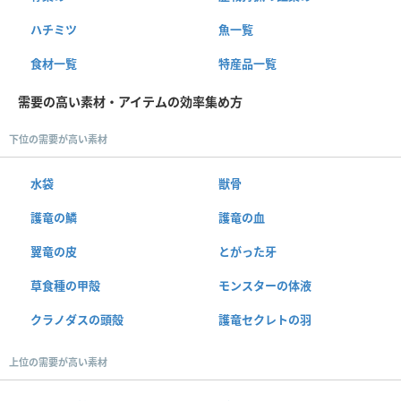
ハチミツ
魚一覧
食材一覧
特産品一覧
需要の高い素材・アイテムの効率集め方
下位の需要が高い素材
水袋
獣骨
護竜の鱗
護竜の血
翼竜の皮
とがった牙
草食種の甲殻
モンスターの体液
クラノダスの頭殻
護竜セクレトの羽
上位の需要が高い素材