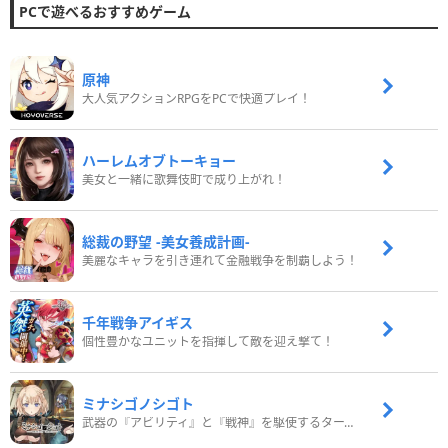
PCで遊べるおすすめゲーム
原神
大人気アクションRPGをPCで快適プレイ！
ハーレムオブトーキョー
美女と一緒に歌舞伎町で成り上がれ！
総裁の野望 -美女養成計画-
美麗なキャラを引き連れて金融戦争を制覇しよう！
千年戦争アイギス
個性豊かなユニットを指揮して敵を迎え撃て！
ミナシゴノシゴト
武器の『アビリティ』と『戦神』を駆使するターン制コマンドバトルRPG！