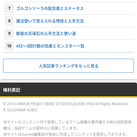
7
ゴルゴンゾーラの配合表とステータス
8
魔法使いで覚えられる特技と入手方法
9
歓楽の天導石の入手方法と使い道
10
AI2～3回行動の効果とモンスター一覧
人気記事ランキングをもっと見る
権利表記
© 2016 ARMOR PROJECT/BIRD STUDIO/SQUARE ENIX All Rights Reserved.
© SUGIYAMA KOBO
当サイトのコンテンツ内で使用しているゲーム画像の著作権その他の知的財産
権は、当該ゲームの提供元に帰属しています。
当サイトはGame8編集部が独自に作成したコンテンツを提供しております。