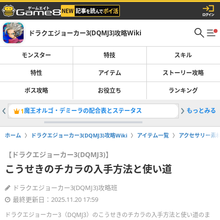
ドラクエジョーカー3(DQMJ3)攻略Wiki
モンスター
特技
スキル
特性
アイテム
ストーリー攻略
ボス攻略
お役立ち
ランキング
魔王オルゴ・デミーラの配合表とステータス
もっとみる
ジャハガ
1
2
ホーム
ドラクエジョーカー3(DQMJ3)攻略Wiki
アイテム一覧
アクセサリー素
【ドラクエジョーカー3(DQMJ3)】
こうせきのチカラの入手方法と使い道
ドラクエジョーカー3(DQMJ3)攻略班
最終更新日：2025.11.20 17:59
ドラクエジョーカー3（DQMJ3）のこうせきのチカラの入手方法と使い道のま