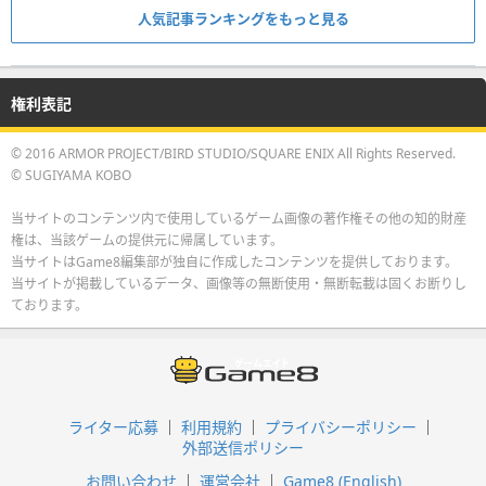
人気記事ランキングをもっと見る
権利表記
© 2016 ARMOR PROJECT/BIRD STUDIO/SQUARE ENIX All Rights Reserved.
© SUGIYAMA KOBO
当サイトのコンテンツ内で使用しているゲーム画像の著作権その他の知的財産
権は、当該ゲームの提供元に帰属しています。
当サイトはGame8編集部が独自に作成したコンテンツを提供しております。
当サイトが掲載しているデータ、画像等の無断使用・無断転載は固くお断りし
ております。
ライター応募
利用規約
プライバシーポリシー
外部送信ポリシー
お問い合わせ
運営会社
Game8 (English)