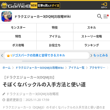
ドラクエジョーカー3(DQMJ3)攻略Wiki
モンスター
特技
スキル
特性
アイテム
ストーリー攻略
ボス攻略
お役立ち
ランキング
ジゴスパークの効果と習得できるスキル
もっとみる
ホークブ
1
2
ホーム
ドラクエジョーカー3(DQMJ3)攻略Wiki
アイテム一覧
アクセサリー
【ドラクエジョーカー3(DQMJ3)】
そぼくなバックルの入手方法と使い道
ドラクエジョーカー3(DQMJ3)攻略班
最終更新日：2025.11.20 17:59
ドラクエジョーカー3（DQMJ3）のそぼくなバックルの入手方法と使い道のま