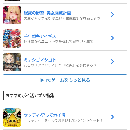
総裁の野望 -美女養成計画-
美麗なキャラを引き連れて金融戦争を制覇しよう！
千年戦争アイギス
個性豊かなユニットを指揮して敵を迎え撃て！
ミナシゴノシゴト
武器の『アビリティ』と『戦神』を駆使するターン制コマンドバトルRPG！
PCゲームをもっと見る
おすすめポイ活アプリ特集
ウッディ‐守ってポイ活
「ウッディ」を守ってお世話してポイントゲット！