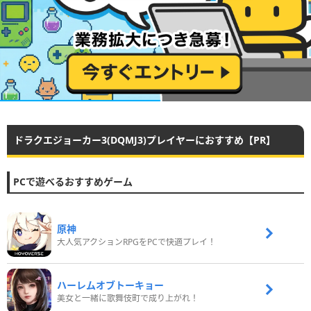
ドラクエジョーカー3(DQMJ3)プレイヤーにおすすめ【PR】
PCで遊べるおすすめゲーム
原神
大人気アクションRPGをPCで快適プレイ！
ハーレムオブトーキョー
美女と一緒に歌舞伎町で成り上がれ！