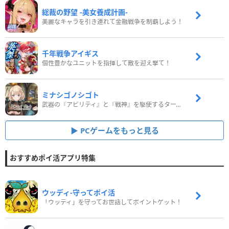
総裁の野望 -美女養成計画-
美麗なキャラを引き連れて金融戦争を制覇しよう！
千年戦争アイギス
個性豊かなユニットを指揮して敵を迎え撃て！
ミナシゴノシゴト
武器の『アビリティ』と『戦神』を駆使するターン制コマンドバトルRPG！
PCゲームをもっと見る
おすすめポイ活アプリ特集
ウッディ‐守ってポイ活
「ウッディ」を守ってお世話してポイントゲット！