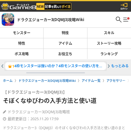
ドラクエジョーカー3(DQMJ3)攻略Wiki
モンスター
特技
スキル
特性
アイテム
ストーリー攻略
ボス攻略
お役立ち
ランキング
4枠モンスターは強いのか？4枠モンスターの使い方を紹介！
もっとみる
キングス
1
2
ホーム
ドラクエジョーカー3(DQMJ3)攻略Wiki
アイテム一覧
アクセサリー
【ドラクエジョーカー3(DQMJ3)】
そぼくなゆびわの入手方法と使い道
ドラクエジョーカー3(DQMJ3)攻略班
最終更新日：2025.11.20 17:59
ドラクエジョーカー3（DQMJ3）のそぼくなゆびわの入手方法と使い道のまと