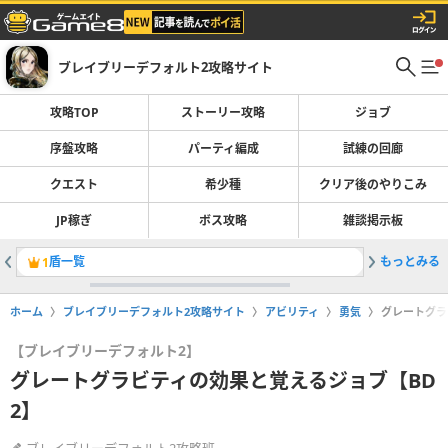
ブレイブリーデフォルト2攻略サイト
攻略TOP
ストーリー攻略
ジョブ
序盤攻略
パーティ編成
試練の回廊
クエスト
希少種
クリア後のやりこみ
JP稼ぎ
ボス攻略
雑談掲示板
盾一覧
もっとみる
アスラの
1
2
ホーム
ブレイブリーデフォルト2攻略サイト
アビリティ
勇気
グレートグラ
【ブレイブリーデフォルト2】
グレートグラビティの効果と覚えるジョブ【BD
2】