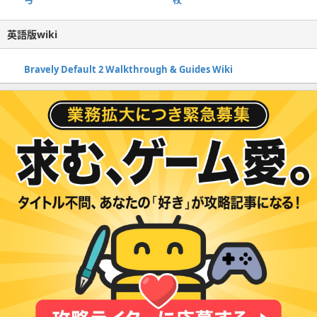
英語版wiki
Bravely Default 2 Walkthrough & Guides Wiki