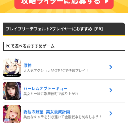
ブレイブリーデフォルト2プレイヤーにおすすめ【PR】
PCで遊べるおすすめゲーム
原神
大人気アクションRPGをPCで快適プレイ！
ハーレムオブトーキョー
美女と一緒に歌舞伎町で成り上がれ！
総裁の野望 -美女養成計画-
美麗なキャラを引き連れて金融戦争を制覇しよう！