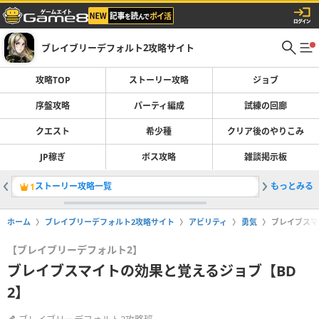
ブレイブリーデフォルト2攻略サイト
攻略TOP
ストーリー攻略
ジョブ
序盤攻略
パーティ編成
試練の回廊
クエスト
希少種
クリア後のやりこみ
JP稼ぎ
ボス攻略
雑談掲示板
ストーリー攻略一覧
もっとみる
ウィズワ
1
2
ホーム
ブレイブリーデフォルト2攻略サイト
アビリティ
勇気
ブレイブスマ
【ブレイブリーデフォルト2】
ブレイブスマイトの効果と覚えるジョブ【BD
2】