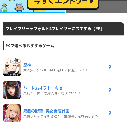
ブレイブリーデフォルト2プレイヤーにおすすめ【PR】
PCで遊べるおすすめゲーム
原神
大人気アクションRPGをPCで快適プレイ！
ハーレムオブトーキョー
美女と一緒に歌舞伎町で成り上がれ！
総裁の野望 -美女養成計画-
美麗なキャラを引き連れて金融戦争を制覇しよう！