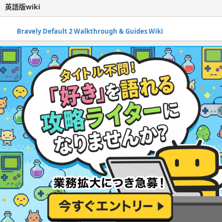
英語版wiki
Bravely Default 2 Walkthrough & Guides Wiki