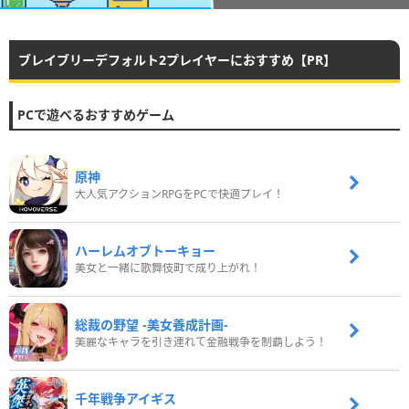
ブレイブリーデフォルト2プレイヤーにおすすめ【PR】
PCで遊べるおすすめゲーム
原神
大人気アクションRPGをPCで快適プレイ！
ハーレムオブトーキョー
美女と一緒に歌舞伎町で成り上がれ！
総裁の野望 -美女養成計画-
美麗なキャラを引き連れて金融戦争を制覇しよう！
千年戦争アイギス