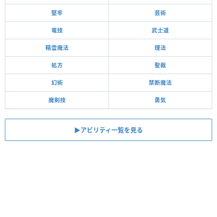
堅牢
芸術
竜技
武士道
精霊魔法
理法
処方
聖裁
幻術
禁断魔法
魔剣技
勇気
▶︎アビリティ一覧を見る