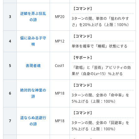
【
コマンド
】
逆鱗を弄ぶ狂乱
3
MP20
3ターンの間、単体の「狙われやす
の詩
さ」を20％上げる（上限：100％）
【
コマンド
】
偏に染みる子守
4
MP12
唄
単体を確率で「睡眠」状態にする
【
サポート
】
5
表現者魂
Cost1
「歌唱」と「芸術」アビリティの効
果が（自身のLv÷15）％上がる
【
コマンド
】
絶対的な神業の
6
MP18
3ターンの間、全体の「命中率」を
詩
5％上げる（上限：100％）
【
コマンド
】
道ならぬ逃避行
7
MP18
3ターンの間、全体の「回避率」を
の詩
5％上げる（上限：100％）