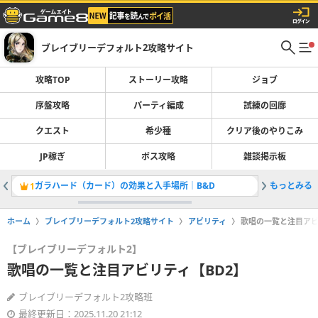
ブレイブリーデフォルト2攻略サイト
攻略TOP
ストーリー攻略
ジョブ
序盤攻略
パーティ編成
試練の回廊
クエスト
希少種
クリア後のやりこみ
JP稼ぎ
ボス攻略
雑談掲示板
ガラハード（カード）の効果と入手場所｜B&D
もっとみる
状態異常
1
2
ホーム
ブレイブリーデフォルト2攻略サイト
アビリティ
歌唱の一覧と注目アビ
【ブレイブリーデフォルト2】
歌唱の一覧と注目アビリティ【BD2】
ブレイブリーデフォルト2攻略班
最終更新日：2025.11.20 21:12