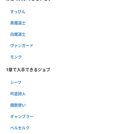
すっぴん
黒魔道士
白魔道士
ヴァンガード
モンク
1章で入手できるジョブ
シーフ
吟遊詩人
魔獣使い
ギャンブラー
ベルセルク