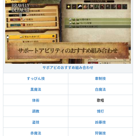
サポアビのおすすめ組み合わせ
すっぴん技
牽制技
黒魔法
白魔法
体術
歌唱
調教
博打
盗技
凶暴技
赤魔法
狩猟技