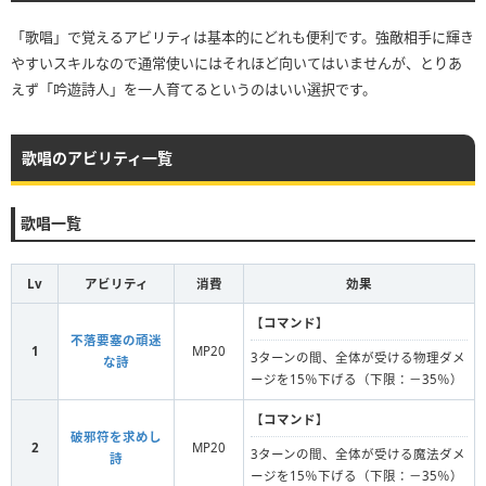
「歌唱」で覚えるアビリティは基本的にどれも便利です。強敵相手に輝き
やすいスキルなので通常使いにはそれほど向いてはいませんが、とりあ
えず「吟遊詩人」を一人育てるというのはいい選択です。
歌唱のアビリティ一覧
歌唱一覧
Lv
アビリティ
消費
効果
【
コマンド
】
不落要塞の頑迷
1
MP20
3ターンの間、全体が受ける物理ダメ
な詩
ージを15％下げる（下限：－35％）
【
コマンド
】
破邪符を求めし
2
MP20
3ターンの間、全体が受ける魔法ダメ
詩
ージを15％下げる（下限：－35％）