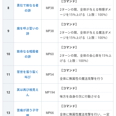
【
コマンド
】
勇壮で剛なる者
8
MP38
2ターンの間、全体が与える物理ダメ
の詩
ージを15％上げる（上限：100％）
【
コマンド
】
魔を呼ぶ誓いの
9
MP38
2ターンの間、全体が与える魔法ダメ
詩
ージを15％上げる（上限：100％）
【
コマンド
】
致命なる暗殺者
10
MP60
2ターンの間、全体の会心率を15％上
の詩
げる（上限：100％）
【
コマンド
】
常世を張り裂く
11
MP54
叫び
全体に無属性の魔法攻撃を行う
【
コマンド
】
其は再び相見え
12
MP194
ん
味方を自身の次に行動させる
【
コマンド
】
苦痛が誘う子守
13
MP66
全体に無属性魔法攻撃を行い、一定
唄