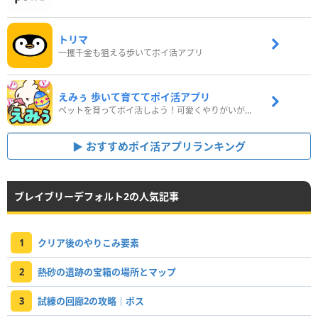
トリマ
一攫千金も狙える歩いてポイ活アプリ
えみぅ 歩いて育ててポイ活アプリ
ペットを育ってポイ活しよう！可愛くやりがいがある新感覚アプリ
おすすめポイ活アプリランキング
ブレイブリーデフォルト2の人気記事
1
クリア後のやりこみ要素
2
熱砂の遺跡の宝箱の場所とマップ
3
試練の回廊2の攻略｜ボス