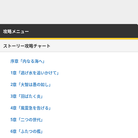
攻略メニュー
ストーリー攻略チャート
序章「内なる海へ」
1章「逃げ水を追いかけて」
2章「大智は愚の如し」
3章「羽ばたく炎」
4章「風雲急を告げる」
5章「二つの世代」
6章「ふたつの檻」