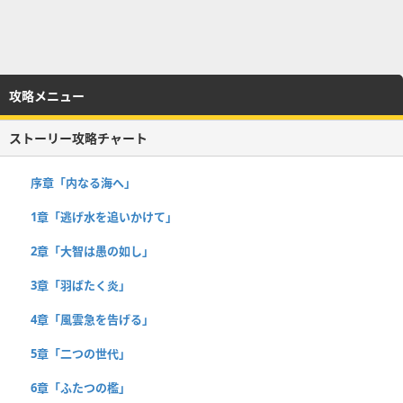
攻略メニュー
ストーリー攻略チャート
序章「内なる海へ」
1章「逃げ水を追いかけて」
2章「大智は愚の如し」
3章「羽ばたく炎」
4章「風雲急を告げる」
5章「二つの世代」
6章「ふたつの檻」