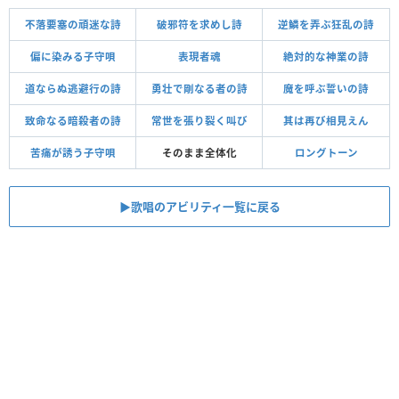
不落要塞の頑迷な詩
破邪符を求めし詩
逆鱗を弄ぶ狂乱の詩
偏に染みる子守唄
表現者魂
絶対的な神業の詩
道ならぬ逃避行の詩
勇壮で剛なる者の詩
魔を呼ぶ誓いの詩
致命なる暗殺者の詩
常世を張り裂く叫び
其は再び相見えん
苦痛が誘う子守唄
そのまま全体化
ロングトーン
▶︎歌唱のアビリティ一覧に戻る