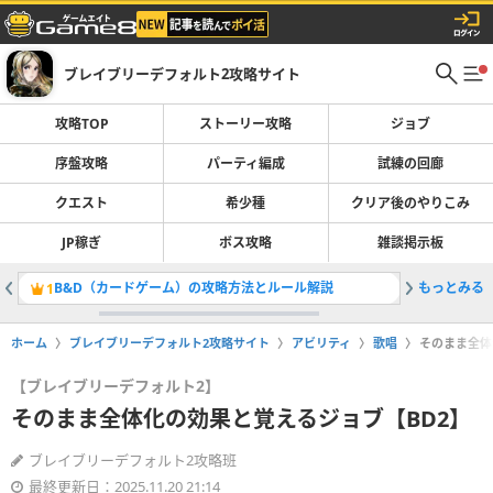
ブレイブリーデフォルト2攻略サイト
攻略TOP
ストーリー攻略
ジョブ
序盤攻略
パーティ編成
試練の回廊
クエスト
希少種
クリア後のやりこみ
JP稼ぎ
ボス攻略
雑談掲示板
B&D（カードゲーム）の攻略方法とルール解説
もっとみる
クリア後
1
2
ホーム
ブレイブリーデフォルト2攻略サイト
アビリティ
歌唱
そのまま全体
【ブレイブリーデフォルト2】
そのまま全体化の効果と覚えるジョブ【BD2】
ブレイブリーデフォルト2攻略班
最終更新日：2025.11.20 21:14