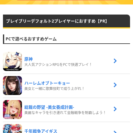
ブレイブリーデフォルト2プレイヤーにおすすめ【PR】
PCで遊べるおすすめゲーム
原神
大人気アクションRPGをPCで快適プレイ！
ハーレムオブトーキョー
美女と一緒に歌舞伎町で成り上がれ！
総裁の野望 -美女養成計画-
美麗なキャラを引き連れて金融戦争を制覇しよう！
千年戦争アイギス