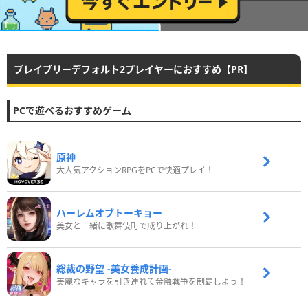
ブレイブリーデフォルト2プレイヤーにおすすめ【PR】
PCで遊べるおすすめゲーム
原神
大人気アクションRPGをPCで快適プレイ！
ハーレムオブトーキョー
美女と一緒に歌舞伎町で成り上がれ！
総裁の野望 -美女養成計画-
美麗なキャラを引き連れて金融戦争を制覇しよう！