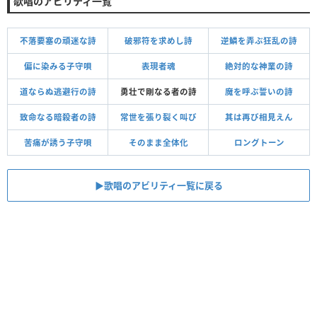
歌唱のアビリティ一覧
不落要塞の頑迷な詩
破邪符を求めし詩
逆鱗を弄ぶ狂乱の詩
偏に染みる子守唄
表現者魂
絶対的な神業の詩
道ならぬ逃避行の詩
勇壮で剛なる者の詩
魔を呼ぶ誓いの詩
致命なる暗殺者の詩
常世を張り裂く叫び
其は再び相見えん
苦痛が誘う子守唄
そのまま全体化
ロングトーン
▶︎歌唱のアビリティ一覧に戻る