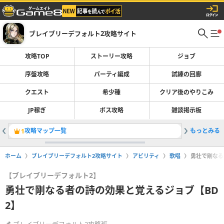
ブレイブリーデフォルト2攻略サイト
攻略TOP
ストーリー攻略
ジョブ
序盤攻略
パーティ編成
試練の回廊
クエスト
希少種
クリア後のやりこみ
JP稼ぎ
ボス攻略
雑談掲示板
攻略マップ一覧
もっとみる
JP稼ぎ
1
2
ホーム
ブレイブリーデフォルト2攻略サイト
アビリティ
歌唱
勇壮で剛なる
【ブレイブリーデフォルト2】
勇壮で剛なる者の詩の効果と覚えるジョブ【BD
2】