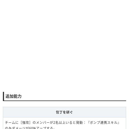
追加能力
包丁を研ぐ
チームに［強攻］のメンバーが2名以上いると発動：『ボンプ連携スキル』
の与ダメージが60%アップする。