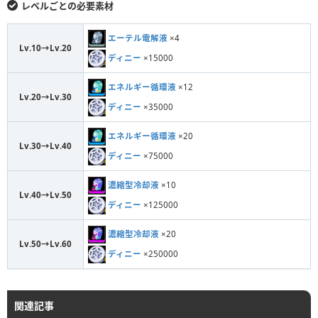
レベルごとの必要素材
エーテル電解液
×4
Lv.10→Lv.20
ディニー
×15000
エネルギー循環液
×12
Lv.20→Lv.30
ディニー
×35000
エネルギー循環液
×20
Lv.30→Lv.40
ディニー
×75000
濃縮型冷却液
×10
Lv.40→Lv.50
ディニー
×125000
濃縮型冷却液
×20
Lv.50→Lv.60
ディニー
×250000
関連記事