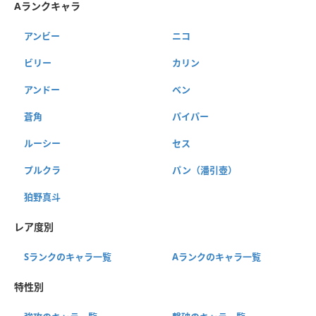
Aランクキャラ
アンビー
ニコ
ビリー
カリン
アンドー
ベン
蒼角
パイパー
ルーシー
セス
プルクラ
パン（潘引壺）
狛野真斗
レア度別
Sランクのキャラ一覧
Aランクのキャラ一覧
特性別