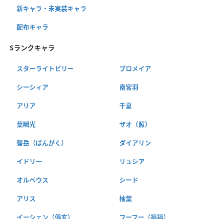
新キャラ・未実装キャラ
配布キャラ
Sランクキャラ
スターライトビリー
プロメイア
シーシィア
南宮羽
アリア
千夏
葉瞬光
ザオ（照）
盤岳（ばんがく）
ダイアリン
イドリー
リュシア
オルペウス
シード
アリス
柚葉
イーシェン（儀玄）
フーフー（福福）