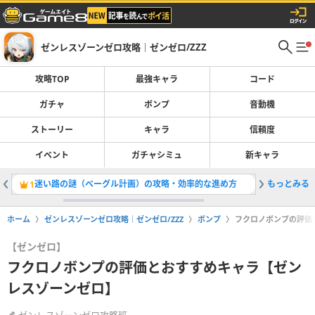
ゼンレスゾーンゼロ攻略｜ゼンゼロ/ZZZ
攻略TOP
最強キャラ
コード
ガチャ
ボンプ
音動機
ストーリー
キャラ
信頼度
イベント
ガチャシミュ
新キャラ
迷い路の謎（ベーグル計画）の攻略・効率的な進め方
もっとみる
レミエー
1
2
ホーム
ゼンレスゾーンゼロ攻略｜ゼンゼロ/ZZZ
ボンプ
フクロノボンプの評価
【ゼンゼロ】
フクロノボンプの評価とおすすめキャラ【ゼン
レスゾーンゼロ】