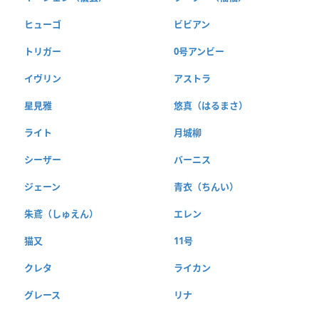
ヒューゴ
ビビアン
トリガー
0号アンビー
イヴリン
アストラ
星見雅
悠真（はるまさ）
ライト
月城柳
シーザー
バーニス
ジェーン
青衣（ちんい）
朱鳶（しゅえん）
エレン
猫又
11号
クレタ
ライカン
グレース
リナ