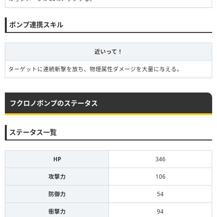
ボンプ連携スキル
近いって！
ターゲットに連続斬撃を放ち、物理属性ダメージを大量に与える。
フクロノボンプのステータス
ステータス一覧
HP
346
攻撃力
106
防御力
54
衝撃力
94