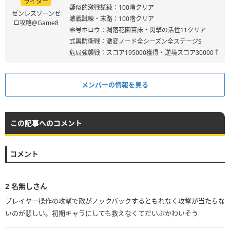
ライター
疑似的激戦試練：100階クリア
ゼンレスゾーンゼ
激戦試練・末路：100階クリア
ロ攻略@Game8
零号ホロウ：凋落花園苗床・閃撃の活性11クリア
式輿防衛戦：激変ノード全シーズン全ステージS
危局強襲戦：スコア195000獲得・逆境スコア30000↑
メンバーの情報を見る
この記事へのコメント
コメント
2
名無しさん
プレイヤー操作の攻撃で敵がノックバックするともれなく攻撃が当たらな
いのが悲しい。初期キャラにしても救えなくてだいぶかわいそう