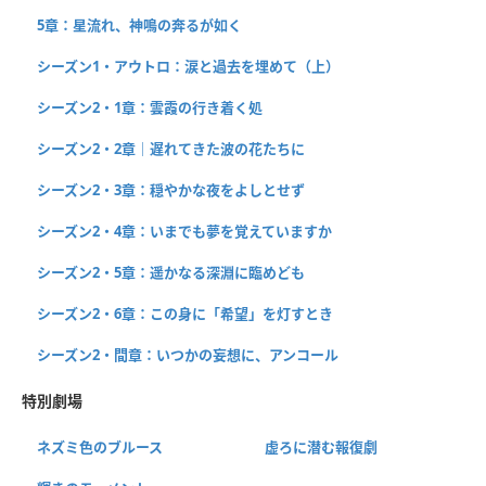
5章：星流れ、神鳴の奔るが如く
シーズン1・アウトロ：涙と過去を埋めて（上）
シーズン2・1章：雲霞の行き着く処
シーズン2・2章｜遅れてきた波の花たちに
シーズン2・3章：穏やかな夜をよしとせず
シーズン2・4章：いまでも夢を覚えていますか
シーズン2・5章：遥かなる深淵に臨めども
シーズン2・6章：この身に「希望」を灯すとき
シーズン2・間章：いつかの妄想に、アンコール
特別劇場
ネズミ色のブルース
虚ろに潜む報復劇