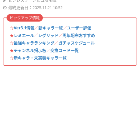
ゼンレスゾーンゼロ攻略班
最終更新日：2025.11.21 10:52
ピックアップ情報
☆
Ver3.1情報
／
新キャラ一覧
／
ユーザー評価
★
レミエール
／
シグリッド
／
周年配布おすすめ
☆
最強キャラランキング
／
ガチャスケジュール
★
チャンネル掲示板
／
交換コード一覧
☆
新キャラ・未実装キャラ一覧