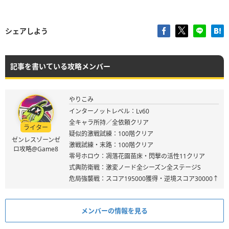
シェアしよう
記事を書いている攻略メンバー
やりこみ
インターノットレベル：Lv60
全キャラ所持／全依頼クリア
ライター
疑似的激戦試練：100階クリア
ゼンレスゾーンゼ
激戦試練・末路：100階クリア
ロ攻略@Game8
零号ホロウ：凋落花園苗床・閃撃の活性11クリア
式輿防衛戦：激変ノード全シーズン全ステージS
危局強襲戦：スコア195000獲得・逆境スコア30000↑
メンバーの情報を見る