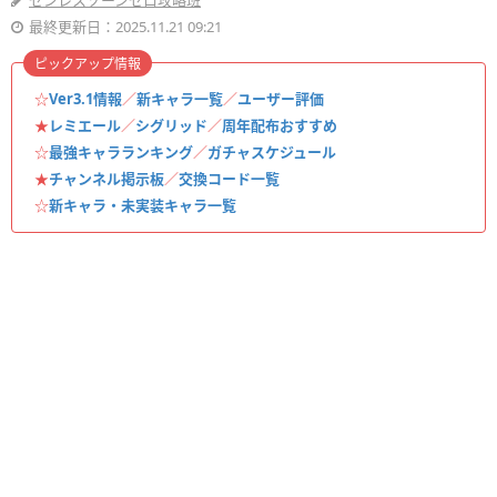
ゼンレスゾーンゼロ攻略班
最終更新日：2025.11.21 09:21
ピックアップ情報
☆
Ver3.1情報
／
新キャラ一覧
／
ユーザー評価
★
レミエール
／
シグリッド
／
周年配布おすすめ
☆
最強キャラランキング
／
ガチャスケジュール
★
チャンネル掲示板
／
交換コード一覧
☆
新キャラ・未実装キャラ一覧