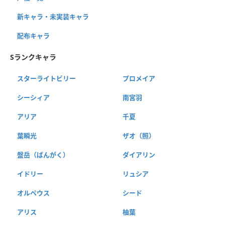
新キャラ・未実装キャラ
配布キャラ
Sランクキャラ
スターライトビリー
プロメイア
シーシィア
南宮羽
アリア
千夏
葉瞬光
ザオ（照）
盤岳（ばんがく）
ダイアリン
イドリー
リュシア
オルペウス
シード
アリス
柚葉