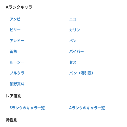
Aランクキャラ
アンビー
ニコ
ビリー
カリン
アンドー
ベン
蒼角
パイパー
ルーシー
セス
プルクラ
パン（潘引壺）
狛野真斗
レア度別
Sランクのキャラ一覧
Aランクのキャラ一覧
特性別