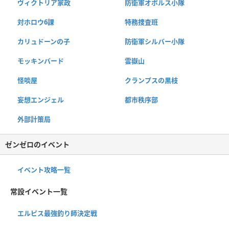
ヴィクトリア家政
防衛軍オボルス小隊
対ホロウ6課
特務捜査班
カリュドーンの子
防衛軍シルバー小隊
モッキンバード
雲嶽山
怪啖屋
クランプスの黒枝
妄想エンジェル
都市秩序部
外部計策局
ゼンゼロのイベント
イベント攻略一覧
常設イベント一覧
エルピス最強釣り師決定戦