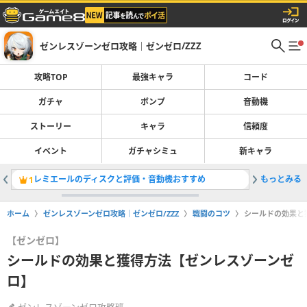
ゼンレスゾーンゼロ攻略｜ゼンゼロ/ZZZ
攻略TOP
最強キャラ
コード
ガチャ
ボンプ
音動機
ストーリー
キャラ
信頼度
イベント
ガチャシミュ
新キャラ
レミエールのディスクと評価・音動機おすすめ
もっとみる
迷い路の
1
2
ホーム
ゼンレスゾーンゼロ攻略｜ゼンゼロ/ZZZ
戦闘のコツ
シールドの効果と
【ゼンゼロ】
シールドの効果と獲得方法【ゼンレスゾーンゼ
ロ】