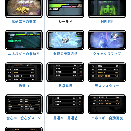
状態異常の効果
シールド
HP回復
エネルギーの溜め方
混沌の発動方法
クイックスワップ
衝撃力
異常掌握
異常マスタリー
会心率・会心ダメージ
貫通率・貫通値
エネルギー自動回復