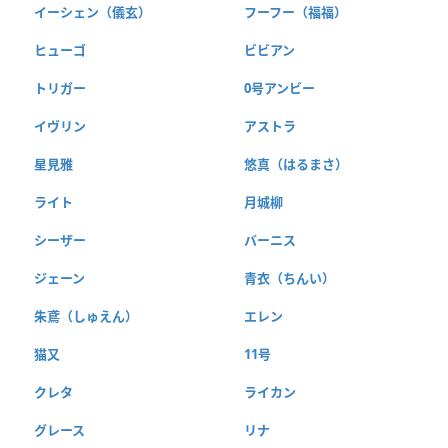
イーシェン（儀玄）
フーフー（福福）
ヒューゴ
ビビアン
トリガー
0号アンビー
イヴリン
アストラ
星見雅
悠真（はるまさ）
ライト
月城柳
シーザー
バーニス
ジェーン
青衣（ちんい）
朱鳶（しゅえん）
エレン
猫又
11号
クレタ
ライカン
グレース
リナ