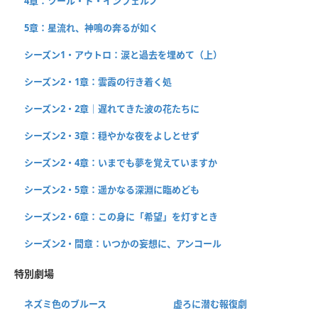
4章：ツール・ド・インフェルノ
5章：星流れ、神鳴の奔るが如く
シーズン1・アウトロ：涙と過去を埋めて（上）
シーズン2・1章：雲霞の行き着く処
シーズン2・2章｜遅れてきた波の花たちに
シーズン2・3章：穏やかな夜をよしとせず
シーズン2・4章：いまでも夢を覚えていますか
シーズン2・5章：遥かなる深淵に臨めども
シーズン2・6章：この身に「希望」を灯すとき
シーズン2・間章：いつかの妄想に、アンコール
特別劇場
ネズミ色のブルース
虚ろに潜む報復劇