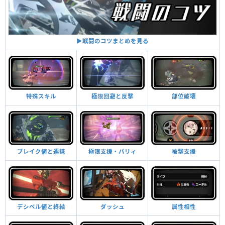
▶︎戦闘のコツまとめを見る
特殊スキル
極限回避と反撃
部位破壊
ブレイク値と連携
極限支援・パリィ
被撃支援
デシベル値と終結
ダッシュ
属性相性