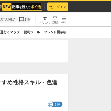
活
ログイン
210
お気に入り追加
ご意見
MENU
お気に入り
来週行くマップ
便利ツール
フレンド掲示板
すすめ性格スキル・色違
210