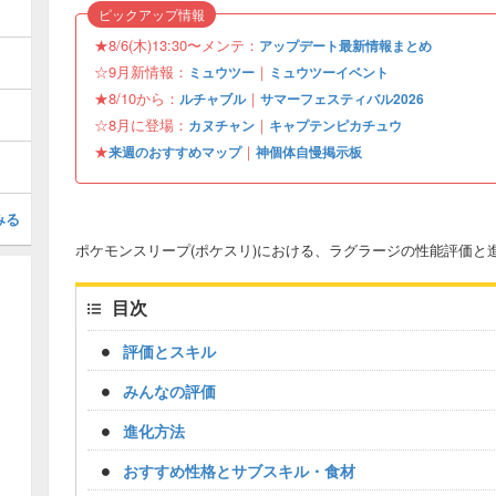
ピックアップ情報
★8/6(木)13:30〜メンテ：
アップデート最新情報まとめ
☆9月新情報：
｜
ミュウツー
ミュウツーイベント
★8/10から：
｜
ルチャブル
サマーフェスティバル2026
☆8月に登場：
｜
カヌチャン
キャプテンピカチュウ
★
｜
来週のおすすめマップ
神個体自慢掲示板
みる
ポケモンスリープ(ポケスリ)における、ラグラージの性能評価と
目次
評価とスキル
みんなの評価
進化方法
おすすめ性格とサブスキル・食材