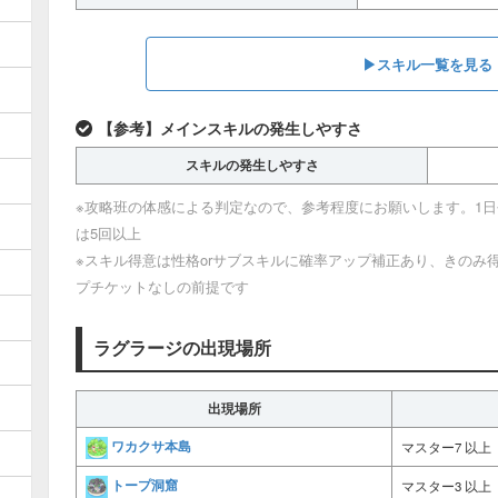
▶︎スキル一覧を見る
【参考】メインスキルの発生しやすさ
スキルの発生しやすさ
※攻略班の体感による判定なので、参考程度にお願いします。1日平
は5回以上
※スキル得意は性格orサブスキルに確率アップ補正あり、きのみ
プチケットなしの前提です
ラグラージの出現場所
出現場所
ワカクサ本島
マスター7 以上
トープ洞窟
マスター3 以上