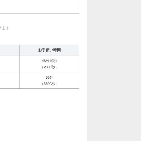
ります
お手伝い時間
46分40秒
（2800秒）
55分
（3300秒）