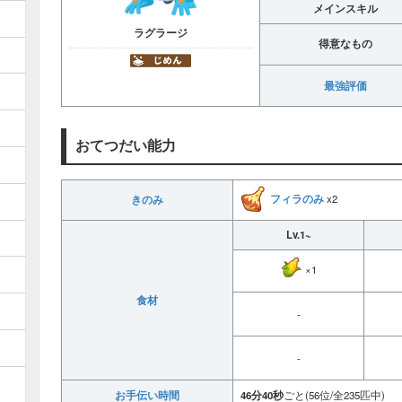
メインスキル
ラグラージ
得意なもの
最強評価
おてつだい能力
フィラのみ
きのみ
x2
Lv.1~
×1
食材
-
-
お手伝い時間
46分40秒
ごと(56位/全235匹中)