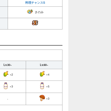
料理チャンスS
きのみ
Lv.30~
Lv.60~
×2
×4
×3
×5
×3
-