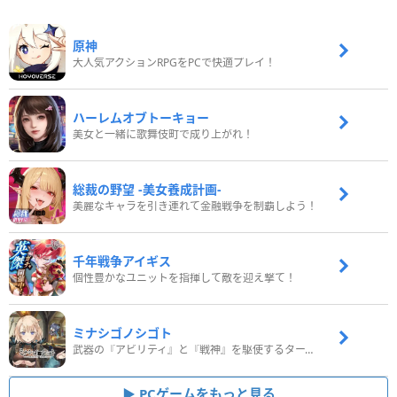
原神
大人気アクションRPGをPCで快適プレイ！
ハーレムオブトーキョー
美女と一緒に歌舞伎町で成り上がれ！
総裁の野望 -美女養成計画-
美麗なキャラを引き連れて金融戦争を制覇しよう！
千年戦争アイギス
個性豊かなユニットを指揮して敵を迎え撃て！
ミナシゴノシゴト
武器の『アビリティ』と『戦神』を駆使するターン制コマンドバトルRPG！
PCゲームをもっと見る