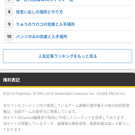
8
技思い出しの場所とやり方
9
りゅうのウロコの効果と入手場所
10
バンジのみの効果と入手場所
人気記事ランキングをもっと見る
権利表記
©2016 Pokémon. ©1995-2016 Nintendo/Creatures Inc. /GAME FREAK inc.
当サイトのコンテンツ内で使用しているゲーム画像の著作権その他の知的財産
権は、当該ゲームの提供元に帰属しています。
当サイトはGame8編集部が独自に作成したコンテンツを提供しております。
当サイトが掲載しているデータ、画像等の無断使用・無断転載は固くお断りし
ております。