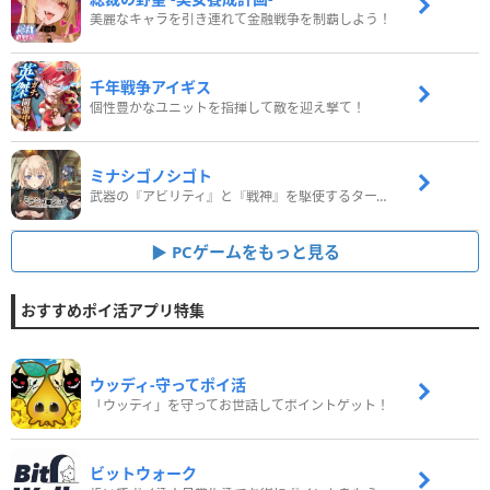
美麗なキャラを引き連れて金融戦争を制覇しよう！
千年戦争アイギス
個性豊かなユニットを指揮して敵を迎え撃て！
ミナシゴノシゴト
武器の『アビリティ』と『戦神』を駆使するターン制コマンドバトルRPG！
PCゲームをもっと見る
おすすめポイ活アプリ特集
ウッディ‐守ってポイ活
「ウッディ」を守ってお世話してポイントゲット！
ビットウォーク