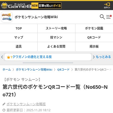
ポケモンサンムーン攻略Wiki
TOP
ストーリー攻略
ポケモン図鑑
マップ
技マシン
QRコード
道具
よくある質問
掲示板
クワガノンの進化と覚える技
もっとみる
ヒノアラ
1
2
ホーム
ポケモンサンムーン攻略Wiki
QRコード
第六世代のポケモンQRコード一覧
【ポケモン サンムーン】
第六世代のポケモンQRコード一覧（No650~N
o721）
ポケモンサンムーン攻略班
最終更新日：2025.11.20 18:12