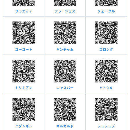
フラエッテ
フラージェス
メェークル
ゴーゴート
ヤンチャム
ゴロンダ
トリミアン
ニャスパー
ヒトツキ
ニダンギル
ギルガルド
シュシュプ