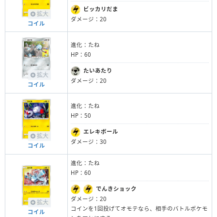
ビッカリだま
拡大
ダメージ：20
コイル
進化：たね
HP：60
たいあたり
拡大
ダメージ：20
コイル
進化：たね
HP：50
エレキボール
拡大
ダメージ：30
コイル
進化：たね
HP：60
でんきショック
ダメージ：20
拡大
コインを1回投げてオモテなら、相手のバトルポケモ
コイル