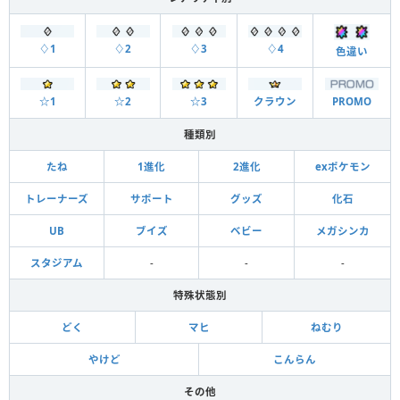
♢1
♢2
♢3
♢4
色違い
☆1
☆2
☆3
クラウン
PROMO
種類別
たね
1進化
2進化
exポケモン
トレーナーズ
サポート
グッズ
化石
UB
ブイズ
ベビー
メガシンカ
スタジアム
-
-
-
特殊状態別
どく
マヒ
ねむり
やけど
こんらん
その他