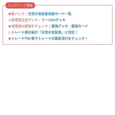
ピックアップ情報
★新パック：
天空の支配者収録カード一覧
☆新環境注目デッキ：
フーパexデッキ
★現環境の最強をチェック！
最強デッキ
／
最強カード
☆
トレード掲示板が「天空の支配者」に対応！
★
トレードTier表でトレードの最新流行をチェック！