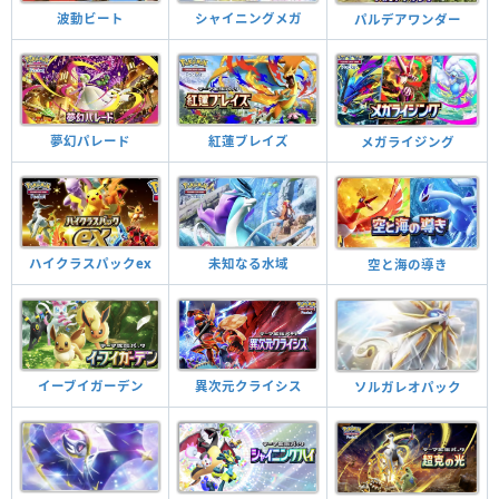
波動ビート
シャイニングメガ
パルデアワンダー
夢幻パレード
紅蓮ブレイズ
メガライジング
ハイクラスパックex
未知なる水域
空と海の導き
イーブイガーデン
異次元クライシス
ソルガレオパック