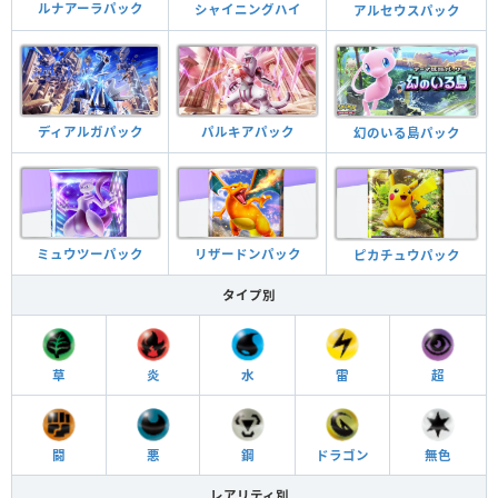
ルナアーラパック
シャイニングハイ
アルセウスパック
ディアルガパック
パルキアパック
幻のいる島パック
ミュウツーパック
リザードンパック
ピカチュウパック
タイプ別
草
炎
水
雷
超
闘
悪
鋼
ドラゴン
無色
レアリティ別