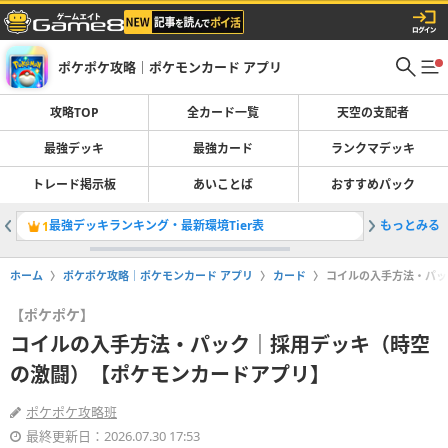
ポケポケ攻略｜ポケモンカード アプリ
攻略TOP
全カード一覧
天空の支配者
最強デッキ
最強カード
ランクマデッキ
トレード掲示板
あいことば
おすすめパック
最強デッキランキング・最新環境Tier表
もっとみる
トレード
1
2
ホーム
ポケポケ攻略｜ポケモンカード アプリ
カード
コイルの入手方法・パッ
【ポケポケ】
コイルの入手方法・パック｜採用デッキ（時空
の激闘）【ポケモンカードアプリ】
ポケポケ攻略班
最終更新日：2026.07.30 17:53