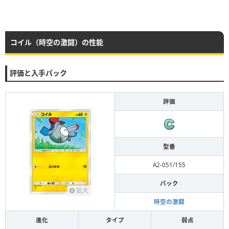
コイル（時空の激闘）の性能
評価と入手パック
評価
型番
A2-051/155
パック
拡大
時空の激闘
進化
タイプ
弱点