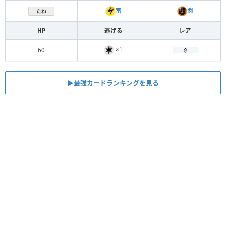
雷
闘
たね
HP
逃げる
レア
×1
60
▶︎最強カードランキングを見る