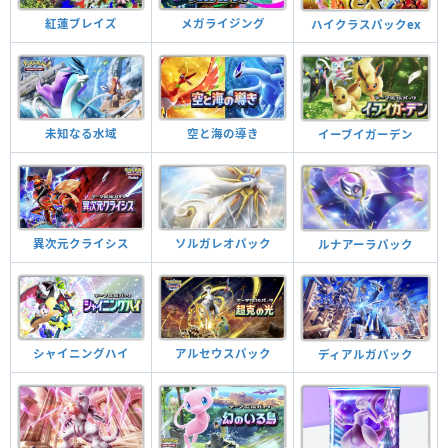
紅蓮ブレイズ
メガライジング
ハイクラスパックex
未知なる水域
空と海の導き
イーブイガーデン
異次元クライシス
ソルガレオパック
ルナアーラパック
シャイニングハイ
アルセウスパック
ディアルガパック