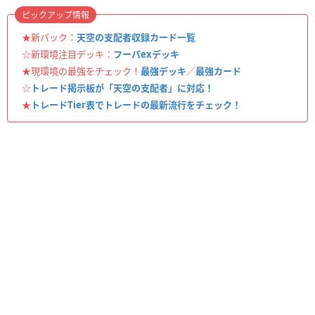
ピックアップ情報
★新パック：
天空の支配者収録カード一覧
☆新環境注目デッキ：
フーパexデッキ
★現環境の最強をチェック！
最強デッキ
／
最強カード
☆
トレード掲示板が「天空の支配者」に対応！
★
トレードTier表でトレードの最新流行をチェック！