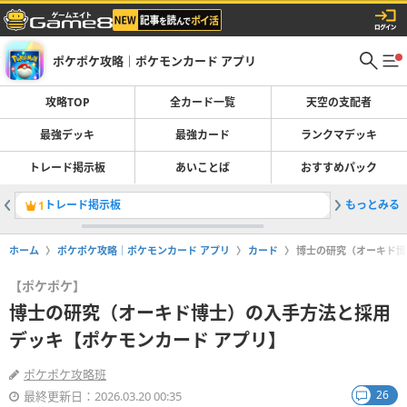
ポケポケ攻略｜ポケモンカード アプリ
攻略TOP
全カード一覧
天空の支配者
最強デッキ
最強カード
ランクマデッキ
トレード掲示板
あいことば
おすすめパック
トレード掲示板
もっとみる
最強デッ
1
2
ホーム
ポケポケ攻略｜ポケモンカード アプリ
カード
博士の研究（オーキド博
【ポケポケ】
博士の研究（オーキド博士）の入手方法と採用
デッキ【ポケモンカード アプリ】
ポケポケ攻略班
26
最終更新日：2026.03.20 00:35