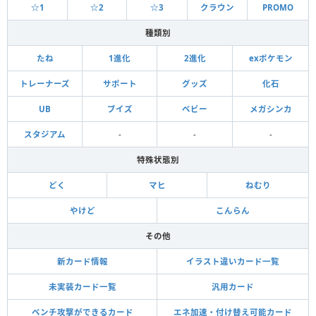
☆1
☆2
☆3
クラウン
PROMO
種類別
たね
1進化
2進化
exポケモン
トレーナーズ
サポート
グッズ
化石
UB
ブイズ
ベビー
メガシンカ
スタジアム
-
-
-
特殊状態別
どく
マヒ
ねむり
やけど
こんらん
その他
新カード情報
イラスト違いカード一覧
未実装カード一覧
汎用カード
ベンチ攻撃ができるカード
エネ加速・付け替え可能カード