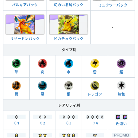
パルキアパック
幻のいる島パック
ミュウツーパック
-
リザードンパック
ピカチュウパック
タイプ別
草
炎
水
雷
超
闘
悪
鋼
ドラゴン
無色
レアリティ別
♢1
♢2
♢3
♢4
色違い