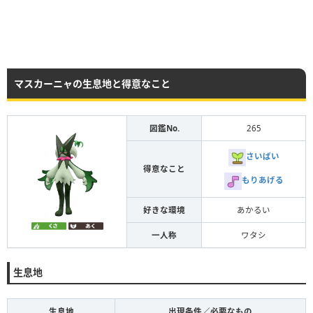
マスカーニャの生息地と得意なこと
図鑑No.
265
さいばい
得意なこと
もりあげる
好きな環境
あかるい
一人称
ワタシ
生息地
生息地
出現条件／必要なもの