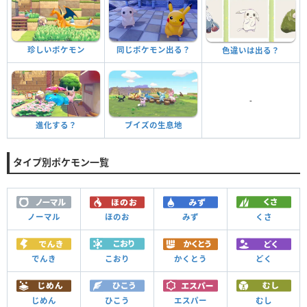
珍しいポケモン
同じポケモン出る？
色違いは出る？
-
進化する？
ブイズの生息地
タイプ別ポケモン一覧
ノーマル
ほのお
みず
くさ
でんき
こおり
かくとう
どく
じめん
ひこう
エスパー
むし