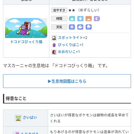
★★ （めずらしい）
出やすさ
時間
天気
スポットライト
×2
ドコドコびっくり箱
びっくりばこ
×1
おおだいこ
×1
マスカーニャの生息地は 「ドコドコびっくり箱」 です。
▶︎生息地図鑑はこちら
得意なこと
さいばいが得意なポケモンは植物の成長を早めて
さいばい
くれる
もりあげるのが得意なポケモンは音楽が流れてい