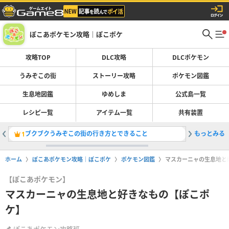
ぽこあポケモン攻略｜ぽこポケ
攻略TOP
DLC攻略
DLCポケモン
うみぞこの街
ストーリー攻略
ポケモン図鑑
生息地図鑑
ゆめしま
公式島一覧
レシピ一覧
アイテム一覧
共有装置
ブクブクうみぞこの街の行き方とできること
もっとみる
DLCの
1
2
ホーム
ぽこあポケモン攻略｜ぽこポケ
ポケモン図鑑
マスカーニャの生息地と
【ぽこあポケモン】
マスカーニャの生息地と好きなもの【ぽこポ
ケ】