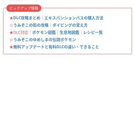
ピックアップ情報
★
DLC攻略まとめ
｜
エキスパンションパスの購入方法
☆
うみぞこの街の攻略
｜
ダイビングの覚え方
★DLC対応：
ポケモン図鑑
｜
生息地図鑑
｜
レシピ一覧
☆
うみぞこのゆめしまの伝説ポケモン
★
無料アップデートと有料DLCの違い・できること