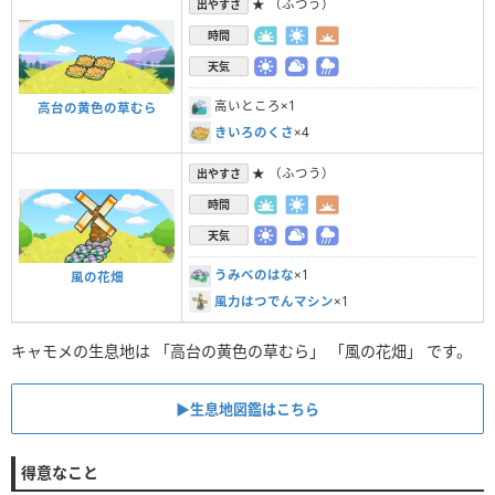
★ （ふつう）
出やすさ
時間
天気
高いところ×1
高台の黄色の草むら
きいろのくさ
×4
★ （ふつう）
出やすさ
時間
天気
うみべのはな
×1
風の花畑
風力はつでんマシン
×1
キャモメの生息地は 「高台の黄色の草むら」 「風の花畑」 です。
▶︎生息地図鑑はこちら
得意なこと