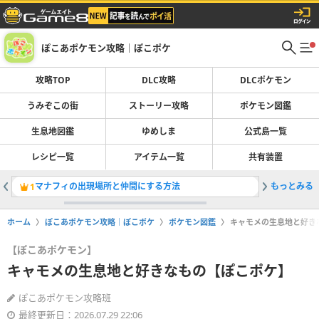
ぽこあポケモン攻略｜ぽこポケ
攻略TOP
DLC攻略
DLCポケモン
うみぞこの街
ストーリー攻略
ポケモン図鑑
生息地図鑑
ゆめしま
公式島一覧
レシピ一覧
アイテム一覧
共有装置
マナフィの出現場所と仲間にする方法
もっとみる
ポケモン
1
2
ホーム
ぽこあポケモン攻略｜ぽこポケ
ポケモン図鑑
キャモメの生息地と好き
【ぽこあポケモン】
キャモメの生息地と好きなもの【ぽこポケ】
ぽこあポケモン攻略班
最終更新日：2026.07.29 22:06