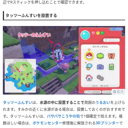
辺でRスティックを押し込むことで確認できます。
タッツーふんすいを設置する
拡大
タッツーふんすい
は、
水源の中に設置することで
周囲の
うるおい
を上げら
れます。すみかの近くに水源がある場合は、設置しておくのがおすすめで
す。タッツーふんすいは、
パサパサこうやの街
で1個確定で拾えます。複
数ほしい場合は、
ポケモンセンター
修理後に解放される
3Dプリンター
で