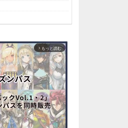
もっと読む
arrow_forward_ios