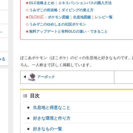
★
｜
DLC攻略まとめ
エキスパンションパスの購入方法
☆
｜
うみぞこの街攻略
ダイビングの覚え方
★DLC対応：
｜
｜
ポケモン図鑑
生息地図鑑
レシピ一覧
☆
うみぞこのゆめしまの伝説ポケモン
ぎょうの入手場所と使い道
★
無料アップデートと有料DLCの違い・できること
ぽこあポケモン（ぽこポケ）のピィの生息地と好きなものです。
みる
ろん、一人称まで詳しく掲載しています。
アーボック
◀
目次
生息地と得意なこと
好きな環境と作り方
好きなもの一覧