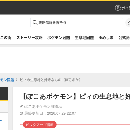
ポイ
ぞこの街
ストーリー攻略
ポケモン図鑑
生息地図鑑
ゆめしま
公式島
モン図鑑
ピィの生息地と好きなもの【ぽこポケ】
【ぽこあポケモン】ピィの生息地と
ぽこあポケモン攻略班
最終更新日：2026.07.29 22:07
街のストーリー攻略・DLC第1弾
ピックアップ情報