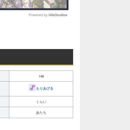
Powered by 
GliaStudios
M
u
t
e
148
もりあげる
くらい
あたち