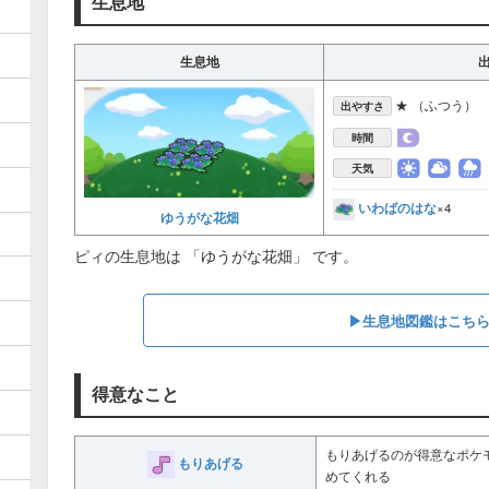
生息地
生息地
★ （ふつう）
出やすさ
時間
天気
いわばのはな
×4
ゆうがな花畑
ピィの生息地は 「ゆうがな花畑」 です。
▶︎生息地図鑑はこち
得意なこと
もりあげるのが得意なポケ
もりあげる
めてくれる