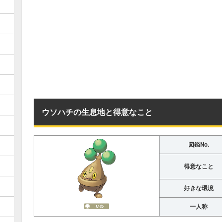
ウソハチの生息地と得意なこと
図鑑No.
得意なこと
好きな環境
一人称