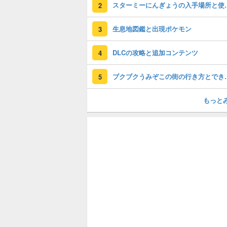
スターミーにん
2
生息地図鑑と出現ポケモン
3
DLCの攻略と追加コンテンツ
4
ブクブクうみぞ
5
もっと