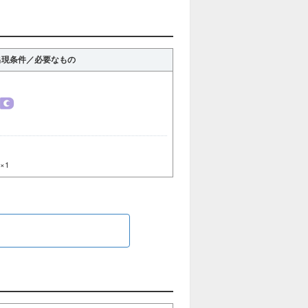
出現条件／必要なもの
×1
ら