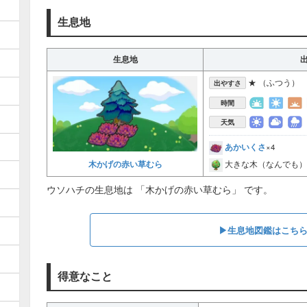
生息地
生息地
★ （ふつう）
出やすさ
時間
天気
あかいくさ
×4
木かげの赤い草むら
大きな木（なんでも）
ウソハチの生息地は 「木かげの赤い草むら」 です。
▶︎生息地図鑑はこち
得意なこと