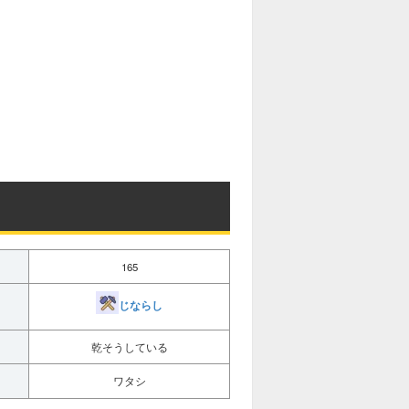
165
じならし
乾そうしている
ワタシ