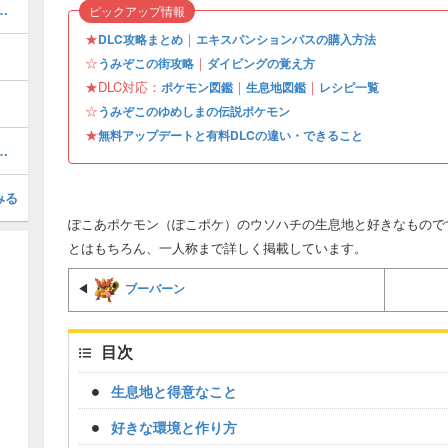
ぎょうの入手場所と使い道
ピックアップ情報
★
｜
DLC攻略まとめ
エキスパンションパスの購入方法
☆
｜
うみぞこの街攻略
ダイビングの覚え方
★DLC対応：
｜
｜
ポケモン図鑑
生息地図鑑
レシピ一覧
☆
うみぞこのゆめしまの伝説ポケモン
★
無料アップデートと有料DLCの違い・できること
この街の行き方とできること
みる
ぽこあポケモン（ぽこポケ）のウソハチの生息地と好きなもので
とはもちろん、一人称まで詳しく掲載しています。
ブーバーン
◀
目次
生息地と得意なこと
好きな環境と作り方