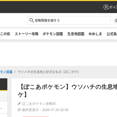
ポイ
ぞこの街
ストーリー攻略
ポケモン図鑑
生息地図鑑
ゆめしま
公式島
モン図鑑
ウソハチの生息地と好きなもの【ぽこポケ】
【ぽこあポケモン】ウソハチの生息
ケ】
ぽこあポケモン攻略班
街のストーリー攻略・DLC第1弾
最終更新日：2026.07.29 22:06