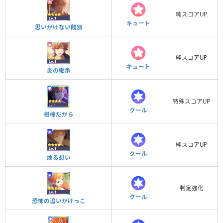
純スコアUP
キュート
思いがけない餞別
純スコアUP
キュート
炎の継承
特殊スコアUP
クール
相棒だから
純スコアUP
クール
燻る想い
判定強化
クール
恐怖の追いかけっこ