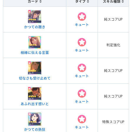
カード
タイプ
スキル種類
純スコアUP
キュート
かつての躓き
判定強化
キュート
相棒に伝える言葉
純スコアUP
キュート
切なさも受け止めて
純スコアUP
キュート
あふれ出す想いと
特殊スコアUP
キュート
かつての熱狂