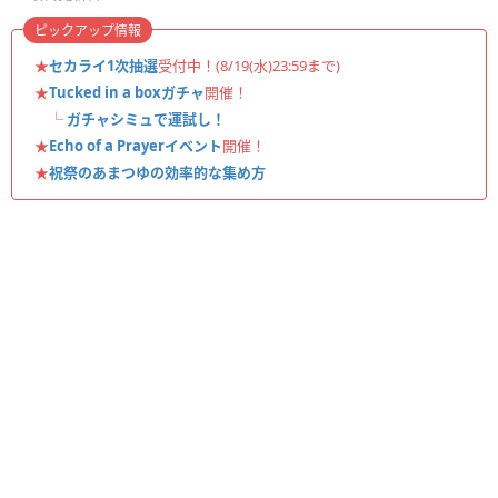
ピックアップ情報
★
セカライ1次抽選
受付中！(8/19(水)23:59まで)
★
Tucked in a boxガチャ
開催！
└
ガチャシミュで運試し！
★
Echo of a Prayerイベント
開催！
★
祝祭のあまつゆの効率的な集め方