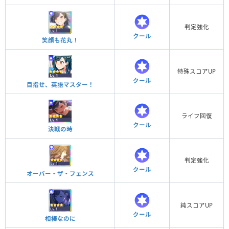
判定強化
クール
笑顔も花丸！
特殊スコアUP
クール
目指せ、英語マスター！
ライフ回復
クール
決戦の時
判定強化
クール
オーバー・ザ・フェンス
純スコアUP
クール
相棒なのに