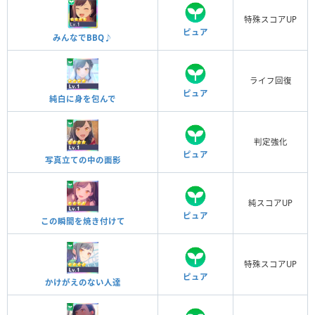
特殊スコアUP
ピュア
みんなでBBQ♪
ライフ回復
ピュア
純白に身を包んで
判定強化
ピュア
写真立ての中の面影
純スコアUP
ピュア
この瞬間を焼き付けて
特殊スコアUP
ピュア
かけがえのない人達