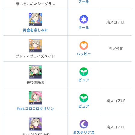
クール
想いをこめたシーグラス
純スコアUP
クール
再会を楽しみに
判定強化
ハッピー
プリティブライズメイド
ピュア
最後の練習
純スコアUP
ピュア
feat.コロコロクリリン
純スコアUP
ミステリアス
Vivid BAD SQUAD