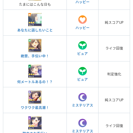
ハッピー
たまにはこんな日も
純スコアUP
ハッピー
あなたに話したいこと
ライフ回復
ピュア
絶賛、手伝い中！
判定強化
ピュア
何メートルあるの！？
純スコアUP
ミステリアス
ワクワク最高潮！
ライフ回復
ミステリアス