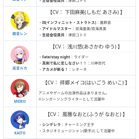
・
生徒会役員共
：津田コトミ
【CV： 下田麻美(しもだ あさみ) 】
・
IS(インフィニット・ストラトス)
：凰鈴音
・
アイドルマスター
：双海亜美/双海真美
鏡音レン
・
生徒会役員共
：津田コトミ
【CV： 浅川悠(あさかわ ゆう) 】
・
Fate/stay night
：ライダー
・
真剣で私に恋しなさい！！
：川神百代
巡音ルカ
・
アカメが斬る！
：レオーネ
【CV： 拝郷メイコ(はいごう めいこ) 】
アニメやゲームの出演作品はありません。
※シンガーソングライターとして活躍中
MEIKO
【CV： 風雅なおと(ふうが なおと) 】
・
シンデレラ
：チャーミング王子
・スタジオミュージシャン(歌手)として活躍中
KAITO