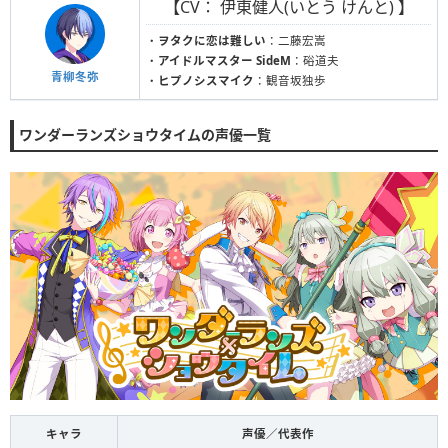
【CV： 伊東健人(いとう けんと) 】
・
ヲタクに恋は難しい
：二藤宏嵩
・
アイドルマスター SideM
：硲道夫
青柳冬弥
・
ヒプノシスマイク
：観音坂独歩
ワンダーランズショウタイムの声優一覧
キャラ
声優／代表作