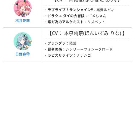
・
ラブライブ！サンシャイン!!
：黒澤ルビィ
・
ドラクエ ダイの大冒険
：ゴメちゃん
桃井愛莉
・
誰ガ為のアルケミスト
：リズベット
【CV： 本泉莉奈(ほんいずみ りな) 】
・
プランダラ
：陽菜
・
賢者の孫
：シシリー＝フォン＝クロード
日野森雫
・
ラピスリライツ
：ナデシコ