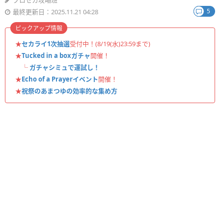
プロセカ攻略班
5
最終更新日：2025.11.21 04:28
ピックアップ情報
★
セカライ1次抽選
受付中！(8/19(水)23:59まで)
★
Tucked in a boxガチャ
開催！
└
ガチャシミュで運試し！
★
Echo of a Prayerイベント
開催！
★
祝祭のあまつゆの効率的な集め方