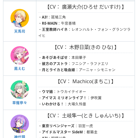
【CV： 廣瀬大介(ひろせ だいすけ) 】
・
A3!
：斑鳩三角
・
RE-MAIN
：牛窓善晴
・
王室教師ハイネ
：レオンハルト・フォン・グランツラ
天馬司
イヒ
【CV： 木野日菜(きの ひな) 】
・
あそびあそばせ
：本田華子
・
彼方のアストラ
：フニシア・ラファエリ
鳳えむ
・
月とライカと吸血姫
：アーニャ・シモニャン
【CV： Machico(まちこ) 】
・
ウマ娘
：トウカイテイオー
・
アイマス ミリオンライブ！
：伊吹翼
草薙寧々
・
いわかける！
：大場久怜亜
【CV： 土岐隼一(とき しゅんいち) 】
・
東京リベンジャーズ
：羽宮一虎
・
アイドルマスター SideM
：都築圭
神代類