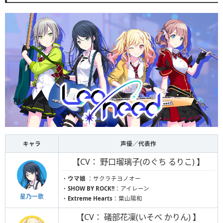
キャラ
声優／代表作
【CV： 野口瑠璃子(のぐち るりこ) 】
・
ウマ娘
：サクラチヨノオー
・
SHOW BY ROCK!!
：アイレーン
星乃一歌
・
Extreme Hearts
：葉山陽和
【CV： 礒部花凜(いそべ かりん) 】