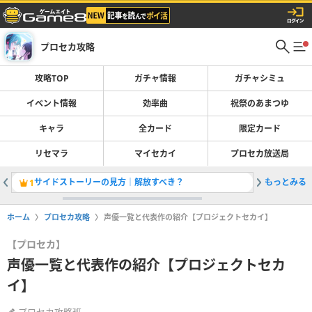
プロセカ攻略
攻略TOP
ガチャ情報
ガチャシミュ
イベント情報
効率曲
祝祭のあまつゆ
キャラ
全カード
限定カード
リセマラ
マイセカイ
プロセカ放送局
サイドストーリーの見方｜解放すべき？
もっとみる
イベント
1
2
ホーム
プロセカ攻略
声優一覧と代表作の紹介【プロジェクトセカイ】
【プロセカ】
声優一覧と代表作の紹介【プロジェクトセカ
イ】