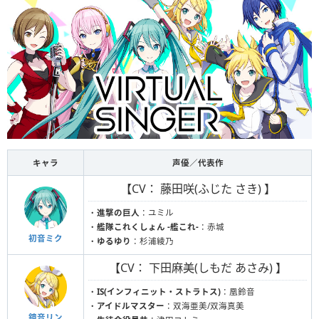
キャラ
声優／代表作
【CV： 藤田咲(ふじた さき) 】
・
進撃の巨人
：ユミル
・
艦隊これくしょん -艦これ-
：赤城
初音ミク
・
ゆるゆり
：杉浦綾乃
【CV： 下田麻美(しもだ あさみ) 】
・
IS(インフィニット・ストラトス)
：凰鈴音
・
アイドルマスター
：双海亜美/双海真美
鏡音リン