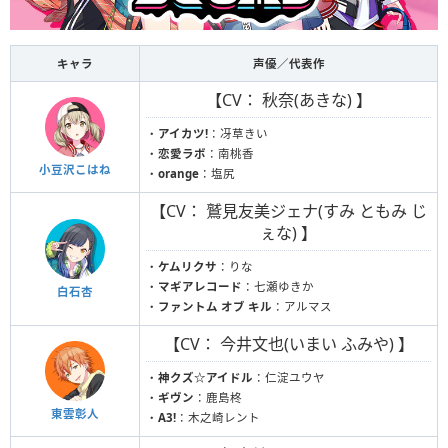
キャラ
声優／代表作
【CV： 秋奈(あきな) 】
・
アイカツ!
：冴草きい
・
恋愛ラボ
：南桃香
小豆沢こはね
・
orange
：塩尻
【CV： 鷲見友美ジェナ(すみ ともみ じ
ぇな) 】
・
ケムリクサ
：りな
・
マギアレコード
：七瀬ゆきか
白石杏
・
ファントム オブ キル
：アルマス
【CV： 今井文也(いまい ふみや) 】
・
神クズ☆アイドル
：仁淀ユウヤ
・
ギヴン
：鹿島柊
東雲彰人
・
A3!
：木之崎レント