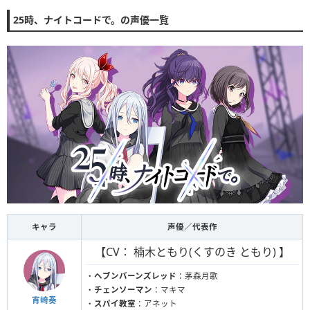
25時、ナイトコードで。の声優一覧
キャラ
声優／代表作
【CV： 楠木ともり(くすのき ともり) 】
・
ヘブンバーンズレッド
：茅森月歌
・
チェンソーマン
：マキマ
宵崎奏
・
スパイ教室
：アネット