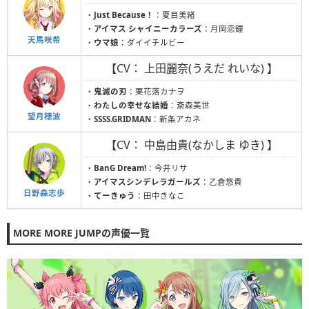
・
Just Because！
：夏目美緒
・
アイマス シャイニーカラーズ
：月岡恋鐘
天馬咲希
・
ウマ娘
：ダイイチルビー
【CV： 上田麗奈(うえだ れいな) 】
・
鬼滅の刃
：栗花落カナヲ
・
わたしの幸せな結婚
：斎森美世
望月穂波
・
SSSS.GRIDMAN
：新条アカネ
【CV： 中島由貴(なかしま ゆき) 】
・
BanG Dream!
：今井リサ
・
アイマスシンデレラガールズ
：乙倉悠貴
日野森志歩
・
てーきゅう
：田中きなこ
MORE MORE JUMPの声優一覧