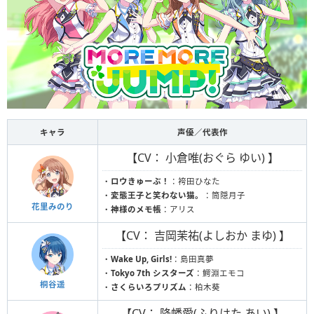
キャラ
声優／代表作
【CV： 小倉唯(おぐら ゆい) 】
・
ロウきゅーぶ！
：袴田ひなた
・
変態王子と笑わない猫。
：筒隠月子
花里みのり
・
神様のメモ帳
：アリス
【CV： 吉岡茉祐(よしおか まゆ) 】
・
Wake Up, Girls!
：島田真夢
・
Tokyo 7th シスターズ
：鰐淵エモコ
桐谷遥
・
さくらいろプリズム
：柏木葵
【CV： 降幡愛(ふりはた あい) 】