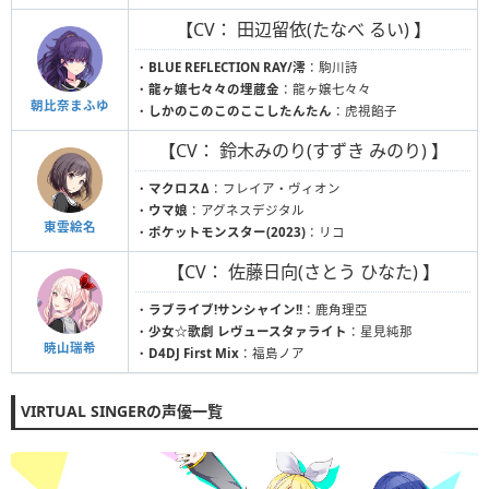
【CV： 田辺留依(たなべ るい) 】
・
BLUE REFLECTION RAY/澪
：駒川詩
・
龍ヶ嬢七々々の埋蔵金
：龍ヶ嬢七々々
朝比奈まふゆ
・
しかのこのこのここしたんたん
：虎視餡子
【CV： 鈴木みのり(すずき みのり) 】
・
マクロスΔ
：フレイア・ヴィオン
・
ウマ娘
：アグネスデジタル
東雲絵名
・
ポケットモンスター(2023)
：リコ
【CV： 佐藤日向(さとう ひなた) 】
・
ラブライブ!サンシャイン!!
：鹿角理亞
・
少女☆歌劇 レヴュースタァライト
：星見純那
暁山瑞希
・
D4DJ First Mix
：福島ノア
VIRTUAL SINGERの声優一覧