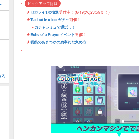
］星乃一歌の衣装とスキル
ピックアップ情報
★
受付中！(8/19(水)23:59まで)
セカライ1次抽選
★
開催！
Tucked in a boxガチャ
└
ガチャシミュで運試し！
★
開催！
Echo of a Prayerイベント
★
祝祭のあまつゆの効率的な集め方
みる