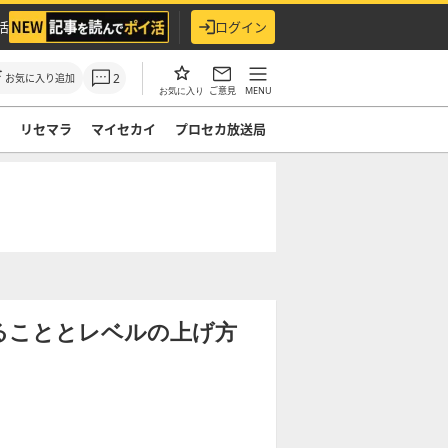
活
ログイン
2
お気に入り追加
ご意見
MENU
お気に入り
ド
リセマラ
マイセカイ
プロセカ放送局
ることとレベルの上げ方