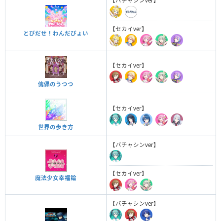
【バチャシンver】
【セカイver】
とびだせ！わんだぴょい
【セカイver】
傀儡のうつつ
【セカイver】
世界の歩き方
【バチャシンver】
【セカイver】
魔法少女幸福論
【バチャシンver】