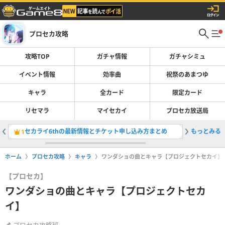
プロセカ攻略
攻略TOP
ガチャ情報
ガチャシミュ
イベント情報
効率曲
祝祭のあまつゆ
キャラ
全カード
限定カード
リセマラ
マイセカイ
プロセカ放送局
セカライ6thの最新情報とチケット申し込み方まとめ
もっとみる
1
2
ホーム
プロセカ攻略
キャラ
ワンダショの曲とキャラ【プロジェクトセカイ】
【プロセカ】
ワンダショの曲とキャラ【プロジェクトセカ
イ】