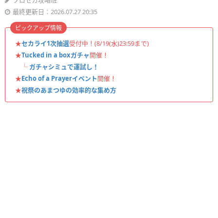
プロセカ攻略班
最終更新日：2026.07.27 20:35
ピックアップ情報
★
セカライ1次抽選
受付中！(8/19(水)23:59まで)
★
Tucked in a boxガチャ
開催！
└
ガチャシミュで運試し！
★
Echo of a Prayerイベント
開催！
★
祝祭のあまつゆの効率的な集め方