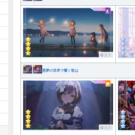
拡大
悪夢の世界で響く歌は
拡大