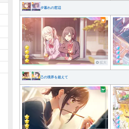
夕暮れの窓辺
拡大
己の境界を超えて