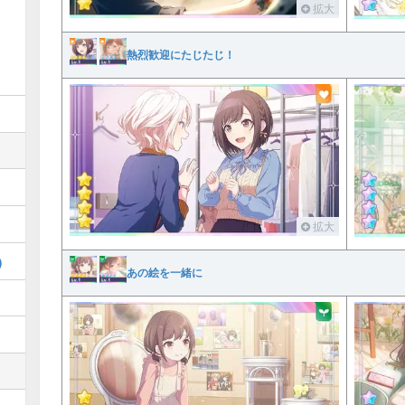
拡大
熱烈歓迎にたじたじ！
拡大
)
あの絵を一緒に