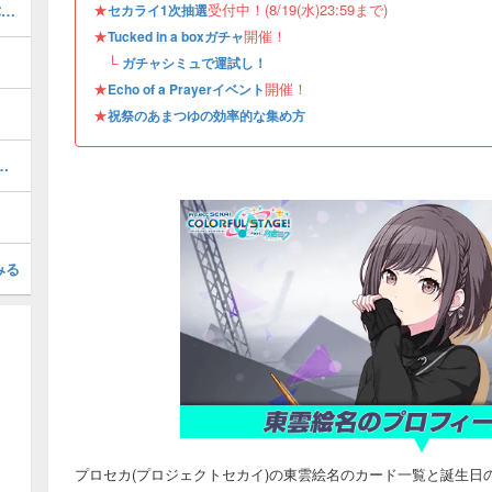
★
受付中！(8/19(水)23:59まで)
［Happy Birthday！！2024］青柳冬弥の衣装とスキル
セカライ1次抽選
★
開催！
Tucked in a boxガチャ
└
ガチャシミュで運試し！
★
開催！
Echo of a Prayerイベント
★
祝祭のあまつゆの効率的な集め方
ントガチャの限定衣装と開催期間
みる
プロセカ(プロジェクトセカイ)の東雲絵名のカード一覧と誕生日