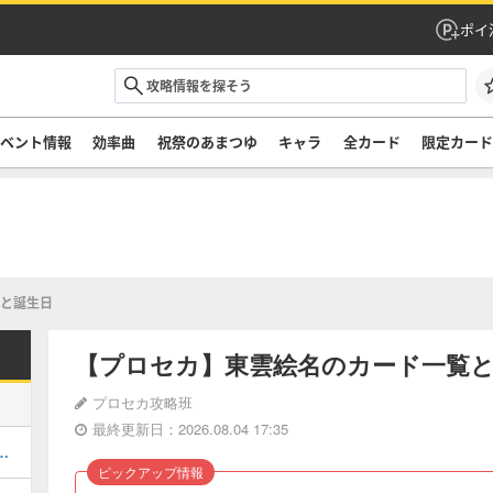
ポイ
ベント情報
効率曲
祝祭のあまつゆ
キャラ
全カード
限定カー
と誕生日
【プロセカ】東雲絵名のカード一覧
プロセカ攻略班
最終更新日：2026.08.04 17:35
トの日程とおすすめサポートキャラ
ピックアップ情報