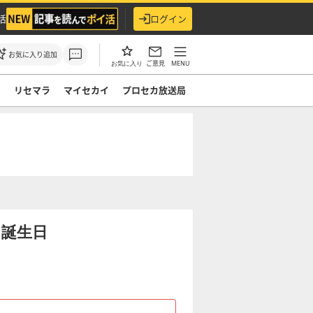
活
ログイン
お気に入り追加
ご意見
MENU
お気に入り
ド
リセマラ
マイセカイ
プロセカ放送局
と誕生日