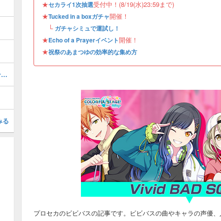
★
受付中！(8/19(水)23:59まで)
セカライ1次抽選
★
開催！
Tucked in a boxガチャ
└
ガチャシミュで運試し！
★
開催！
Echo of a Prayerイベント
★
祝祭のあまつゆの効率的な集め方
Tucked in a boxガチャの情報と新メンバー
みる
プロセカのビビバスの記事です。ビビバスの曲やキャラの声優、