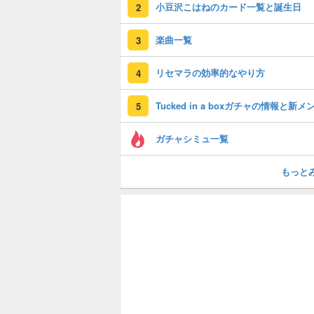
小豆沢こはねのカード一覧と誕生日
2
楽曲一覧
3
リセマラの効率的なやり方
4
5
ガチャシミュ一覧
もっと