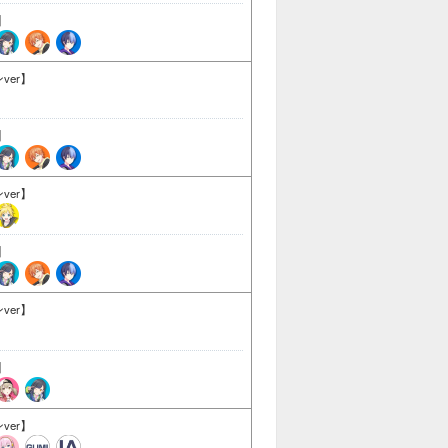
】
ver】
】
ver】
】
ver】
】
ver】