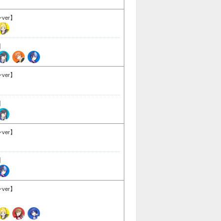
ver】
】
ver】
】
ver】
】
ver】