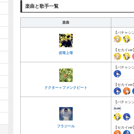
楽曲と歌手一覧
楽曲
【バチャシン
【セカイver
劣等上等
【バチャシン
【セカイver
ドクター＝ファンクビート
【バチャシン
フラジール
【セカイver