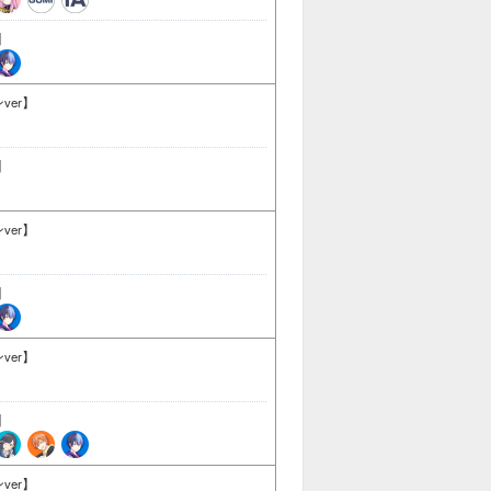
】
ver】
】
ver】
】
ver】
】
ver】