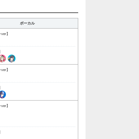
ボーカル
ver】
】
ver】
】
ver】
】