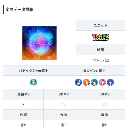
楽曲データ詳細
ユニット
時間
1:46 (52位)
バチャシンver歌手
セカイver歌手
原曲MV
2DMV
3DMV
✕
◯
◯
作詞
作曲
編曲
鬱P
鬱P
鬱P