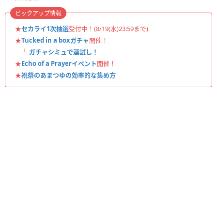
ピックアップ情報
★
セカライ1次抽選
受付中！(8/19(水)23:59まで)
★
Tucked in a boxガチャ
開催！
└
ガチャシミュで運試し！
★
Echo of a Prayerイベント
開催！
★
祝祭のあまつゆの効率的な集め方