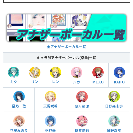
全アナザーボーカル一覧
キャラ別アナザーボーカル(楽曲)一覧
ミク
リン
レン
ルカ
MEIKO
KAITO
日野森志歩
星乃一歌
天馬咲希
望月穂波
花里みのり
桐谷遥
桃井愛莉
日野森雫