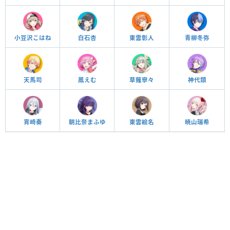
小豆沢こはね
白石杏
東雲彰人
青柳冬弥
天馬司
鳳えむ
草薙寧々
神代類
宵崎奏
朝比奈まふゆ
東雲絵名
暁山瑞希