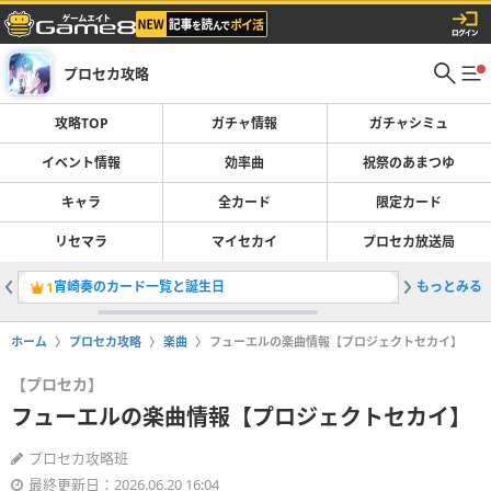
プロセカ攻略
攻略TOP
ガチャ情報
ガチャシミュ
イベント情報
効率曲
祝祭のあまつゆ
キャラ
全カード
限定カード
リセマラ
マイセカイ
プロセカ放送局
宵崎奏のカード一覧と誕生日
もっとみる
［決戦の
1
2
ホーム
プロセカ攻略
楽曲
フューエルの楽曲情報【プロジェクトセカイ】
【プロセカ】
フューエルの楽曲情報【プロジェクトセカイ】
プロセカ攻略班
最終更新日：2026.06.20 16:04