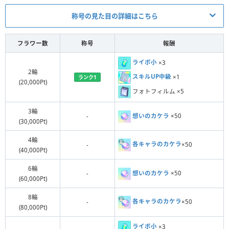
称号の見た目の詳細はこちら
ラベル色
称号区分
フラワー数
称号
報酬
ライボ小
×3
2輪
スキルUP中級
×1
ランク1
(20,000Pt)
緑
フォトフィルム ×5
通常
3輪
想いのカケラ
×50
-
(30,000Pt)
4輪
各キャラのカケラ
×50
-
(40,000Pt)
青
6輪
想いのカケラ
×50
-
(60,000Pt)
羽
8輪
各キャラのカケラ
×50
-
(80,000Pt)
ライボ小
×3
オレンジ