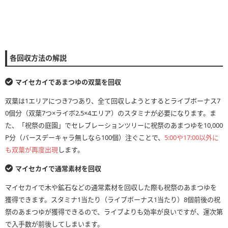
各回収方法の解説
マイセカイであまつゆの双葉を回収
双葉は1エリアにつき7つあり、全て回収しようとするとライブボーナス7
0個分（双葉7つ×ライボ2.5×4エリア）のスタミナが必要になります。ま
た、「祝祭の庭園」でセレブレーションツリーに祝祭のあまつゆを10,000
P分（バースデーキャラ無しなら100個）注ぐことで、
5:00や17:00以外に
も双葉が再度出現
します。
マイセカイで通常素材を回収
マイセカイで木や鉱石などの通常素材を回収した際も祝祭のあまつゆを
獲得できます。スタミナ1当たり（ライブボーナス1当たり）8個前後の祝
祭のあまつゆが獲得できるので、ライブよりも効率が良いですが、運次第
で入手数が前後してしまいます。