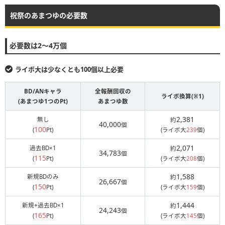
祝祭のあまつゆの必要数
必要数は2〜4万個
ライボ大は少なくとも100個以上必要
BD/ANキャラ
全報酬回収の
ライボ換算(※1)
(あまつゆ1つのPt)
あまつゆ数
2,381
無し
約
40,000
個
100
(
Pt)
(ライボ大
239
個)
2,071
過去BD×1
約
34,783
個
115
(
Pt)
(ライボ大
208
個)
1,588
新規BDのみ
約
26,667
個
150
(
Pt)
(ライボ大
159
個)
1,444
新規+過去BD×1
約
24,243
個
165
(
Pt)
(ライボ大
145
個)