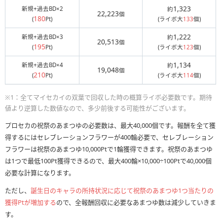
1,323
新規+過去BD×2
約
22,223
個
180
(
Pt)
(ライボ大
133
個)
1,222
新規+過去BD×3
約
20,513
個
195
(
Pt)
(ライボ大
123
個)
1,134
新規+過去BD×4
約
19,048
個
210
(
Pt)
(ライボ大
114
個)
※1：全てマイセカイの双葉で回収した時の概算ライボ必要数です。期待
値より逆算した数値なので、多少前後する可能性がございます。
プロセカの祝祭のあまつゆの必要数は、最大40,000個です。報酬を全て獲
得するにはセレブレーションフラワーが400輪必要で、セレブレーション
フラワーは祝祭のあまつゆ10,000Ptで1輪獲得できます。祝祭のあまつゆ
は1つで最低100Pt獲得できるので、最大400輪×10,000÷100Ptで40,000個
必要な計算になります。
ただし、
誕生日のキャラの所持状況に応じて祝祭のあまつゆ1つ当たりの
獲得Ptが増加する
ので、全報酬回収に必要なあまつゆ数は減少していきま
す。