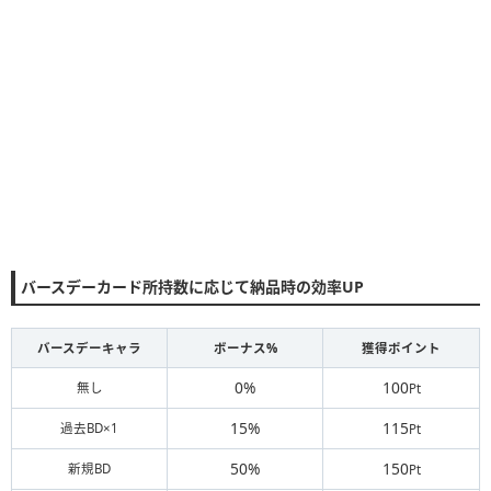
バースデーカード所持数に応じて納品時の効率UP
バースデーキャラ
ボーナス%
獲得ポイント
0%
100
無し
Pt
15%
115
過去BD×1
Pt
50%
150
新規BD
Pt