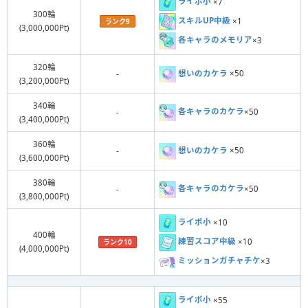
ライボ小
×7
300輪
スキルUP中級
×1
ランク9
(3,000,000Pt)
各キャラのメモリア
×3
320輪
想いのカケラ
×50
-
(3,200,000Pt)
340輪
各キャラのカケラ
×50
-
(3,400,000Pt)
360輪
想いのカケラ
×50
-
(3,600,000Pt)
380輪
各キャラのカケラ
×50
-
(3,800,000Pt)
ライボ小
×10
400輪
練習スコア中級
×10
ランク10
(4,000,000Pt)
ミッションガチャチケ
×3
ライボ小
×55