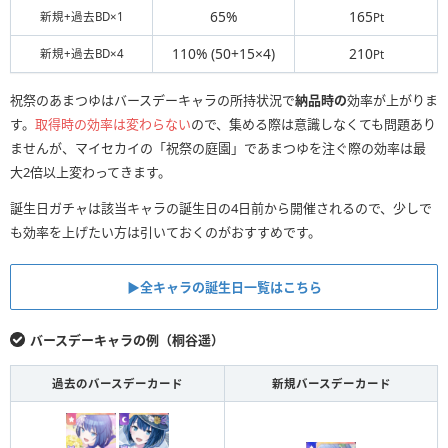
65%
165
新規+過去BD×1
Pt
110% (50+15×4)
210
新規+過去BD×4
Pt
祝祭のあまつゆはバースデーキャラの所持状況で
納品時の
効率が上がりま
す。
取得時の効率は変わらない
ので、集める際は意識しなくても問題あり
ませんが、マイセカイの「祝祭の庭園」であまつゆを注ぐ際の効率は最
大2倍以上変わってきます。
誕生日ガチャは該当キャラの誕生日の4日前から開催されるので、少しで
も効率を上げたい方は引いておくのがおすすめです。
▶︎全キャラの誕生日一覧はこちら
バースデーキャラの例（桐谷遥）
過去のバースデーカード
新規バースデーカード