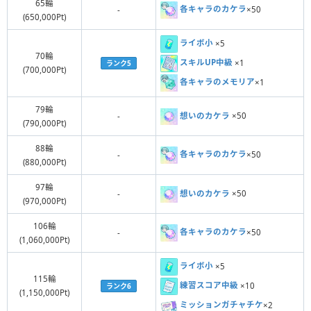
65輪
各キャラのカケラ
×50
-
(650,000Pt)
ライボ小
×5
70輪
スキルUP中級
×1
ランク5
(700,000Pt)
各キャラのメモリア
×1
79輪
想いのカケラ
×50
-
(790,000Pt)
88輪
各キャラのカケラ
×50
-
(880,000Pt)
97輪
想いのカケラ
×50
-
(970,000Pt)
106輪
各キャラのカケラ
×50
-
(1,060,000Pt)
ライボ小
×5
115輪
練習スコア中級
×10
ランク6
(1,150,000Pt)
ミッションガチャチケ
×2