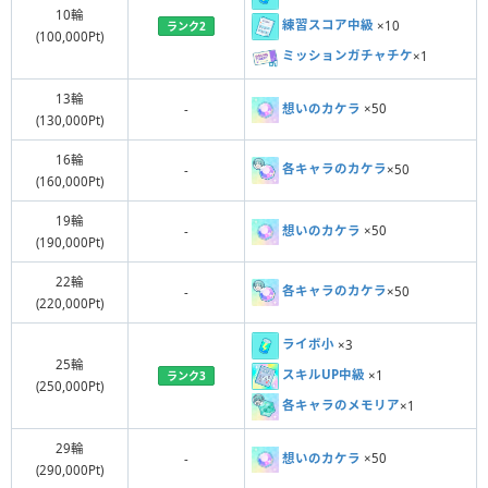
10輪
練習スコア中級
×10
ランク2
(100,000Pt)
花
ミッションガチャチケ
×1
13輪
想いのカケラ
×50
-
(130,000Pt)
赤
16輪
各キャラのカケラ
×50
-
(160,000Pt)
豪華な花
19輪
想いのカケラ
×50
-
(190,000Pt)
22輪
各キャラのカケラ
×50
-
(220,000Pt)
ライボ小
×3
25輪
スキルUP中級
×1
ランク3
(250,000Pt)
各キャラのメモリア
×1
29輪
想いのカケラ
×50
-
(290,000Pt)