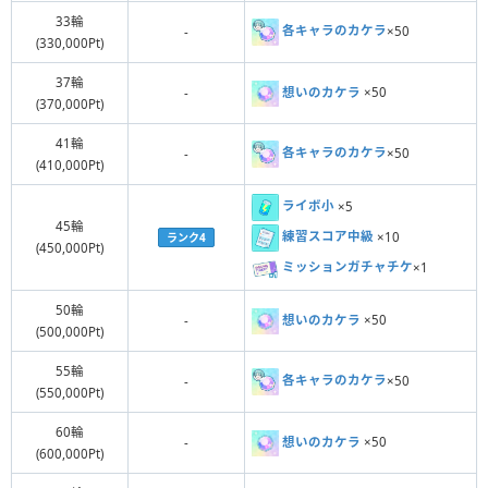
33輪
各キャラのカケラ
×50
-
(330,000Pt)
37輪
想いのカケラ
×50
-
(370,000Pt)
41輪
各キャラのカケラ
×50
-
(410,000Pt)
ライボ小
×5
45輪
練習スコア中級
×10
ランク4
(450,000Pt)
ミッションガチャチケ
×1
50輪
想いのカケラ
×50
-
(500,000Pt)
55輪
各キャラのカケラ
×50
-
(550,000Pt)
60輪
想いのカケラ
×50
-
(600,000Pt)