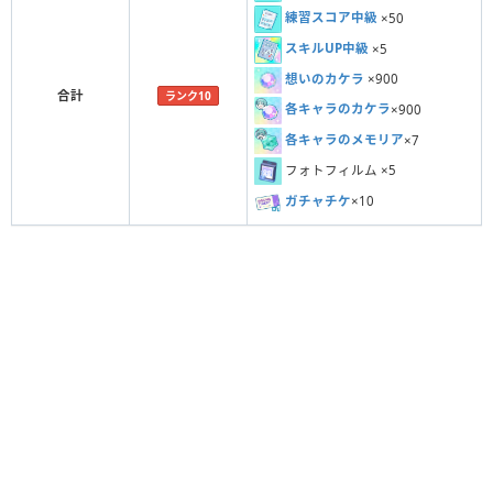
練習スコア中級
×50
スキルUP中級
×5
想いのカケラ
×900
合計
ランク10
各キャラのカケラ
×900
各キャラのメモリア
×7
フォトフィルム ×5
ガチャチケ
×10