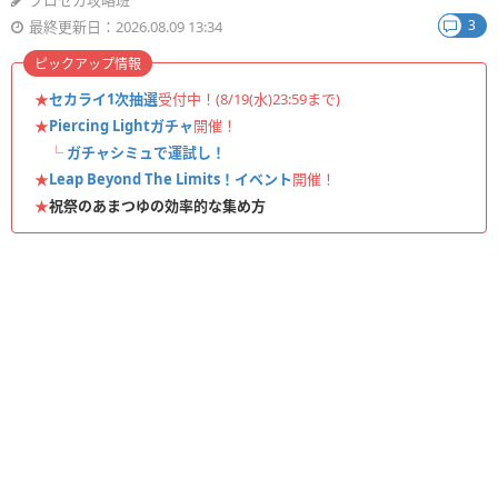
プロセカ攻略班
3
最終更新日：2026.08.09 13:34
ピックアップ情報
★
セカライ1次抽選
受付中！(8/19(水)23:59まで)
★
Piercing Lightガチャ
開催！
└
ガチャシミュで運試し！
★
Leap Beyond The Limits！イベント
開催！
★
祝祭のあまつゆの効率的な集め方