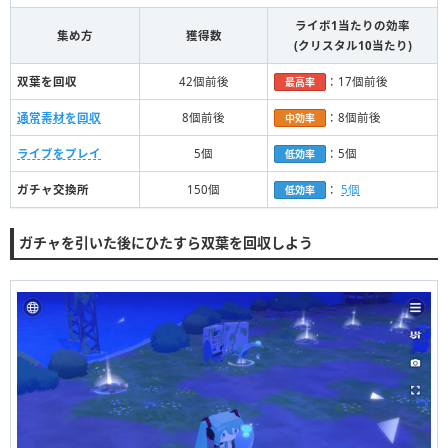
ライボ1当たりの効率
集め方
獲得数
(クリスタル10当たり)
双葉を回収
42個前後
：17個前後
最高率
通常素材を回収
8個前後
：8個前後
中効率
ライブをプレイ
5個
：5個
低効率
ガチャ交換所
150個
：
5個
低効率
ガチャを引いた後にひたすら双葉を回収しよう