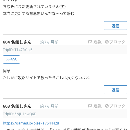
ちなみにまだ更新されていません(笑)
本当に更新する意思無いんだな～って感じ
返信
604
名無しさん
約7ヶ月前
通報
ブロック
TripID: T147RYloJ6
>>603
同意
たしかに攻略サイトで放ったらかしは良くないよね
返信
603
名無しさん
約7ヶ月前
通報
ブロック
TripID: 5NJH1ewQ6E
https://game8.jp/pjsekai/544428