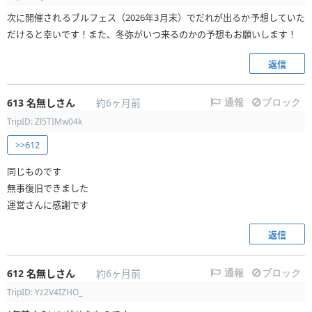
次に開催されるブルフェス（2026年3月末）でだれが出るか予想していた
だけると幸いです！また、冬弥がいつ来るのかの予想もお願いします！
返信
613
名無しさん
約6ヶ月前
通報
ブロック
TripID: Zl5TIMw04k
>>612
同じものです
無事復旧できました
運営さんに感謝です
返信
612
名無しさん
約6ヶ月前
通報
ブロック
TripID: Yz2V4IZHO_