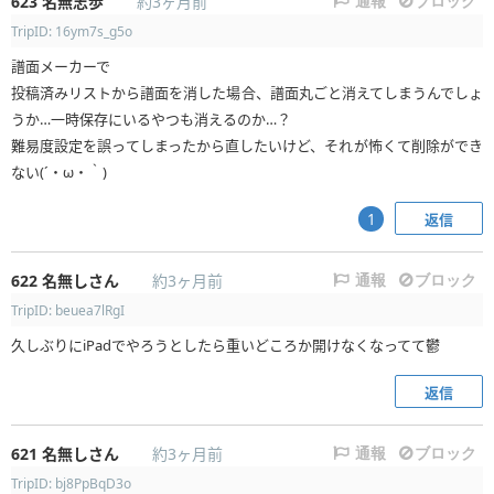
623
名無志歩
約3ヶ月前
通報
ブロック
TripID: 16ym7s_g5o
譜面メーカーで
投稿済みリストから譜面を消した場合、譜面丸ごと消えてしまうんでしょ
うか…一時保存にいるやつも消えるのか…？
難易度設定を誤ってしまったから直したいけど、それが怖くて削除ができ
ない(´・ω・｀)
返信
1
622
名無しさん
約3ヶ月前
通報
ブロック
TripID: beuea7lRgI
久しぶりにiPadでやろうとしたら重いどころか開けなくなってて鬱
返信
621
名無しさん
約3ヶ月前
通報
ブロック
TripID: bj8PpBqD3o