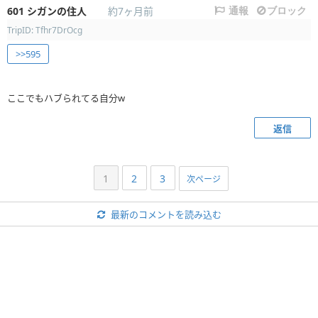
601
シガンの住人
約7ヶ月前
通報
ブロック
TripID: Tfhr7DrOcg
>>595
ここでもハブられてる自分w
返信
1
2
3
次ページ
最新のコメントを読み込む