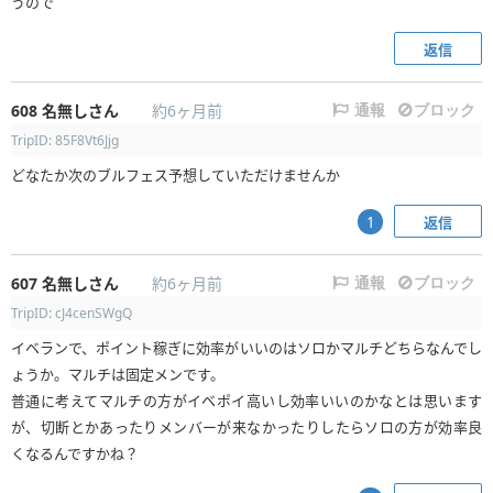
うので
返信
608
名無しさん
約6ヶ月前
通報
ブロック
TripID: 85F8Vt6Jjg
どなたか次のブルフェス予想していただけませんか
返信
1
607
名無しさん
約6ヶ月前
通報
ブロック
TripID: cJ4cenSWgQ
イベランで、ポイント稼ぎに効率がいいのはソロかマルチどちらなんでし
ょうか。マルチは固定メンです。
普通に考えてマルチの方がイベポイ高いし効率いいのかなとは思います
が、切断とかあったりメンバーが来なかったりしたらソロの方が効率良
くなるんですかね？