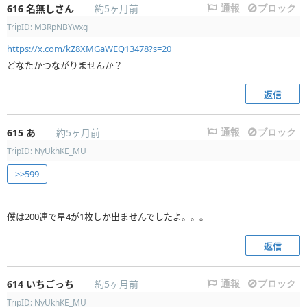
616
名無しさん
約5ヶ月前
通報
ブロック
TripID: M3RpNBYwxg
https://x.com/kZ8XMGaWEQ13478?s=20
どなたかつながりませんか？
返信
615
あ
約5ヶ月前
通報
ブロック
TripID: NyUkhKE_MU
>>599
僕は200連で星4が1枚しか出ませんでしたよ。。。
返信
614
いちごっち
約5ヶ月前
通報
ブロック
TripID: NyUkhKE_MU