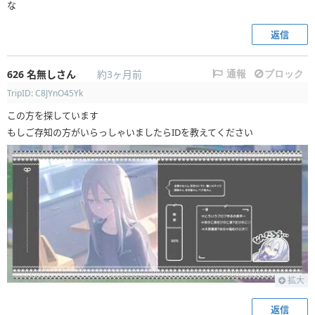
な
返信
626
名無しさん
約3ヶ月前
通報
ブロック
TripID: C8JYnO45Yk
この方を探しています
もしご存知の方がいらっしゃいましたらIDを教えてください
拡大
返信