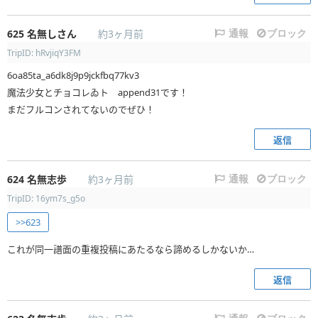
625
名無しさん
約3ヶ月前
通報
ブロック
TripID: hRvjiqY3FM
6oa85ta_a6dk8j9p9jckfbq77kv3
魔法少女とチョコレゐト append31です！
まだフルコンされてないのでぜひ！
返信
624
名無志歩
約3ヶ月前
通報
ブロック
TripID: 16ym7s_g5o
>>623
これが同一譜面の重複投稿にあたるなら諦めるしかないか…
返信