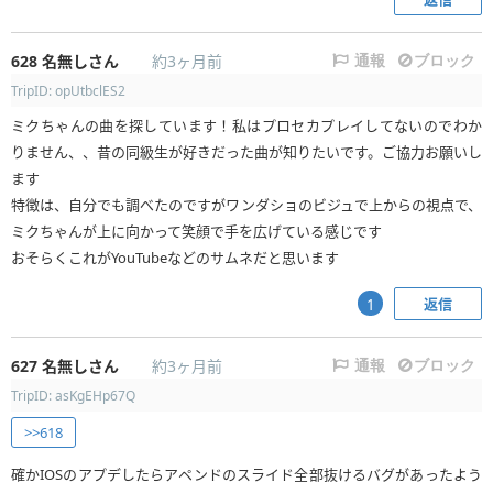
628
名無しさん
約3ヶ月前
通報
ブロック
TripID: opUtbclES2
ミクちゃんの曲を探しています！私はプロセカプレイしてないのでわか
りません、、昔の同級生が好きだった曲が知りたいです。ご協力お願いし
ます
特徴は、自分でも調べたのですがワンダショのビジュで上からの視点で、
ミクちゃんが上に向かって笑顔で手を広げている感じです
おそらくこれがYouTubeなどのサムネだと思います
返信
1
627
名無しさん
約3ヶ月前
通報
ブロック
TripID: asKgEHp67Q
>>618
確かIOSのアプデしたらアペンドのスライド全部抜けるバグがあったよう