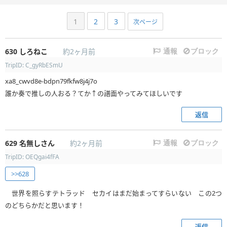
1
2
3
次ページ
630
しろねこ
約2ヶ月前
通報
ブロック
TripID: C_gyRbESmU
xa8_cwvd8e-bdpn79fkfw8j4j7o
誰か奏で推しの人おる？てか↑の譜面やってみてほしいです
返信
629
名無しさん
約2ヶ月前
通報
ブロック
TripID: OEQgai4fFA
>>628
世界を照らすテトラッド セカイはまだ始まってすらいない この2つ
のどちらかだと思います！
返信