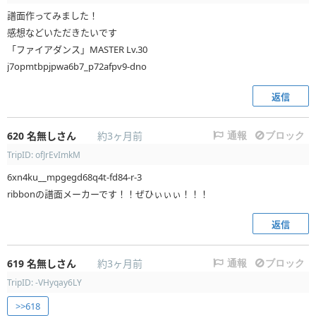
譜面作ってみました！
感想などいただきたいです
「ファイアダンス」MASTER Lv.30
j7opmtbpjpwa6b7_p72afpv9-dno
返信
620
名無しさん
約3ヶ月前
通報
ブロック
TripID: ofJrEvImkM
6xn4ku__mpgegd68q4t-fd84-r-3
ribbonの譜面メーカーです！！ぜひぃぃぃ！！！
返信
619
名無しさん
約3ヶ月前
通報
ブロック
TripID: -VHyqay6LY
>>618