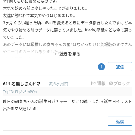
1年前くらいに始めたものです。
本気で始める前に少しやったことがありました。
友達に誘われて本気でやりはじめました。
3ヶ月くらい経った頃、iPadを変えるときにデータ移行したんですけど本
気でやり始める前のデータに戻っていました。iPadの壁紙なども全て戻っ
ていました。
あのデータには最推しの奏ちゃんの星4はなかったけど劇場版のミクさん
やニーゴのカードもありました。
続きを見る
データ復元を知ったのはつい最近のことです。
新しいデータで奏ちゃんの星4がきたから吹っ切れたと思っていたのです
返信
1
が吹っ切れませんでした。
でも1年もログインしていないのでデータは削除されているかもしれませ
611
名無しさんﾃﾞｽ!
約6ヶ月前
通報
ブロック
ん。
TripID: EbjAv6mPQo
あのとき知っていたらと思ってしまいます。
昨日の朝奏ちゃんの誕生日ガチャ一回だけ10連回したら誕生日イラスト
一応運営にデータ復元をお願いするつもりです。
出た!!!マジ嬉しい!!!
返信