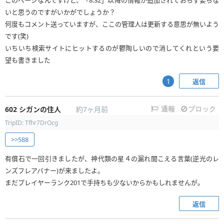
このページなんですけど、「8.32」以降の情報が追加されておらず要らな
いと思うのですがいかがでしょうか？
何度もコメント送っていますが、ここの管理人は更新する意思が無いよう
です(笑)
いちいち検索サイトにヒットするのが鬱陶しいので消してくれという要
望も書きました
返信
1
602
シガンの住人
約7ヶ月前
通報
ブロック
TripID: Tfhr7DrOcg
>>588
有償石で一回引きましたが、神代類の星４の漏れ聞こえる言葉(逆光のレ
ンズフレアバナー)が来ましたよ。
まだプレイヤーランク201で手持ちも少ないからかもしれませんが。
返信