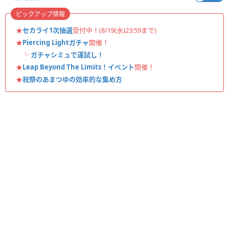
ピックアップ情報
★
セカライ1次抽選
受付中！(8/19(水)23:59まで)
★
Piercing Lightガチャ
開催！
└
ガチャシミュで運試し！
★
Leap Beyond The Limits！イベント
開催！
★
祝祭のあまつゆの効率的な集め方