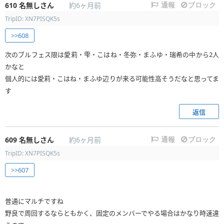
610
名無しさん
約6ヶ月前
通報
ブロック
TripID: XN7PISQK5s
>>608
次のブルフェス限は愛莉・雫・こはね・冬弥・まふゆ・瑞希の中から2人
かなと
個人的には愛莉・こはね・まふゆ辺りが来る可能性高そうだなと思ってま
す
返信
609
名無しさん
約6ヶ月前
通報
ブロック
TripID: XN7PISQK5s
>>607
普通にマルチですね
野良で周回するならともかく、固定のメンバーでやる場合はかなり時速違