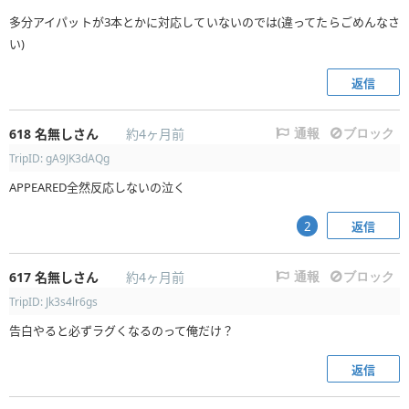
多分アイパットが3本とかに対応していないのでは(違ってたらごめんなさ
い)
返信
618
名無しさん
約4ヶ月前
通報
ブロック
TripID: gA9JK3dAQg
APPEARED全然反応しないの泣く
返信
2
617
名無しさん
約4ヶ月前
通報
ブロック
TripID: Jk3s4lr6gs
告白やると必ずラグくなるのって俺だけ？
返信