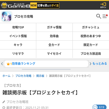
プロセカ攻略
攻略TOP
ガチャ情報
ガチャシミュ
イベント情報
効率曲
祝祭のあまつゆ
キャラ
全カード
限定カード
リセマラ
マイセカイ
プロセカ放送局
効率曲ランキング
もっとみる
天馬咲希
1
2
ホーム
プロセカ攻略
掲示板
雑談掲示板【プロジェクトセカイ】
【プロセカ】
雑談掲示板【プロジェクトセカイ】
プロセカ攻略班
619
最終更新日：2025.11.21 05:31