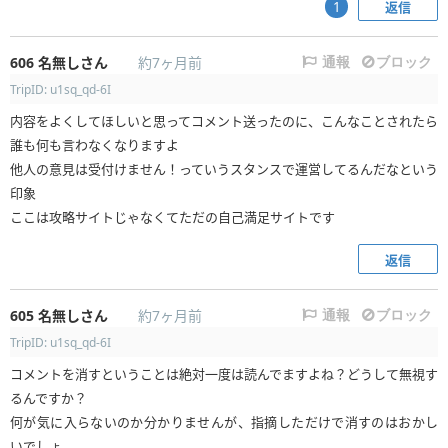
返信
1
606
名無しさん
約7ヶ月前
通報
ブロック
TripID: u1sq_qd-6I
内容をよくしてほしいと思ってコメント送ったのに、こんなことされたら
誰も何も言わなくなりますよ
他人の意見は受付けません！っていうスタンスで運営してるんだなという
印象
ここは攻略サイトじゃなくてただの自己満足サイトです
返信
605
名無しさん
約7ヶ月前
通報
ブロック
TripID: u1sq_qd-6I
コメントを消すということは絶対一度は読んでますよね？どうして無視す
るんですか？
何が気に入らないのか分かりませんが、指摘しただけで消すのはおかし
いでしょ