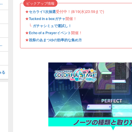
語らい］KAITOの衣装とスキル
ピックアップ情報
★
受付中！(8/19(水)23:59まで)
セカライ1次抽選
★
開催！
Tucked in a boxガチャ
└
ガチャシミュで運試し！
★
開催！
Echo of a Prayerイベント
★
祝祭のあまつゆの効率的な集め方
の効率的な集め方と使い道
みる