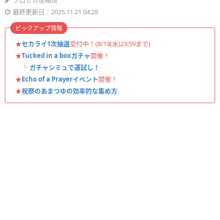
プロセカ攻略班
最終更新日：2025.11.21 04:28
ピックアップ情報
★
セカライ1次抽選
受付中！(8/19(水)23:59まで)
★
Tucked in a boxガチャ
開催！
└
ガチャシミュで運試し！
★
Echo of a Prayerイベント
開催！
★
祝祭のあまつゆの効率的な集め方