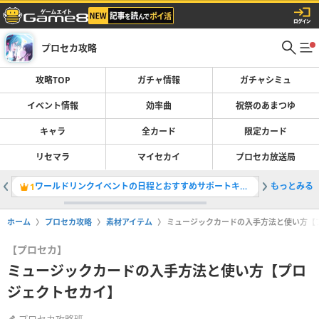
プロセカ攻略
攻略TOP
ガチャ情報
ガチャシミュ
イベント情報
効率曲
祝祭のあまつゆ
キャラ
全カード
限定カード
リセマラ
マイセカイ
プロセカ放送局
ワールドリンクイベントの日程とおすすめサポートキャラ
もっとみる
バーチャ
1
2
ホーム
プロセカ攻略
素材アイテム
ミュージックカードの入手方法と使い方【
【プロセカ】
ミュージックカードの入手方法と使い方【プロ
ジェクトセカイ】