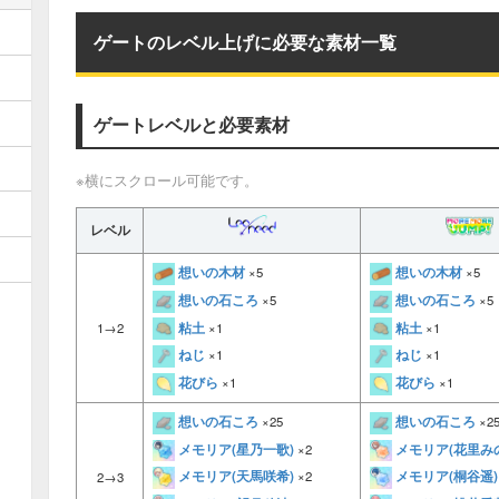
ゲートのレベル上げに必要な素材一覧
ゲートレベルと必要素材
※横にスクロール可能です。
レベル
想いの木材
想いの木材
×5
×5
想いの石ころ
想いの石ころ
×5
×5
粘土
粘土
×1
×1
1→2
ねじ
ねじ
×1
×1
花びら
花びら
×1
×1
想いの石ころ
想いの石ころ
×25
×2
メモリア(星乃一歌)
メモリア(花里み
×2
メモリア(天馬咲希)
メモリア(桐谷遥)
×2
2→3