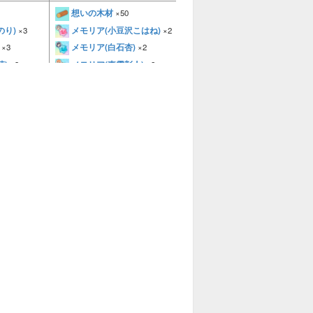
想いの木材
想いの木材
×50
×50
のり)
メモリア(小豆沢こはね)
メモリア(天馬司)
×3
×2
×3
メモリア(鳳えむ)
メモリア(白石杏)
×3
×3
×2
メモリア(草薙寧々)
莉)
メモリア(東雲彰人)
×3
×3
×2
メモリア(神代類)
×3
雫)
メモリア(青柳冬弥)
×3
×2
釘
釘
×10
×10
モーター
モーター
×10
×10
電池
電池
×10
×10
ライト
ライト
×10
×10
電子基盤
電子基盤
×10
×10
おもたい木材
おもたい木材
5
×25
×25
かるい木材
かるい木材
×25
×25
メモリア(初音ミク)
ベタベタの樹液
25
×2
×25
メモリア(鏡音レン)
ク)
メモリア(初音ミク)
×2
×3
×3
メモリア(MEIKO)
ン)
メモリア(KAITO)
×2
×3
×3
ツ
きらきらクォーツ
きらきらクォーツ
×25
×25
×25
夕桐
夕桐
×3
×3