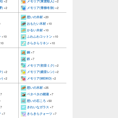
莉)
メモリア(東雲彰人)
メモリア(草薙寧々)
×2
×2
×2
メモリア(神代類)
雫)
メモリア(青柳冬弥)
×2
×2
×2
想いの木材
想いの木材
×20
×20
おもたい木材
おもたい木材
0
×10
×10
かるい木材
かるい木材
×10
×10
ン
ふわふわコットン
ふわふわコットン
×10
×10
×10
さらさらリネン
さらさらリネン
10
×10
×10
銅
銅
×7
×7
鉄
鉄
×7
×7
メモリア(初音ミク)
粘土
×2
×7
メモリア(鏡音レン)
ク)
メモリア(初音ミク)
×2
×2
×2
メモリア(KAITO)
メモリア(MEIKO)
ン)
×2
×2
×2
想いの木材
想いの木材
×25
×25
ベタベタの樹液
ベタベタの樹液
7
×7
×7
想いの石ころ
想いの石ころ
0
×50
×50
きれいなガラス
きれいなガラス
7
×7
×7
ツ
きらきらクォーツ
きらきらクォーツ
×7
×7
×7