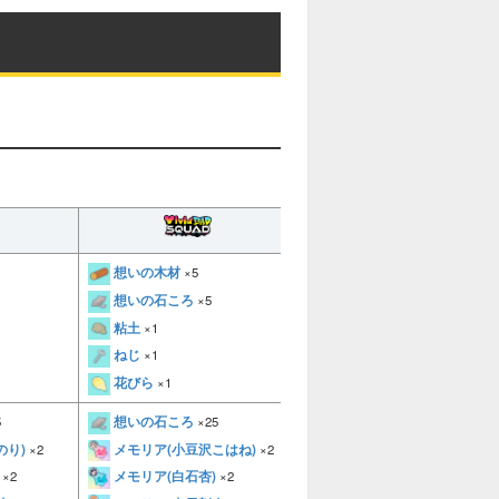
想いの木材
想いの木材
×5
×5
想いの石ころ
想いの石ころ
×5
×5
粘土
粘土
×1
×1
ねじ
ねじ
×1
×1
花びら
花びら
×1
×1
想いの石ころ
5
×25
想いの石ころ
×25
のり)
メモリア(小豆沢こはね)
×2
×2
メモリア(天馬司)
×2
メモリア(白石杏)
メモリア(鳳えむ)
×2
×2
×2