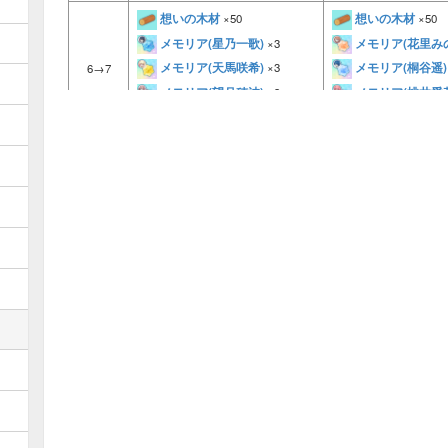
想いの木材
想いの木材
×50
×50
メモリア(星乃一歌)
メモリア(花里み
×3
メモリア(天馬咲希)
メモリア(桐谷遥)
×3
6→7
メモリア(望月穂波)
メモリア(桃井愛
×3
メモリア(日野森志歩)
メモリア(日野森
×3
釘
釘
×10
×10
モーター
モーター
×10
×10
電池
電池
×10
×10
7→8
ライト
ライト
×10
×10
電子基盤
電子基盤
×10
×10
おもたい木材
おもたい木材
×25
×2
かるい木材
かるい木材
×25
×25
ベタベタの樹液
ベタベタの樹液
×25
×
8→9
メモリア(初音ミク)
メモリア(初音ミ
×3
メモリア(巡音ルカ)
メモリア(鏡音リ
×3
きらきらクォーツ
きらきらクォー
×25
夕桐
夕桐
×3
×3