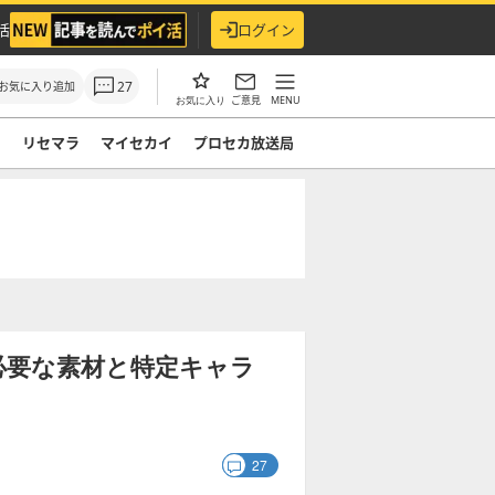
活
ログイン
27
お気に入り追加
ご意見
MENU
お気に入り
ド
リセマラ
マイセカイ
プロセカ放送局
必要な素材と特定キャラ
】
27