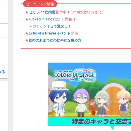
キャラ一覧と次のキャラ予想
ピックアップ情報
★
受付中！(8/19(水)23:59まで)
セカライ1次抽選
★
開催！
Tucked in a boxガチャ
└
ガチャシミュで運試し！
★
開催！
Echo of a Prayerイベント
★
祝祭のあまつゆの効率的な集め方
みる