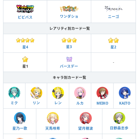
ワンダショ
ニーゴ
ビビバス
レアリティ別カード一覧
星3
星2
星4
-
星1
バースデー
キャラ別カード一覧
ミク
リン
レン
ルカ
MEIKO
KAITO
日野森志歩
星乃一歌
天馬咲希
望月穂波