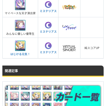
ミステリアス
マイペースな天才演出家
ミステリアス
みんなに優しい優等生
純スコアUP
ミステリアス
はじける元気！
関連記事