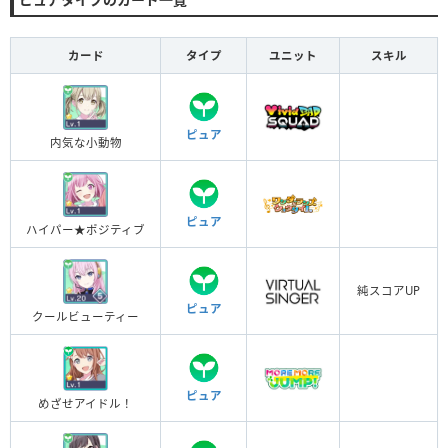
カード
タイプ
ユニット
スキル
ピュア
内気な小動物
ピュア
ハイパー★ポジティブ
純スコアUP
ピュア
クールビューティー
ピュア
めざせアイドル！