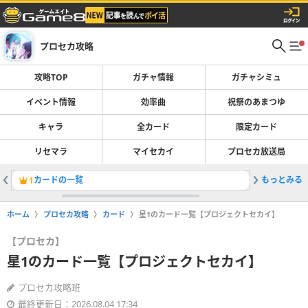
プロセカ攻略
攻略TOP
ガチャ情報
ガチャシミュ
イベント情報
効率曲
祝祭のあまつゆ
キャラ
全カード
限定カード
リセマラ
マイセカイ
プロセカ放送局
カードの一覧
もっとみる
暁山瑞希
1
2
ホーム
プロセカ攻略
カード
星1のカード一覧【プロジェクトセカイ】
【プロセカ】
星1のカード一覧【プロジェクトセカイ】
プロセカ攻略班
最終更新日：2026.08.04 17:34