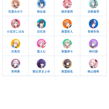
花里みのり
桐谷遥
桃井愛莉
日野森雫
小豆沢こはね
白石杏
東雲彰人
青柳冬弥
天馬司
鳳えむ
草薙寧々
神代類
宵崎奏
朝比奈まふゆ
東雲絵名
暁山瑞希