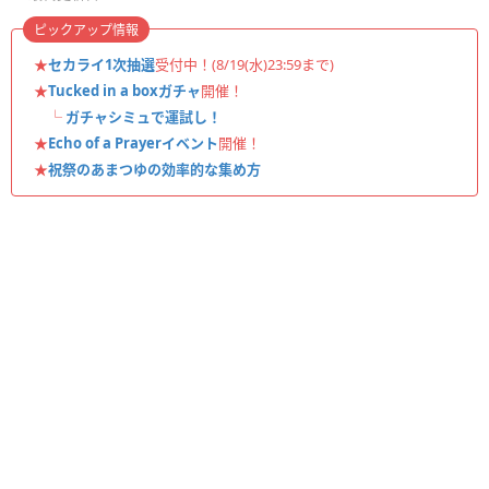
ピックアップ情報
★
セカライ1次抽選
受付中！(8/19(水)23:59まで)
★
Tucked in a boxガチャ
開催！
└
ガチャシミュで運試し！
★
Echo of a Prayerイベント
開催！
★
祝祭のあまつゆの効率的な集め方