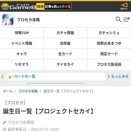
プロセカ攻略
攻略TOP
ガチャ情報
ガチャシミュ
イベント情報
効率曲
祝祭のあまつゆ
キャラ
全カード
限定カード
リセマラ
マイセカイ
プロセカ放送局
カードの一覧
もっとみる
マイセカ
1
2
ホーム
プロセカ攻略
誕生日一覧【プロジェクトセカイ】
【プロセカ】
誕生日一覧【プロジェクトセカイ】
プロセカ攻略班
最終更新日：2026.07.31 14:35