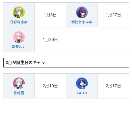
1月8日
1月27日
日野森志歩
朝比奈まふゆ
1月30日
巡音ルカ
2月が誕生日のキャラ
2月10日
2月17日
宵崎奏
KAITO