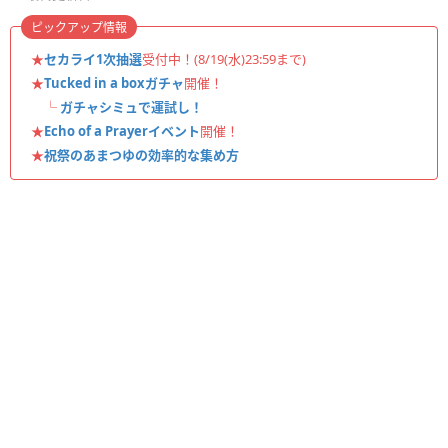
ピックアップ情報
★
セカライ1次抽選
受付中！(8/19(水)23:59まで)
★
Tucked in a boxガチャ
開催！
└
ガチャシミュで運試し！
★
Echo of a Prayerイベント
開催！
★
祝祭のあまつゆの効率的な集め方