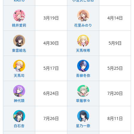
KAITO
小豆沢こはね
3月19日
4月14日
桃井愛莉
花里みのり
4月30日
5月9日
東雲絵名
天馬咲希
5月17日
5月25日
天馬司
青柳冬弥
6月24日
7月20日
神代類
草薙寧々
7月26日
8月11日
白石杏
星乃一歌