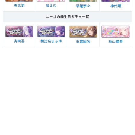
天馬司
鳳えむ
草薙寧々
神代類
ニーゴの誕生日ガチャ一覧
宵崎奏
朝比奈まふゆ
東雲絵名
暁山瑞希