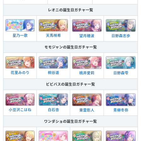
レオニの誕生日ガチャ一覧
星乃一歌
天馬咲希
望月穂波
日野森志歩
モモジャンの誕生日ガチャ一覧
花里みのり
桐谷遥
桃井愛莉
日野森雫
ビビバスの誕生日ガチャ一覧
小豆沢こはね
白石杏
東雲彰人
青柳冬弥
ワンダショの誕生日ガチャ一覧