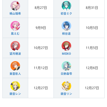
8月27日
8月31日
暁山瑞希
初音ミク
9月9日
10月5日
鳳えむ
桐谷遥
10月27日
11月5日
望月穂波
MEIKO
11月12日
12月6日
東雲彰人
日野森雫
12月27日
12月27日
鏡音レン
鏡音リン