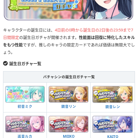
キャラクターの誕生日には、
4日前の0時から誕生日の2日後の23:59まで7
日間限定
の誕生日ガチャが開催されます。
性能面は回復に特化したスキル
をもつ性能
ですが、推しのキャラの限定カードであれば価値は無限大でし
ょう。
誕生日ガチャ一覧
バチャシンの誕生日ガチャ一覧
初音ミク
鏡音リン
鏡音レン
巡音ルカ
MEIKO
KAITO