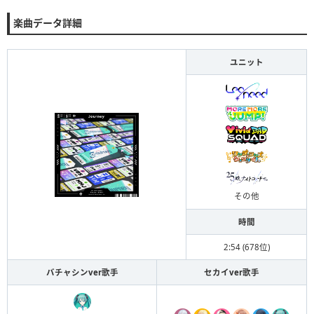
楽曲データ詳細
ユニット
その他
時間
2:54 (678位)
バチャシンver歌手
セカイver歌手