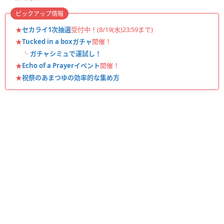
ピックアップ情報
★
セカライ1次抽選
受付中！(8/19(水)23:59まで)
★
Tucked in a boxガチャ
開催！
└
ガチャシミュで運試し！
★
Echo of a Prayerイベント
開催！
★
祝祭のあまつゆの効率的な集め方