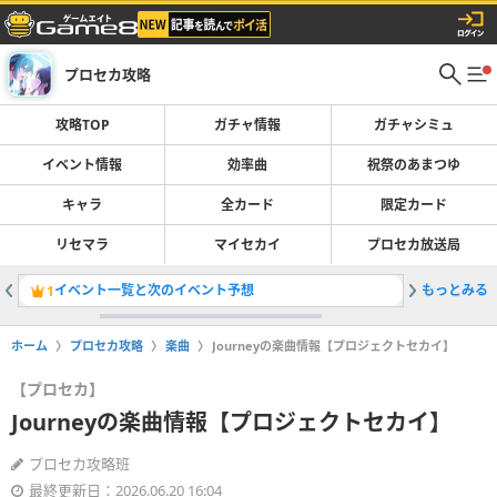
プロセカ攻略
攻略TOP
ガチャ情報
ガチャシミュ
イベント情報
効率曲
祝祭のあまつゆ
キャラ
全カード
限定カード
リセマラ
マイセカイ
プロセカ放送局
イベント一覧と次のイベント予想
もっとみる
効率曲ラ
1
2
ホーム
プロセカ攻略
楽曲
Journeyの楽曲情報【プロジェクトセカイ】
【プロセカ】
Journeyの楽曲情報【プロジェクトセカイ】
プロセカ攻略班
最終更新日：2026.06.20 16:04