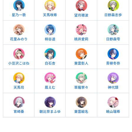
日野森志歩
星乃一歌
天馬咲希
望月穂波
花里みのり
桐谷遥
桃井愛莉
日野森雫
小豆沢こはね
白石杏
東雲彰人
青柳冬弥
天馬司
鳳えむ
草薙寧々
神代類
宵崎奏
朝比奈まふゆ
東雲絵名
暁山瑞希