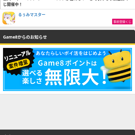
じ開催中！
るぅみマスター
事前登録くじ
Game8からのお知らせ