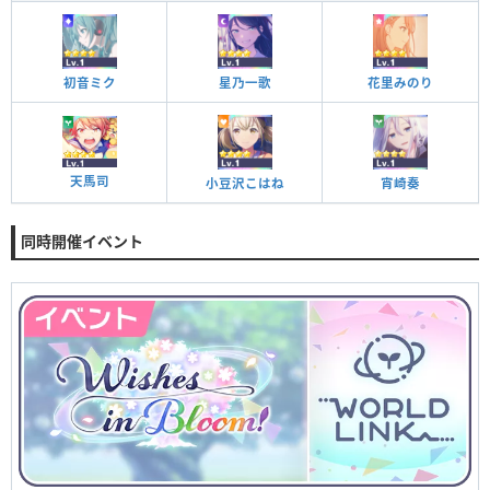
初音ミク
星乃一歌
花里みのり
天馬司
小豆沢こはね
宵崎奏
同時開催イベント