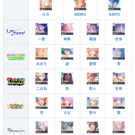
ルカ
MEIKO
KAITO
一歌
咲希
穂波
志歩
みのり
遥
愛莉
雫
こはね
杏
彰人
冬弥
司
えむ
寧々
類