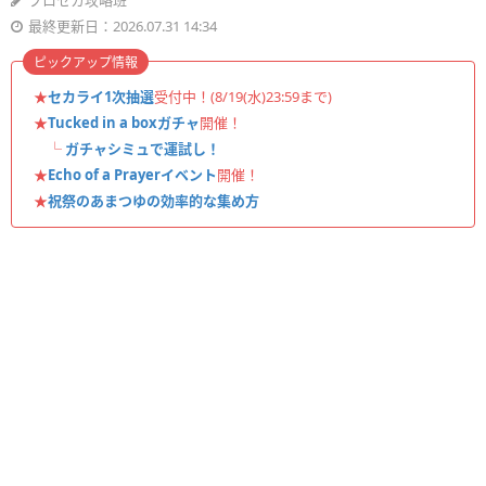
プロセカ攻略班
最終更新日：2026.07.31 14:34
ピックアップ情報
★
セカライ1次抽選
受付中！(8/19(水)23:59まで)
★
Tucked in a boxガチャ
開催！
└
ガチャシミュで運試し！
★
Echo of a Prayerイベント
開催！
★
祝祭のあまつゆの効率的な集め方