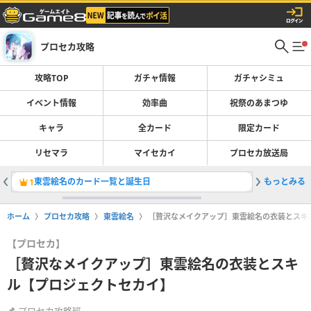
プロセカ攻略
攻略TOP
ガチャ情報
ガチャシミュ
イベント情報
効率曲
祝祭のあまつゆ
キャラ
全カード
限定カード
リセマラ
マイセカイ
プロセカ放送局
東雲絵名のカード一覧と誕生日
もっとみる
東雲彰人
1
2
ホーム
プロセカ攻略
東雲絵名
［贅沢なメイクアップ］東雲絵名の衣装とスキ
【プロセカ】
［贅沢なメイクアップ］東雲絵名の衣装とスキ
ル【プロジェクトセカイ】