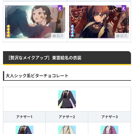
拡大
拡大
［贅沢なメイクアップ］東雲絵名の衣装
大人シック系ビターチョコレート
アナザー1
アナザー2
アナザー3