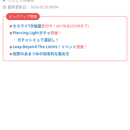
プロセカ攻略班
最終更新日：2026.02.20 09:04
ピックアップ情報
★
セカライ1次抽選
受付中！(8/19(水)23:59まで)
★
Piercing Lightガチャ
開催！
└
ガチャシミュで運試し！
★
Leap Beyond The Limits！イベント
開催！
★
祝祭のあまつゆの効率的な集め方