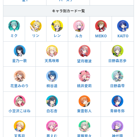
キャラ別カード一覧
ミク
リン
レン
ルカ
MEIKO
KAITO
日野森志歩
星乃一歌
天馬咲希
望月穂波
花里みのり
桐谷遥
桃井愛莉
日野森雫
小豆沢こはね
白石杏
東雲彰人
青柳冬弥
天馬司
鳳えむ
草薙寧々
神代類