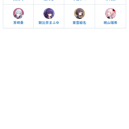
宵崎奏
朝比奈まふゆ
東雲絵名
暁山瑞希