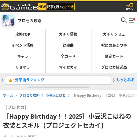
プロセカ攻略
攻略TOP
ガチャ情報
ガチャシミュ
イベント情報
効率曲
祝祭のあまつゆ
キャラ
全カード
限定カード
リセマラ
マイセカイ
プロセカ放送局
効率曲ランキング
もっとみる
アプリが
1
2
ホーム
プロセカ攻略
小豆沢こはね
［Happy Birthday！！2025］小
【プロセカ】
［Happy Birthday！！2025］小豆沢こはねの
衣装とスキル【プロジェクトセカイ】