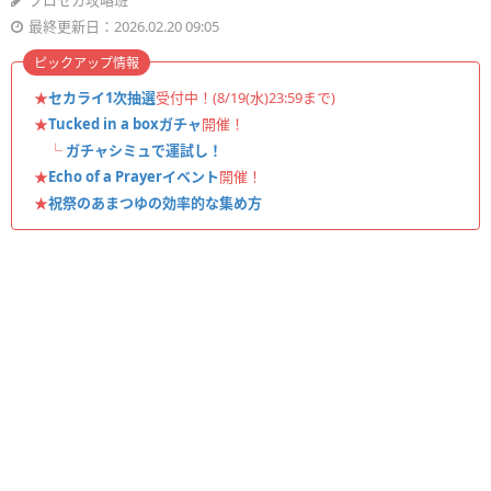
プロセカ攻略班
最終更新日：2026.02.20 09:05
ピックアップ情報
★
セカライ1次抽選
受付中！(8/19(水)23:59まで)
★
Tucked in a boxガチャ
開催！
└
ガチャシミュで運試し！
★
Echo of a Prayerイベント
開催！
★
祝祭のあまつゆの効率的な集め方