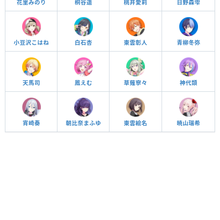
花里みのり
桐谷遥
桃井愛莉
日野森雫
小豆沢こはね
白石杏
東雲彰人
青柳冬弥
天馬司
鳳えむ
草薙寧々
神代類
宵崎奏
朝比奈まふゆ
東雲絵名
暁山瑞希