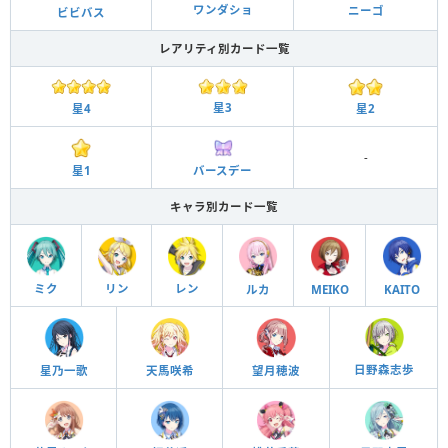
ワンダショ
ニーゴ
ビビバス
レアリティ別カード一覧
星3
星2
星4
-
星1
バースデー
キャラ別カード一覧
ミク
リン
レン
ルカ
MEIKO
KAITO
日野森志歩
星乃一歌
天馬咲希
望月穂波