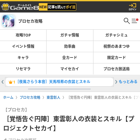
プロセカ攻略
攻略TOP
ガチャ情報
ガチャシミュ
イベント情報
効率曲
祝祭のあまつゆ
キャラ
全カード
限定カード
リセマラ
マイセカイ
プロセカ放送局
［夜風さらう本音］天馬咲希の衣装とスキル
もっとみる
楽曲一覧
1
2
ホーム
プロセカ攻略
東雲彰人
［覚悟告ぐ円陣］東雲彰人の衣装とスキル【プ
【プロセカ】
［覚悟告ぐ円陣］東雲彰人の衣装とスキル【プ
ロジェクトセカイ】