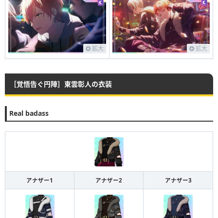
拡大
拡大
［覚悟告ぐ円陣］東雲彰人の衣装
Real badass
アナザー1
アナザー2
アナザー3