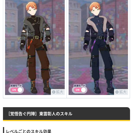
拡大
拡大
［覚悟告ぐ円陣］東雲彰人のスキル
レベルごとのスキル効果