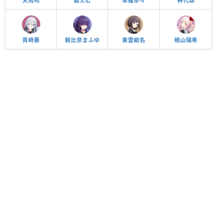
天馬司
鳳えむ
草薙寧々
神代類
宵崎奏
朝比奈まふゆ
東雲絵名
暁山瑞希