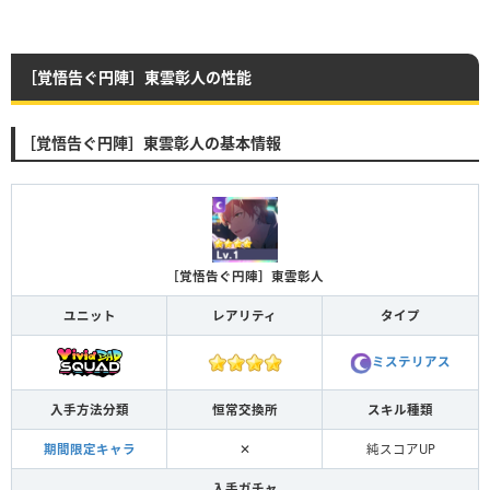
［覚悟告ぐ円陣］東雲彰人の性能
［覚悟告ぐ円陣］東雲彰人の基本情報
［覚悟告ぐ円陣］東雲彰人
ユニット
レアリティ
タイプ
ミステリアス
入手方法分類
恒常交換所
スキル種類
期間限定キャラ
✕
純スコアUP
入手ガチャ