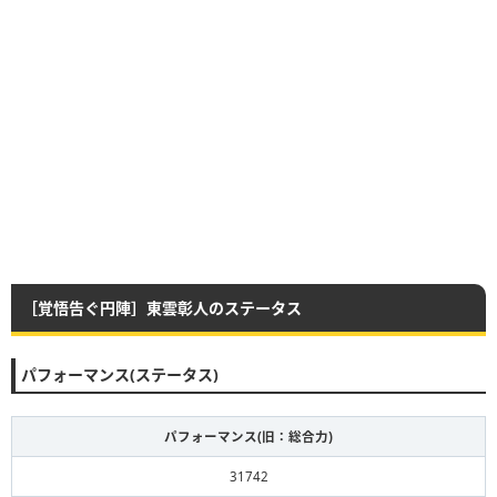
［覚悟告ぐ円陣］東雲彰人のステータス
パフォーマンス(ステータス)
パフォーマンス(旧：総合力)
31742