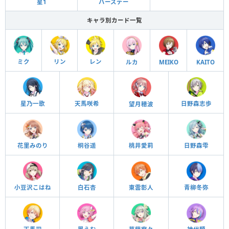
星1
バースデー
キャラ別カード一覧
ミク
リン
レン
ルカ
MEIKO
KAITO
日野森志歩
星乃一歌
天馬咲希
望月穂波
花里みのり
桐谷遥
桃井愛莉
日野森雫
小豆沢こはね
白石杏
東雲彰人
青柳冬弥