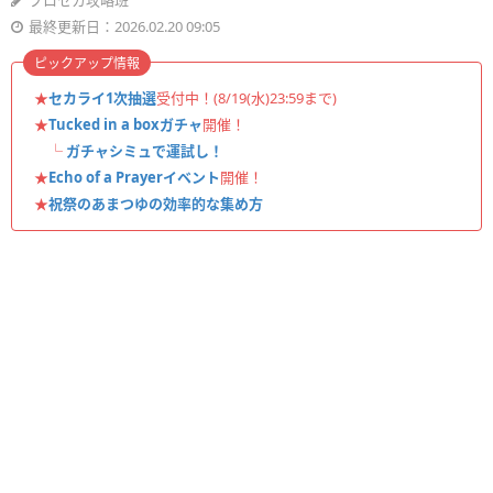
プロセカ攻略班
最終更新日：2026.02.20 09:05
ピックアップ情報
★
セカライ1次抽選
受付中！(8/19(水)23:59まで)
★
Tucked in a boxガチャ
開催！
└
ガチャシミュで運試し！
★
Echo of a Prayerイベント
開催！
★
祝祭のあまつゆの効率的な集め方