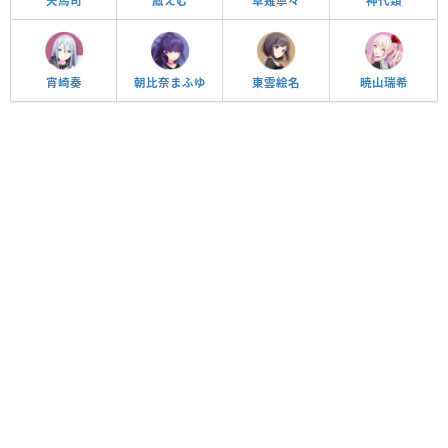
天馬司
鳳えむ
草薙寧々
神代類
宵崎奏
朝比奈まふゆ
東雲絵名
暁山瑞希