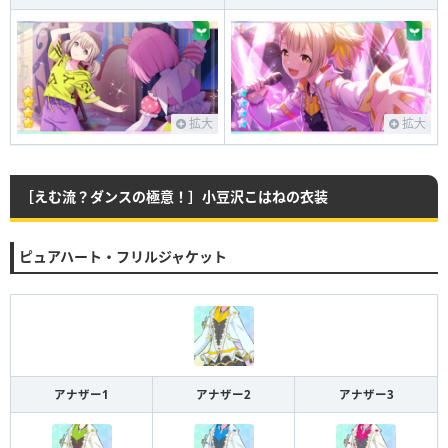
拡大
拡大
［えむ流？ダンスの極意！］小豆沢こはねの衣装
ピュアハート・フリルジャケット
アナザー1
アナザー2
アナザー3