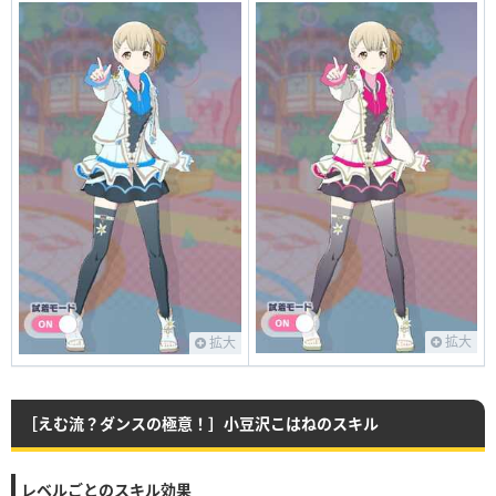
拡大
拡大
［えむ流？ダンスの極意！］小豆沢こはねのスキル
レベルごとのスキル効果