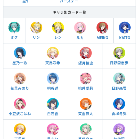
星1
バースデー
キャラ別カード一覧
ミク
リン
レン
ルカ
MEIKO
KAITO
日野森志歩
星乃一歌
天馬咲希
望月穂波
花里みのり
桐谷遥
桃井愛莉
日野森雫
小豆沢こはね
白石杏
東雲彰人
青柳冬弥