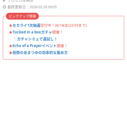
プロセカ攻略班
最終更新日：2026.02.20 09:05
ピックアップ情報
★
セカライ1次抽選
受付中！(8/19(水)23:59まで)
★
Tucked in a boxガチャ
開催！
└
ガチャシミュで運試し！
★
Echo of a Prayerイベント
開催！
★
祝祭のあまつゆの効率的な集め方