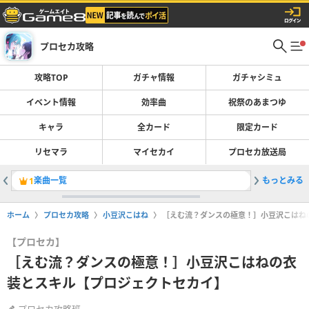
プロセカ攻略
攻略TOP
ガチャ情報
ガチャシミュ
イベント情報
効率曲
祝祭のあまつゆ
キャラ
全カード
限定カード
リセマラ
マイセカイ
プロセカ放送局
楽曲一覧
もっとみる
ブルフェ
1
2
ホーム
プロセカ攻略
小豆沢こはね
［えむ流？ダンスの極意！］小豆沢こはね
【プロセカ】
［えむ流？ダンスの極意！］小豆沢こはねの衣
装とスキル【プロジェクトセカイ】