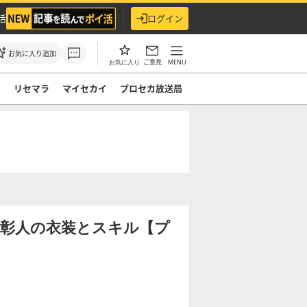
活
ログイン
お気に入り追加
ご意見
MENU
お気に入り
ド
リセマラ
マイセカイ
プロセカ放送局
雲彰人の衣装とスキル【プ