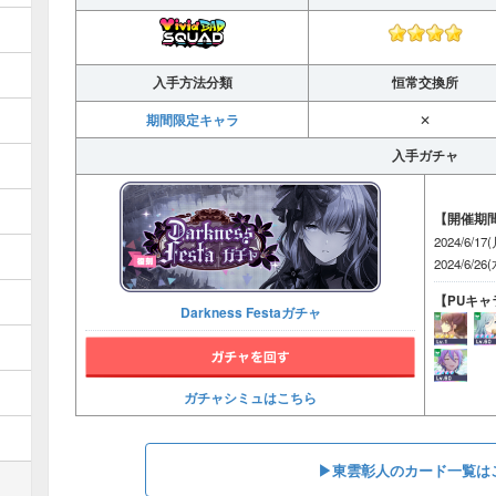
入手方法分類
恒常交換所
期間限定キャラ
✕
入手ガチャ
【開催期
2024/6/17
2024/6/26(
【PUキャ
Darkness Festaガチャ
ガチャシミュはこちら
▶︎東雲彰人のカード一覧は