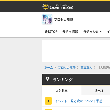
プロセカ攻略
攻略TOP
ガチャ情報
ガチャシミュ
イ
ホーム
プロセカ攻略
東雲彰人
［大歓声
ランキング
人気記事
掲示板
イベント一覧と次のイベント予想
1