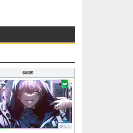
特訓後
拡大