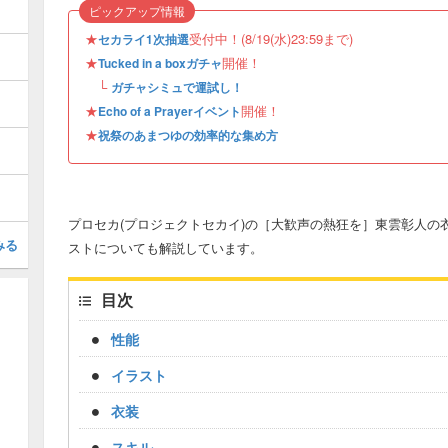
ピックアップ情報
★
受付中！(8/19(水)23:59まで)
セカライ1次抽選
★
開催！
Tucked in a boxガチャ
└
ガチャシミュで運試し！
★
開催！
Echo of a Prayerイベント
★
祝祭のあまつゆの効率的な集め方
プロセカ(プロジェクトセカイ)の［大歓声の熱狂を］東雲彰人の
みる
ストについても解説しています。
目次
性能
イラスト
衣装
スキル