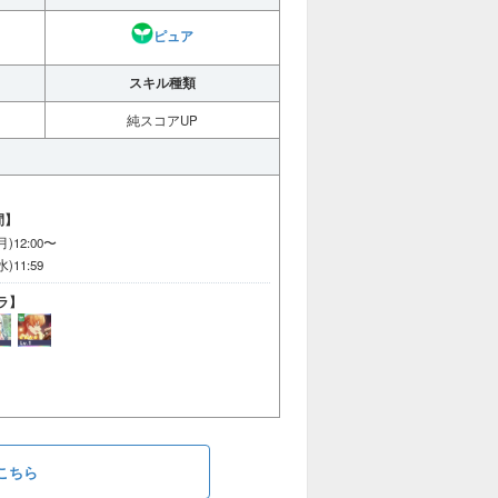
ピュア
スキル種類
純スコアUP
間】
(月)12:00〜
水)11:59
ラ】
こちら