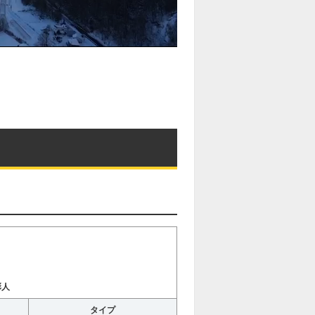
彰人
タイプ